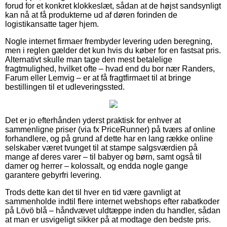
forud for et konkret klokkeslæt, sådan at de højst sandsynligt
kan nå at få produkterne ud af døren forinden de
logistikansatte tager hjem.
Nogle internet firmaer frembyder levering uden beregning,
men i reglen gælder det kun hvis du køber for en fastsat pris.
Alternativt skulle man tage den mest betalelige
fragtmulighed, hvilket ofte – hvad end du bor nær Randers,
Farum eller Lemvig – er at få fragtfirmaet til at bringe
bestillingen til et udleveringssted.
Det er jo efterhånden yderst praktisk for enhver at
sammenligne priser (via fx PriceRunner) på tværs af online
forhandlere, og på grund af dette har en lang række online
selskaber været tvunget til at stampe salgsværdien på
mange af deres varer – til babyer og børn, samt også til
damer og herrer – kolossalt, og endda nogle gange
garantere gebyrfri levering.
Trods dette kan det til hver en tid være gavnligt at
sammenholde indtil flere internet webshops efter rabatkoder
på Lövö blå – håndvævet uldtæppe inden du handler, sådan
at man er usvigeligt sikker på at modtage den bedste pris.