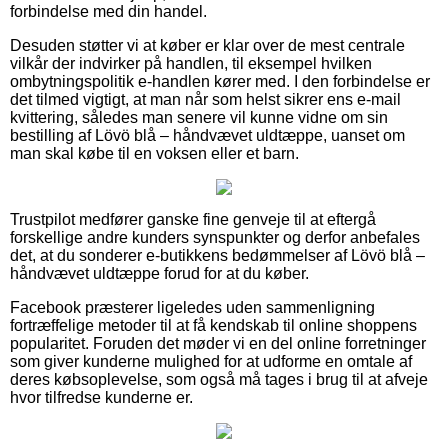
forbindelse med din handel.
Desuden støtter vi at køber er klar over de mest centrale
vilkår der indvirker på handlen, til eksempel hvilken
ombytningspolitik e-handlen kører med. I den forbindelse er
det tilmed vigtigt, at man når som helst sikrer ens e-mail
kvittering, således man senere vil kunne vidne om sin
bestilling af Lövö blå – håndvævet uldtæppe, uanset om
man skal købe til en voksen eller et barn.
Trustpilot medfører ganske fine genveje til at eftergå
forskellige andre kunders synspunkter og derfor anbefales
det, at du sonderer e-butikkens bedømmelser af Lövö blå –
håndvævet uldtæppe forud for at du køber.
Facebook præsterer ligeledes uden sammenligning
fortræffelige metoder til at få kendskab til online shoppens
popularitet. Foruden det møder vi en del online forretninger
som giver kunderne mulighed for at udforme en omtale af
deres købsoplevelse, som også må tages i brug til at afveje
hvor tilfredse kunderne er.