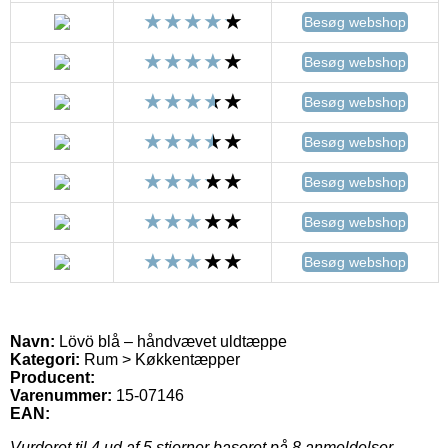
Besøg webshop
Besøg webshop
Besøg webshop
Besøg webshop
Besøg webshop
Besøg webshop
Besøg webshop
Navn:
Lövö blå – håndvævet uldtæppe
Kategori:
Rum > Køkkentæpper
Producent:
Varenummer:
15-07146
EAN:
Vurderet til
4
ud af 5 stjerner baseret på
8
anmeldelser