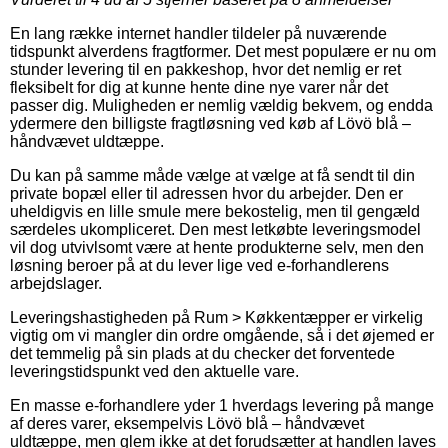
En lang række internet handler tildeler på nuværende
tidspunkt alverdens fragtformer. Det mest populære er nu om
stunder levering til en pakkeshop, hvor det nemlig er ret
fleksibelt for dig at kunne hente dine nye varer når det
passer dig. Muligheden er nemlig vældig bekvem, og endda
ydermere den billigste fragtløsning ved køb af Lövö blå –
håndvævet uldtæppe.
Du kan på samme måde vælge at vælge at få sendt til din
private bopæl eller til adressen hvor du arbejder. Den er
uheldigvis en lille smule mere bekostelig, men til gengæld
særdeles ukompliceret. Den mest letkøbte leveringsmodel
vil dog utvivlsomt være at hente produkterne selv, men den
løsning beroer på at du lever lige ved e-forhandlerens
arbejdslager.
Leveringshastigheden på Rum > Køkkentæpper er virkelig
vigtig om vi mangler din ordre omgående, så i det øjemed er
det temmelig på sin plads at du checker det forventede
leveringstidspunkt ved den aktuelle vare.
En masse e-forhandlere yder 1 hverdags levering på mange
af deres varer, eksempelvis Lövö blå – håndvævet
uldtæppe, men glem ikke at det forudsætter at handlen laves