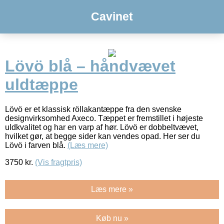
Cavinet
Lövö blå – håndvævet
uldtæppe
Lövö er et klassisk röllakantæppe fra den svenske
designvirksomhed Axeco. Tæppet er fremstillet i højeste
uldkvalitet og har en varp af hør. Lövö er dobbeltvævet,
hvilket gør, at begge sider kan vendes opad. Her ser du
Lövö i farven blå.
(Læs mere)
3750
kr.
(Vis fragtpris)
Læs mere »
Køb nu »