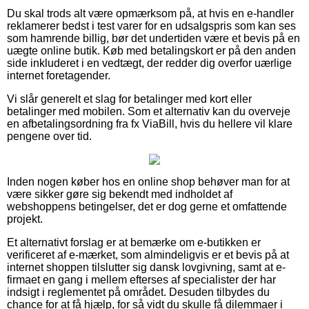
Du skal trods alt være opmærksom på, at hvis en e-handler
reklamerer bedst i test varer for en udsalgspris som kan ses
som hamrende billig, bør det undertiden være et bevis på en
uægte online butik. Køb med betalingskort er på den anden
side inkluderet i en vedtægt, der redder dig overfor uærlige
internet foretagender.
Vi slår generelt et slag for betalinger med kort eller
betalinger med mobilen. Som et alternativ kan du overveje
en afbetalingsordning fra fx ViaBill, hvis du hellere vil klare
pengene over tid.
Inden nogen køber hos en online shop behøver man for at
være sikker gøre sig bekendt med indholdet af
webshoppens betingelser, det er dog gerne et omfattende
projekt.
Et alternativt forslag er at bemærke om e-butikken er
verificeret af e-mærket, som almindeligvis er et bevis på at
internet shoppen tilslutter sig dansk lovgivning, samt at e-
firmaet en gang i mellem efterses af specialister der har
indsigt i reglementet på området. Desuden tilbydes du
chance for at få hjælp, for så vidt du skulle få dilemmaer i