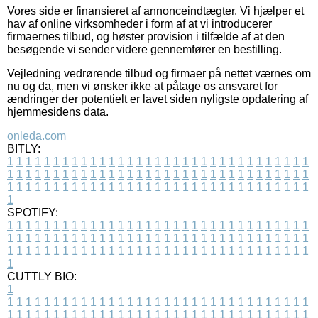
Vores side er finansieret af annonceindtægter. Vi hjælper et
hav af online virksomheder i form af at vi introducerer
firmaernes tilbud, og høster provision i tilfælde af at den
besøgende vi sender videre gennemfører en bestilling.
Vejledning vedrørende tilbud og firmaer på nettet værnes om
nu og da, men vi ønsker ikke at påtage os ansvaret for
ændringer der potentielt er lavet siden nyligste opdatering af
hjemmesidens data.
onleda.com
BITLY:
1
1
1
1
1
1
1
1
1
1
1
1
1
1
1
1
1
1
1
1
1
1
1
1
1
1
1
1
1
1
1
1
1
1
1
1
1
1
1
1
1
1
1
1
1
1
1
1
1
1
1
1
1
1
1
1
1
1
1
1
1
1
1
1
1
1
1
1
1
1
1
1
1
1
1
1
1
1
1
1
1
1
1
1
1
1
1
1
1
1
1
1
1
1
1
1
1
1
1
1
SPOTIFY:
1
1
1
1
1
1
1
1
1
1
1
1
1
1
1
1
1
1
1
1
1
1
1
1
1
1
1
1
1
1
1
1
1
1
1
1
1
1
1
1
1
1
1
1
1
1
1
1
1
1
1
1
1
1
1
1
1
1
1
1
1
1
1
1
1
1
1
1
1
1
1
1
1
1
1
1
1
1
1
1
1
1
1
1
1
1
1
1
1
1
1
1
1
1
1
1
1
1
1
1
CUTTLY BIO:
1
1
1
1
1
1
1
1
1
1
1
1
1
1
1
1
1
1
1
1
1
1
1
1
1
1
1
1
1
1
1
1
1
1
1
1
1
1
1
1
1
1
1
1
1
1
1
1
1
1
1
1
1
1
1
1
1
1
1
1
1
1
1
1
1
1
1