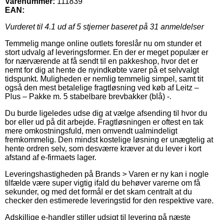
Varenummer:
111839
EAN:
Vurderet til
4.1
ud af 5 stjerner baseret på
31
anmeldelser
Temmelig mange online outlets foreslår nu om stunder et
stort udvalg af leveringsformer. En der er meget populær er
for nærværende at få sendt til en pakkeshop, hvor det er
nemt for dig at hente de nyindkøbte varer på et selvvalgt
tidspunkt. Muligheden er nemlig temmelig simpel, samt tit
også den mest betalelige fragtløsning ved køb af Leitz –
Plus – Pakke m. 5 stabelbare brevbakker (blå) -.
Du burde ligeledes udse dig at vælge afsending til hvor du
bor eller ud på dit arbejde. Fragtløsningen er oftest en tak
mere omkostningsfuld, men omvendt ualmindeligt
fremkommelig. Den mindst kostelige løsning er unægtelig at
hente ordren selv, som desværre kræver at du lever i kort
afstand af e-firmaets lager.
Leveringshastigheden på Brands > Varen er ny kan i nogle
tilfælde være super vigtig ifald du behøver varerne om få
sekunder, og med det formål er det skam centralt at du
checker den estimerede leveringstid for den respektive vare.
Adskillige e-handler stiller udsigt til levering på næste