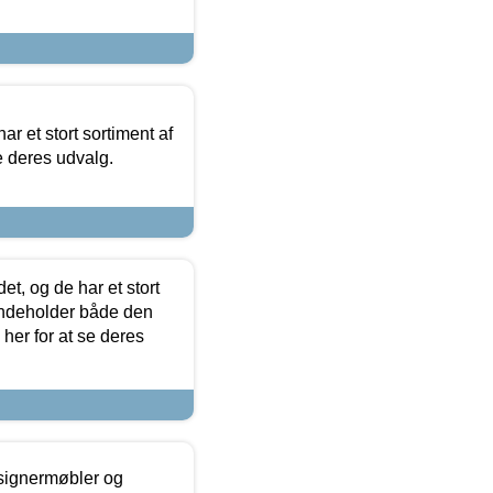
ar et stort sortiment af
e deres udvalg.
t, og de har et stort
 indeholder både den
 her for at se deres
esignermøbler og