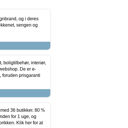
nbrand, og i deres
køkkenet, sengen og
boligtilbehør, interiør,
 webshop. De er e-
 foruden prisgaranti
ed 36 butikker. 80 %
nden for 1 uge, og
ikken. Klik her for at