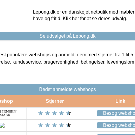
Lepong.dk er en danskejet netbutik med møbler o
have og fritid. Klik her for at se deres udvalg.
Se udvalget på Lepong.dk
t populære webshops og anmeldt dem med stjerner fra 1 til 5 ud
rrelse, kundeservice, brugervenlighed, betingelser, leveringsfor
Bedst anmeldte webshops
bshop
Stjerner
Link
Besøg websh
Besøg websh