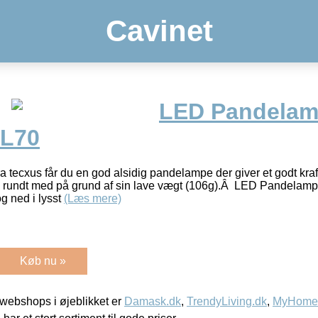
Cavinet
LED Pandela
HL70
tecxus får du en god alsidig pandelampe der giver et godt kraft
 rundt med på grund af sin lave vægt (106g).Â LED Pandelampe
g ned i lysst
(Læs mere)
Køb nu »
webshops i øjeblikket er
Damask.dk
,
TrendyLiving.dk
,
MyHomeM