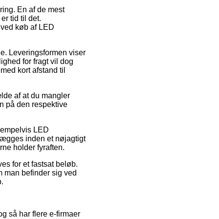
ering. En af de mest
 tid til det.
g ved køb af LED
de. Leveringsformen viser
hed for fragt vil dog
med kort afstand til
lde af at du mangler
en på den respektive
eksempelvis LED
ægges inden et nøjagtigt
rne holder fyraften.
es for et fastsat beløb.
m man befinder sig ved
p.
og så har flere e-firmaer