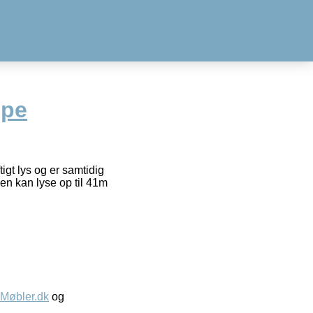
mpe
igt lys og er samtidig
n kan lyse op til 41m
øbler.dk
og