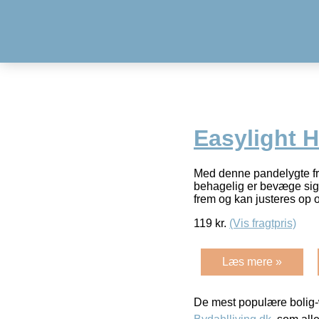
Easylight 
Med denne pandelygte fra 
behagelig er bevæge sig
frem og kan justeres op o
119
kr.
(Vis fragtpris)
Læs mere »
De mest populære bolig-