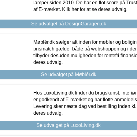
lamper siden 2010. De har en flot score på Trustpi
af E-mærket. Klik her for at se deres udvalg.
Se udvalget på DesignGaragen.dk
Møblér.dk sælger alt inden for møbler og boligi
prismatch gælder både på webshoppen og i dere
tilbyder desuden muligheden for rentefri finansier
deres udvalg.
Se udvalget på Møblér.dk
Hos LuxoLiving.dk finder du brugskunst, interiør
er godkendt af E-mærket og har flotte anmeldelse
Levering sker næste dag ved bestilling inden kl. 1
deres udvalg.
Se udvalget på LuxoLiving.dk