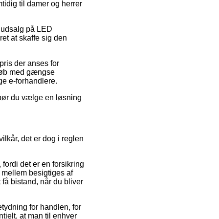
tidig til damer og herrer
er udsalg på LED
t at skaffe sig den
 pris der anses for
 Køb med gængse
ige e-forhandlere.
v bør du vælge en løsning
ilkår, det er dog i reglen
ordi det er en forsikring
 mellem besigtiges af
få bistand, når du bliver
tydning for handlen, for
ielt, at man til enhver