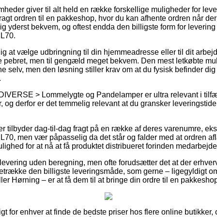
mheder giver til alt held en række forskellige muligheder for lev
ragt ordren til en pakkeshop, hvor du kan afhente ordren når der er
g yderst bekvem, og oftest endda den billigste form for leverin
L70.
g at vælge udbringning til din hjemmeadresse eller til dit arbej
 pebret, men til gengæld meget bekvem. Den mest letkøbte mulig
e selv, men den løsning stiller krav om at du fysisk befinder dig 
.
DIVERSE > Lommelygte og Pandelamper er ultra relevant i tilfæ
, og derfor er det temmelig relevant at du gransker leveringstid
ler tilbyder dag-til-dag fragt på en række af deres varenumre, 
0, men vær påpasselig da det står og falder med at ordren afl
ulighed for at nå at få produktet distribueret forinden medarbejde
 levering uden beregning, men ofte forudsætter det at der erhverv
retrække den billigste leveringsmåde, som gerne – ligegyldigt o
er Hørning – er at få dem til at bringe din ordre til en pakkesho
igt for enhver at finde de bedste priser hos flere online butikker, 