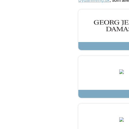
Bydahlliving.dk
, som alle