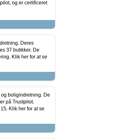
lot, og er certificeret
ndretning. Deres
s 37 butikker. De
ing. Klik her for at se
 og boligindretning. De
r på Trustpilot.
5. Klik her for at se