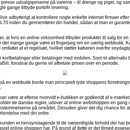
 presse udsalgspriserne på varerne – til drenge og piger, og sam
e gange tilbyde portofri levering.
ve udbytterigt at kontrollere nogle enkelte internet firmaer eft
70 inden du gennemfører din handel, sådan at man er garantere
r, at hvis en online virksomhed tilbyder produkter til salg for en
an det mange gange være et fingerpeg om en uærlig webbutik.
d omfattet af et regelsæt, hvilket støtter køberen overfor snydagt
for kortbetalinger eller betalinger med mobilen. Som et alternati
iaBill, forudsat du gerne vil afbetale prisen over en periode.
er på en webbutik burde man principielt tyde shoppens forretningsv
.
n være at efterse hvorvidt e-butikken er godkendt af e-mærket, f
older de danske regler, udover at online webshoppen en gang i
 bestemmelserne på området. Desuden giver det dig chance for at 
forbindelse med din ordre.
t kunden er hensynstagende til de væsentligste forhold der har be
ret online shoppen har. På grund af dette er det tilmed essesent