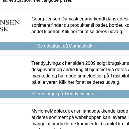
 har et stort sortiment til gode priser.
Georg Jensen Damask er anerkendt dansk desig
sortiment finder du produkter til badet, bordet, 
andet tilbehør. Klik her for at se deres udvalg.
Se udvalget på Damask.dk
TrendyLiving.dk har siden 2009 solgt brugskunst, 
designvarer og andre ting til hjemmet via deres
mærkede og har gode anmeldelser på Trustpilot,
på alle varer. Klik her for at se deres udvalg.
Se udvalget på TrendyLiving.dk
MyHomeMøbler.dk er en landsdækkende kæde m
af deres sortiment på webshoppen kan leveres i
mange af produkterne kommer fuld samlet fra fabr