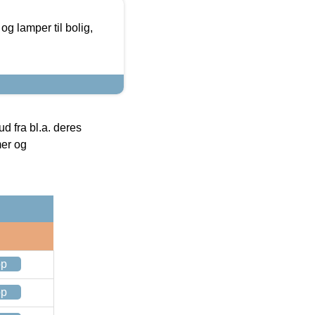
g lamper til bolig,
 fra bl.a. deres
mer og
op
op