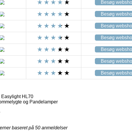
Besøg websh
Besøg websh
Besøg websh
Besøg websh
Besøg websh
Besøg websh
Besøg websh
Easylight HL70
mmelygte og Pandelamper
0
jerner baseret på
50
anmeldelser