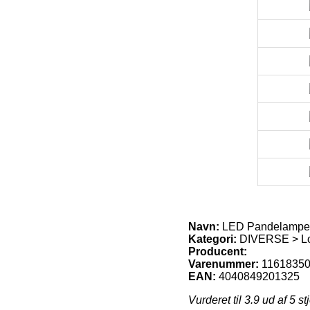
Navn:
LED Pandelampe 
Kategori:
DIVERSE > Lo
Producent:
Varenummer:
1161835
EAN:
4040849201325
Vurderet til
3.9
ud af 5 st