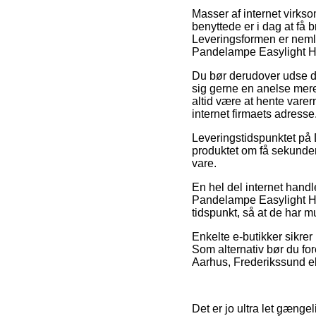
Masser af internet virkso
benyttede er i dag at få b
Leveringsformen er nemli
Pandelampe Easylight H
Du bør derudover udse di
sig gerne en anelse mere
altid være at hente varern
internet firmaets adresse
Leveringstidspunktet på 
produktet om få sekunder
vare.
En hel del internet hand
Pandelampe Easylight HL7
tidspunkt, så at de har m
Enkelte e-butikker sikrer
Som alternativ bør du fo
Aarhus, Frederikssund ell
Det er jo ultra let gængel