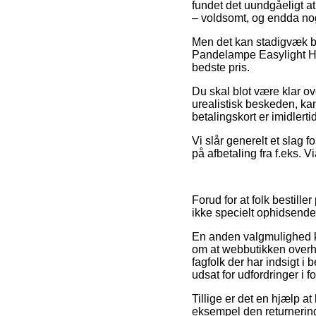
fundet det uundgåeligt at
– voldsomt, og endda nogl
Men det kan stadigvæk bli
Pandelampe Easylight HL
bedste pris.
Du skal blot være klar ove
urealistisk beskeden, k
betalingskort er imidlerti
Vi slår generelt et slag 
på afbetaling fra f.eks. V
Forud for at folk bestill
ikke specielt ophidsende
En anden valgmulighed ka
om at webbutikken overh
fagfolk der har indsigt i
udsat for udfordringer i 
Tillige er det en hjælp a
eksempel den returnerings