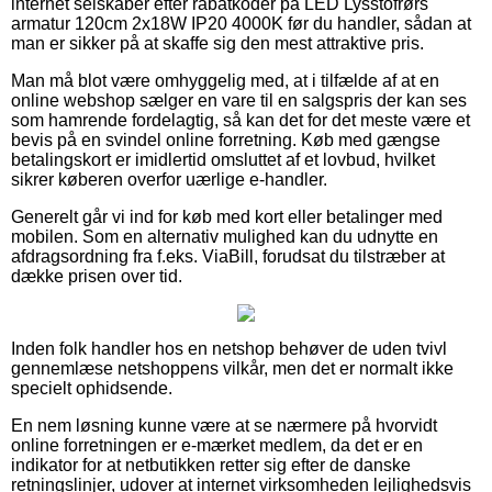
internet selskaber efter rabatkoder på LED Lysstofrørs
armatur 120cm 2x18W IP20 4000K før du handler, sådan at
man er sikker på at skaffe sig den mest attraktive pris.
Man må blot være omhyggelig med, at i tilfælde af at en
online webshop sælger en vare til en salgspris der kan ses
som hamrende fordelagtig, så kan det for det meste være et
bevis på en svindel online forretning. Køb med gængse
betalingskort er imidlertid omsluttet af et lovbud, hvilket
sikrer køberen overfor uærlige e-handler.
Generelt går vi ind for køb med kort eller betalinger med
mobilen. Som en alternativ mulighed kan du udnytte en
afdragsordning fra f.eks. ViaBill, forudsat du tilstræber at
dække prisen over tid.
Inden folk handler hos en netshop behøver de uden tvivl
gennemlæse netshoppens vilkår, men det er normalt ikke
specielt ophidsende.
En nem løsning kunne være at se nærmere på hvorvidt
online forretningen er e-mærket medlem, da det er en
indikator for at netbutikken retter sig efter de danske
retningslinjer, udover at internet virksomheden lejlighedsvis