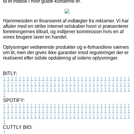
få et indblik i hvor glade kunderne er.
Hjemmesiden er finansieret af indtægter fra reklamer. Vi har
aftaler med en stribe internet selskaber hvori vi præsenterer
forretningernes tilbud, og indtjener kommission hvis en af
vores brugere laver en handel.
Oplysninger vedrørende produkter og e-forhandlere værnes
om tit, men der gives ikke garantier imod reguleringer der er
realiseret efter sidste opdatering af sidens oplysninger.
BITLY:
1
1
1
1
1
1
1
1
1
1
1
1
1
1
1
1
1
1
1
1
1
1
1
1
1
1
1
1
1
1
1
1
1
1
1
1
1
1
1
1
1
1
1
1
1
1
1
1
1
1
1
1
1
1
1
1
1
1
1
1
1
1
1
1
1
1
1
1
1
1
1
1
1
1
1
1
1
1
1
1
1
1
1
1
1
1
1
1
1
1
1
1
1
1
1
1
1
1
1
1
SPOTIFY:
1
1
1
1
1
1
1
1
1
1
1
1
1
1
1
1
1
1
1
1
1
1
1
1
1
1
1
1
1
1
1
1
1
1
1
1
1
1
1
1
1
1
1
1
1
1
1
1
1
1
1
1
1
1
1
1
1
1
1
1
1
1
1
1
1
1
1
1
1
1
1
1
1
1
1
1
1
1
1
1
1
1
1
1
1
1
1
1
1
1
1
1
1
1
1
1
1
1
1
1
CUTTLY BIO:
1