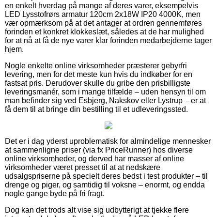
en enkelt hverdag på mange af deres varer, eksempelvis
LED Lysstofrørs armatur 120cm 2x18W IP20 4000K, men
vær opmærksom på at det antager at ordren gennemføres
forinden et konkret klokkeslæt, således at de har mulighed
for at nå at få de nye varer klar forinden medarbejderne tager
hjem.
Nogle enkelte online virksomheder præsterer gebyrfri
levering, men for det meste kun hvis du indkøber for en
fastsat pris. Derudover skulle du gribe den prisbilligste
leveringsmanér, som i mange tilfælde – uden hensyn til om
man befinder sig ved Esbjerg, Nakskov eller Lystrup – er at
få dem til at bringe din bestilling til et udleveringssted.
Det er i dag yderst uproblematisk for almindelige mennesker
at sammenligne priser (via fx PriceRunner) hos diverse
online virksomheder, og derved har masser af online
virksomheder været presset til at at nedskære
udsalgspriserne på specielt deres bedst i test produkter – til
drenge og piger, og samtidig til voksne – enormt, og endda
nogle gange byde på fri fragt.
Dog kan det trods alt vise sig udbytterigt at tjekke flere