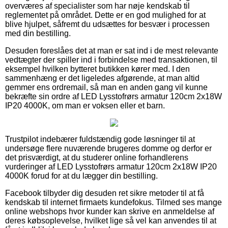
overværes af specialister som har nøje kendskab til
reglementet på området. Dette er en god mulighed for at
blive hjulpet, såfremt du udsættes for besvær i processen
med din bestilling.
Desuden foreslåes det at man er sat ind i de mest relevante
vedtægter der spiller ind i forbindelse med transaktionen, til
eksempel hvilken bytteret butikken kører med. I den
sammenhæng er det ligeledes afgørende, at man altid
gemmer ens ordremail, så man en anden gang vil kunne
bekræfte sin ordre af LED Lysstofrørs armatur 120cm 2x18W
IP20 4000K, om man er voksen eller et barn.
Trustpilot indebærer fuldstændig gode løsninger til at
undersøge flere nuværende brugeres domme og derfor er
det prisværdigt, at du studerer online forhandlerens
vurderinger af LED Lysstofrørs armatur 120cm 2x18W IP20
4000K forud for at du lægger din bestilling.
Facebook tilbyder dig desuden ret sikre metoder til at få
kendskab til internet firmaets kundefokus. Tilmed ses mange
online webshops hvor kunder kan skrive en anmeldelse af
deres købsoplevelse, hvilket lige så vel kan anvendes til at