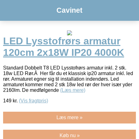
Cavinet
LED Lysstofrørs armatur
120cm 2x18W IP20 4000K
Standard Dobbelt T8 LED Lysstofrørs armatur inkl. 2 stk.
18w LED Rør.Â Her får du et klassisk ip20 armatur inkl. led
rør. Armaturet egner sig til installation indendørs. Led
armaturet kommer med 2 stk 18w led rør der hver især yder
2160lm. De medfølgende
(Læs mere)
149
kr.
(Vis fragtpris)
Læs mere »
Køb nu »