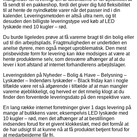
få sendt til en pakkeshop, fordi det giver dig fuld fleksibilitet
til at hente de nyindkøbte varer når det passer ind i din
kalender. Leveringsmetoden er altså ultra nem, og tit
desuden den billigste leveringstype ved køb af LED
lyskæde med 10 kugler – rød.
Du burde ligeledes prøve at få varerne bragt til din bolig eller
ud til din arbejdsplads. Fragtmuligheden er undertiden en
anelse dyrere, men også meget uproblematisk. Den mest
prisbevidste form for levering kan ikke modsiges at være at
hente produkterne selv, som desværre afhænger af at du
lever i kort afstand af internet forhandlerens arbejdslager.
Leveringstiden på Nyheder – Bolig & Have – Belysning –
Lyskæder – Indendørs lyskæder – Black friday kan i nogle
tilfælde være ret så afgørende i tilfælde af at man mangler
varerne øjeblikkeligt, og herved er det rimelig klogt at du
finder den forventede leveringsdato på den respektive vare.
En lang række internet forretninger giver 1 dags levering på
mange af butikkens varer, eksempelvis LED lyskæde med
10 kugler – rød, men det afhænger af at bestillingen
indsendes forud for et givent klokkeslæt, med det formål at
de har udsigt til at kunne nå at få produktet betjent forud for
at medarbejderne får fri.