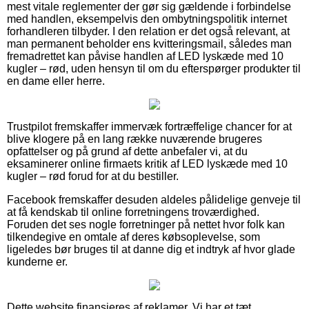
mest vitale reglementer der gør sig gældende i forbindelse
med handlen, eksempelvis den ombytningspolitik internet
forhandleren tilbyder. I den relation er det også relevant, at
man permanent beholder ens kvitteringsmail, således man
fremadrettet kan påvise handlen af LED lyskæde med 10
kugler – rød, uden hensyn til om du efterspørger produkter til
en dame eller herre.
Trustpilot fremskaffer immervæk fortræffelige chancer for at
blive klogere på en lang række nuværende brugeres
opfattelser og på grund af dette anbefaler vi, at du
eksaminerer online firmaets kritik af LED lyskæde med 10
kugler – rød forud for at du bestiller.
Facebook fremskaffer desuden aldeles pålidelige genveje til
at få kendskab til online forretningens troværdighed.
Foruden det ses nogle forretninger på nettet hvor folk kan
tilkendegive en omtale af deres købsoplevelse, som
ligeledes bør bruges til at danne dig et indtryk af hvor glade
kunderne er.
Dette website finansieres af reklamer. Vi har et tæt