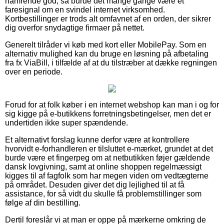
hamrende god, så burde det mange gange være et
faresignal om en svindel internet virksomhed.
Kortbestillinger er trods alt omfavnet af en orden, der sikrer
dig overfor snydagtige firmaer på nettet.
Generelt tilråder vi køb med kort eller MobilePay. Som en
alternativ mulighed kan du bruge en løsning på afbetaling
fra fx ViaBill, i tilfælde af at du tilstræber at dække regningen
over en periode.
Forud for at folk køber i en internet webshop kan man i og for
sig kigge på e-butikkens forretningsbetingelser, men det er
undertiden ikke super spændende.
Et alternativt forslag kunne derfor være at kontrollere
hvorvidt e-forhandleren er tilsluttet e-mærket, grundet at det
burde være et fingerpeg om at netbutikken føjer gældende
dansk lovgivning, samt at online shoppen regelmæssigt
kigges til af fagfolk som har megen viden om vedtægterne
på området. Desuden giver det dig lejlighed til at få
assistance, for så vidt du skulle få problemstillinger som
følge af din bestilling.
Dertil foreslår vi at man er oppe på mærkerne omkring de