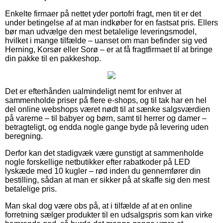
Enkelte firmaer på nettet yder portofri fragt, men tit er det
under betingelse af at man indkøber for en fastsat pris. Ellers
bør man udvælge den mest betalelige leveringsmodel,
hvilket i mange tilfælde – uanset om man befinder sig ved
Herning, Korsør eller Sorø – er at få fragtfirmaet til at bringe
din pakke til en pakkeshop.
Det er efterhånden ualmindeligt nemt for enhver at
sammenholde priser på flere e-shops, og til tak har en hel
del online webshops været nødt til at sænke salgsværdien
på varerne – til babyer og børn, samt til herrer og damer –
betragteligt, og endda nogle gange byde på levering uden
beregning.
Derfor kan det stadigvæk være gunstigt at sammenholde
nogle forskellige netbutikker efter rabatkoder på LED
lyskæde med 10 kugler – rød inden du gennemfører din
bestilling, sådan at man er sikker på at skaffe sig den mest
betalelige pris.
Man skal dog være obs på, at i tilfælde af at en online
forretning sælger produkter til en udsalgspris som kan virke