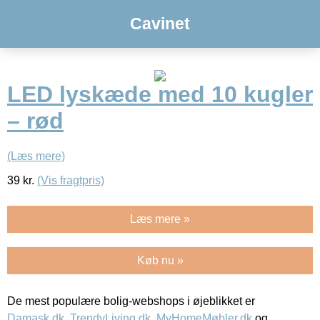
Cavinet
LED lyskæde med 10 kugler
– rød
(Læs mere)
39
kr.
(Vis fragtpris)
Læs mere »
Køb nu »
De mest populære bolig-webshops i øjeblikket er
Damask.dk
,
TrendyLiving.dk
,
MyHomeMøbler.dk
og