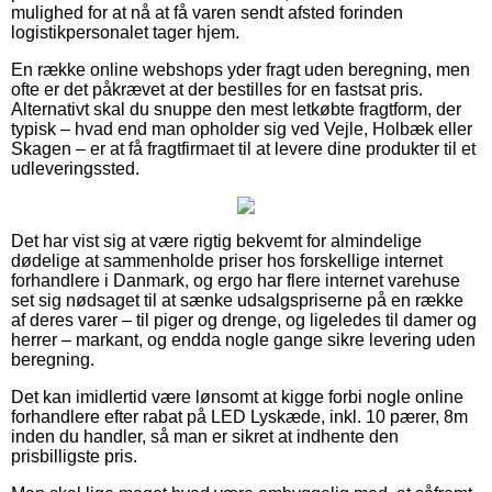
mulighed for at nå at få varen sendt afsted forinden
logistikpersonalet tager hjem.
En række online webshops yder fragt uden beregning, men
ofte er det påkrævet at der bestilles for en fastsat pris.
Alternativt skal du snuppe den mest letkøbte fragtform, der
typisk – hvad end man opholder sig ved Vejle, Holbæk eller
Skagen – er at få fragtfirmaet til at levere dine produkter til et
udleveringssted.
Det har vist sig at være rigtig bekvemt for almindelige
dødelige at sammenholde priser hos forskellige internet
forhandlere i Danmark, og ergo har flere internet varehuse
set sig nødsaget til at sænke udsalgspriserne på en række
af deres varer – til piger og drenge, og ligeledes til damer og
herrer – markant, og endda nogle gange sikre levering uden
beregning.
Det kan imidlertid være lønsomt at kigge forbi nogle online
forhandlere efter rabat på LED Lyskæde, inkl. 10 pærer, 8m
inden du handler, så man er sikret at indhente den
prisbilligste pris.