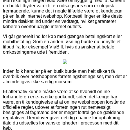
Man skal lige meget hvad være omhyggelig med, at såfremt
en butik tilbyder varer til en udsalgspris som er utopisk
fremragende, kunne det i nogle tilfælde være et kendetegn
på en falsk internet webshop. Kortbestillinger er ikke desto
mindre dækket ind under en vedtægt, hvilket garanterer
køberen overfor uægte internet outlets.
Vi går generelt ind for køb med gængse betalingskort eller
mobilbetaling. Som en anden løsning burde du udnytte et
tilbud fra for eksempel ViaBill, hvis du ønsker at betale
omkostningerne ude i fremtiden.
Inden folk handler på en butik burde man helt sikkert få
overblik over netshoppens forretningsbetingelser, men det er
almindeligvis ikke særlig morsomt.
Et alternativ kunne måske være at se hvorvidt online
forhandleren er e-mærke godkendt, siden det længe har
været en tilkendegivelse af at online webshoppen forstår de
officielle regler, udover at forretningen rutinemæssigt
besigtiges af fagmænd der er meget fortrolige de gældende
regulativer. Derudover giver det dig chance for opbakning,
ifald du udsættes for vanskeligheder i processen med dit
køb.