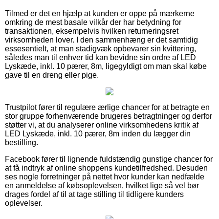
Tilmed er det en hjælp at kunden er oppe på mærkerne
omkring de mest basale vilkår der har betydning for
transaktionen, eksempelvis hvilken returneringsret
virksomheden lover. I den sammenhæng er det samtidig
essesentielt, at man stadigvæk opbevarer sin kvittering,
således man til enhver tid kan bevidne sin ordre af LED
Lyskæde, inkl. 10 pærer, 8m, ligegyldigt om man skal købe
gave til en dreng eller pige.
Trustpilot fører til regulære ærlige chancer for at betragte en
stor gruppe forhenværende brugeres betragtninger og derfor
støtter vi, at du analyserer online virksomhedens kritik af
LED Lyskæde, inkl. 10 pærer, 8m inden du lægger din
bestilling.
Facebook fører til lignende fuldstændig gunstige chancer for
at få indtryk af online shoppens kundetilfredshed. Desuden
ses nogle forretninger på nettet hvor kunder kan nedfælde
en anmeldelse af købsoplevelsen, hvilket lige så vel bør
drages fordel af til at tage stilling til tidligere kunders
oplevelser.