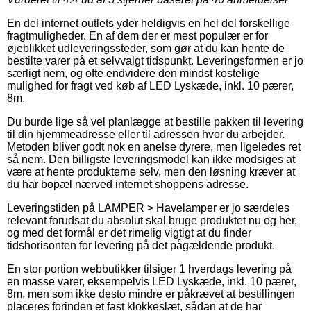
En del internet outlets yder heldigvis en hel del forskellige
fragtmuligheder. En af dem der er mest populær er for
øjeblikket udleveringssteder, som gør at du kan hente de
bestilte varer på et selvvalgt tidspunkt. Leveringsformen er jo
særligt nem, og ofte endvidere den mindst kostelige
mulighed for fragt ved køb af LED Lyskæde, inkl. 10 pærer,
8m.
Du burde lige så vel planlægge at bestille pakken til levering
til din hjemmeadresse eller til adressen hvor du arbejder.
Metoden bliver godt nok en anelse dyrere, men ligeledes ret
så nem. Den billigste leveringsmodel kan ikke modsiges at
være at hente produkterne selv, men den løsning kræver at
du har bopæl nærved internet shoppens adresse.
Leveringstiden på LAMPER > Havelamper er jo særdeles
relevant forudsat du absolut skal bruge produktet nu og her,
og med det formål er det rimelig vigtigt at du finder
tidshorisonten for levering på det pågældende produkt.
En stor portion webbutikker tilsiger 1 hverdags levering på
en masse varer, eksempelvis LED Lyskæde, inkl. 10 pærer,
8m, men som ikke desto mindre er påkrævet at bestillingen
placeres forinden et fast klokkeslæt, sådan at de har