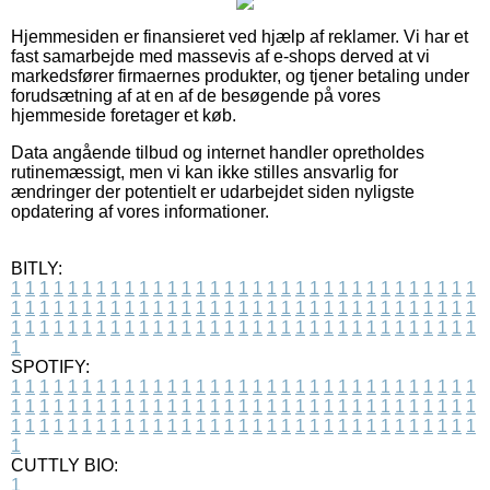
Hjemmesiden er finansieret ved hjælp af reklamer. Vi har et
fast samarbejde med massevis af e-shops derved at vi
markedsfører firmaernes produkter, og tjener betaling under
forudsætning af at en af de besøgende på vores
hjemmeside foretager et køb.
Data angående tilbud og internet handler opretholdes
rutinemæssigt, men vi kan ikke stilles ansvarlig for
ændringer der potentielt er udarbejdet siden nyligste
opdatering af vores informationer.
BITLY:
1
1
1
1
1
1
1
1
1
1
1
1
1
1
1
1
1
1
1
1
1
1
1
1
1
1
1
1
1
1
1
1
1
1
1
1
1
1
1
1
1
1
1
1
1
1
1
1
1
1
1
1
1
1
1
1
1
1
1
1
1
1
1
1
1
1
1
1
1
1
1
1
1
1
1
1
1
1
1
1
1
1
1
1
1
1
1
1
1
1
1
1
1
1
1
1
1
1
1
1
SPOTIFY:
1
1
1
1
1
1
1
1
1
1
1
1
1
1
1
1
1
1
1
1
1
1
1
1
1
1
1
1
1
1
1
1
1
1
1
1
1
1
1
1
1
1
1
1
1
1
1
1
1
1
1
1
1
1
1
1
1
1
1
1
1
1
1
1
1
1
1
1
1
1
1
1
1
1
1
1
1
1
1
1
1
1
1
1
1
1
1
1
1
1
1
1
1
1
1
1
1
1
1
1
CUTTLY BIO:
1