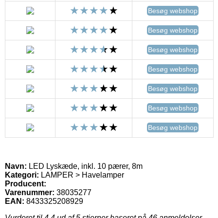
Besøg webshop
Besøg webshop
Besøg webshop
Besøg webshop
Besøg webshop
Besøg webshop
Besøg webshop
Navn:
LED Lyskæde, inkl. 10 pærer, 8m
Kategori:
LAMPER > Havelamper
Producent:
Varenummer:
38035277
EAN:
8433325208929
Vurderet til
4.4
ud af 5 stjerner baseret på
46
anmeldelser