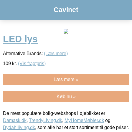
Cavinet
LED lys
Alternative Brands:
(Læs mere)
109
kr.
(Vis fragtpris)
Læs mere »
Køb nu »
De mest populære bolig-webshops i øjeblikket er
Damask.dk
,
TrendyLiving.dk
,
MyHomeMøbler.dk
og
Bydahlliving.dk
, som alle har et stort sortiment til gode priser.