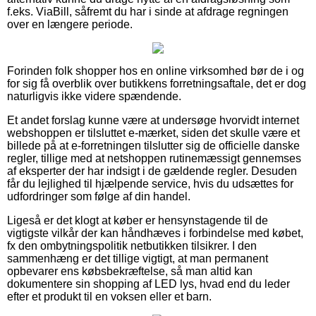
f.eks. ViaBill, såfremt du har i sinde at afdrage regningen
over en længere periode.
Forinden folk shopper hos en online virksomhed bør de i og
for sig få overblik over butikkens forretningsaftale, det er dog
naturligvis ikke videre spændende.
Et andet forslag kunne være at undersøge hvorvidt internet
webshoppen er tilsluttet e-mærket, siden det skulle være et
billede på at e-forretningen tilslutter sig de officielle danske
regler, tillige med at netshoppen rutinemæssigt gennemses
af eksperter der har indsigt i de gældende regler. Desuden
får du lejlighed til hjælpende service, hvis du udsættes for
udfordringer som følge af din handel.
Ligeså er det klogt at køber er hensynstagende til de
vigtigste vilkår der kan håndhæves i forbindelse med købet,
fx den ombytningspolitik netbutikken tilsikrer. I den
sammenhæng er det tillige vigtigt, at man permanent
opbevarer ens købsbekræftelse, så man altid kan
dokumentere sin shopping af LED lys, hvad end du leder
efter et produkt til en voksen eller et barn.