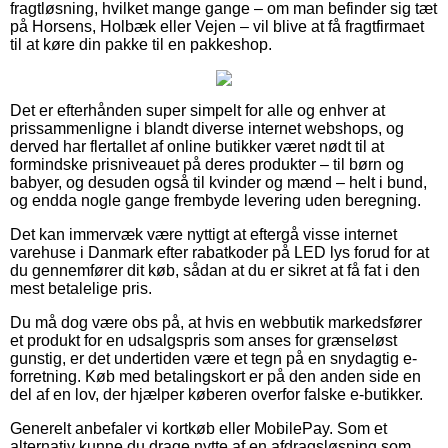
fragtløsning, hvilket mange gange – om man befinder sig tæt
på Horsens, Holbæk eller Vejen – vil blive at få fragtfirmaet
til at køre din pakke til en pakkeshop.
Det er efterhånden super simpelt for alle og enhver at
prissammenligne i blandt diverse internet webshops, og
derved har flertallet af online butikker været nødt til at
formindske prisniveauet på deres produkter – til børn og
babyer, og desuden også til kvinder og mænd – helt i bund,
og endda nogle gange frembyde levering uden beregning.
Det kan immervæk være nyttigt at eftergå visse internet
varehuse i Danmark efter rabatkoder på LED lys forud for at
du gennemfører dit køb, sådan at du er sikret at få fat i den
mest betalelige pris.
Du må dog være obs på, at hvis en webbutik markedsfører
et produkt for en udsalgspris som anses for grænseløst
gunstig, er det undertiden være et tegn på en snydagtig e-
forretning. Køb med betalingskort er på den anden side en
del af en lov, der hjælper køberen overfor falske e-butikker.
Generelt anbefaler vi kortkøb eller MobilePay. Som et
alternativ kunne du drage nytte af en afdragsløsning som