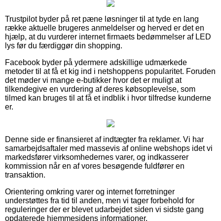
Trustpilot byder på ret pæne løsninger til at tyde en lang
række aktuelle brugeres anmeldelser og herved er det en
hjælp, at du vurderer internet firmaets bedømmelser af LED
lys før du færdiggør din shopping.
Facebook byder på ydermere adskillige udmærkede
metoder til at få et kig ind i netshoppens popularitet. Foruden
det møder vi mange e-butikker hvor det er muligt at
tilkendegive en vurdering af deres købsoplevelse, som
tilmed kan bruges til at få et indblik i hvor tilfredse kunderne
er.
Denne side er finansieret af indtægter fra reklamer. Vi har
samarbejdsaftaler med massevis af online webshops idet vi
markedsfører virksomhedernes varer, og indkasserer
kommission når en af vores besøgende fuldfører en
transaktion.
Orientering omkring varer og internet forretninger
understøttes fra tid til anden, men vi tager forbehold for
reguleringer der er blevet udarbejdet siden vi sidste gang
opdaterede hjemmesidens informationer.