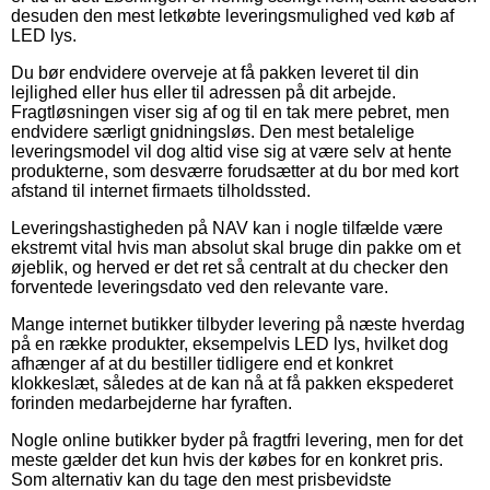
desuden den mest letkøbte leveringsmulighed ved køb af
LED lys.
Du bør endvidere overveje at få pakken leveret til din
lejlighed eller hus eller til adressen på dit arbejde.
Fragtløsningen viser sig af og til en tak mere pebret, men
endvidere særligt gnidningsløs. Den mest betalelige
leveringsmodel vil dog altid vise sig at være selv at hente
produkterne, som desværre forudsætter at du bor med kort
afstand til internet firmaets tilholdssted.
Leveringshastigheden på NAV kan i nogle tilfælde være
ekstremt vital hvis man absolut skal bruge din pakke om et
øjeblik, og herved er det ret så centralt at du checker den
forventede leveringsdato ved den relevante vare.
Mange internet butikker tilbyder levering på næste hverdag
på en række produkter, eksempelvis LED lys, hvilket dog
afhænger af at du bestiller tidligere end et konkret
klokkeslæt, således at de kan nå at få pakken ekspederet
forinden medarbejderne har fyraften.
Nogle online butikker byder på fragtfri levering, men for det
meste gælder det kun hvis der købes for en konkret pris.
Som alternativ kan du tage den mest prisbevidste