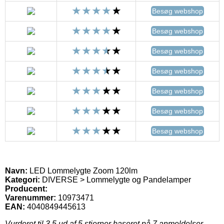
Besøg webshop
Besøg webshop
Besøg webshop
Besøg webshop
Besøg webshop
Besøg webshop
Besøg webshop
Navn:
LED Lommelygte Zoom 120lm
Kategori:
DIVERSE > Lommelygte og Pandelamper
Producent:
Varenummer:
10973471
EAN:
4040849445613
Vurderet til
3.5
ud af 5 stjerner baseret på
7
anmeldelser