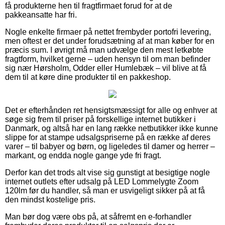
få produkterne hen til fragtfirmaet forud for at de
pakkeansatte har fri.
Nogle enkelte firmaer på nettet frembyder portofri levering,
men oftest er det under forudsætning af at man køber for en
præcis sum. I øvrigt må man udvælge den mest letkøbte
fragtform, hvilket gerne – uden hensyn til om man befinder
sig nær Hørsholm, Odder eller Humlebæk – vil blive at få
dem til at køre dine produkter til en pakkeshop.
Det er efterhånden ret hensigtsmæssigt for alle og enhver at
søge sig frem til priser på forskellige internet butikker i
Danmark, og altså har en lang række netbutikker ikke kunne
slippe for at stampe udsalgspriserne på en række af deres
varer – til babyer og børn, og ligeledes til damer og herrer –
markant, og endda nogle gange yde fri fragt.
Derfor kan det trods alt vise sig gunstigt at besigtige nogle
internet outlets efter udsalg på LED Lommelygte Zoom
120lm før du handler, så man er usvigeligt sikker på at få
den mindst kostelige pris.
Man bør dog være obs på, at såfremt en e-forhandler