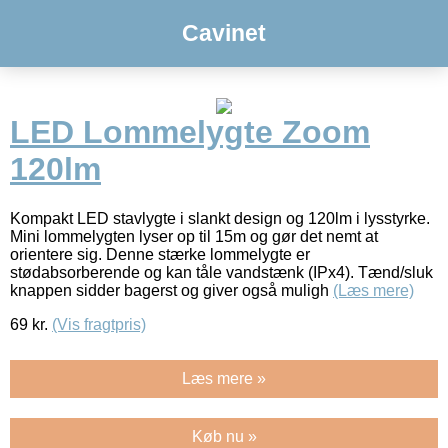
Cavinet
LED Lommelygte Zoom
120lm
Kompakt LED stavlygte i slankt design og 120lm i lysstyrke.
Mini lommelygten lyser op til 15m og gør det nemt at
orientere sig. Denne stærke lommelygte er
stødabsorberende og kan tåle vandstænk (IPx4). Tænd/sluk
knappen sidder bagerst og giver også muligh
(Læs mere)
69
kr.
(Vis fragtpris)
Læs mere »
Køb nu »