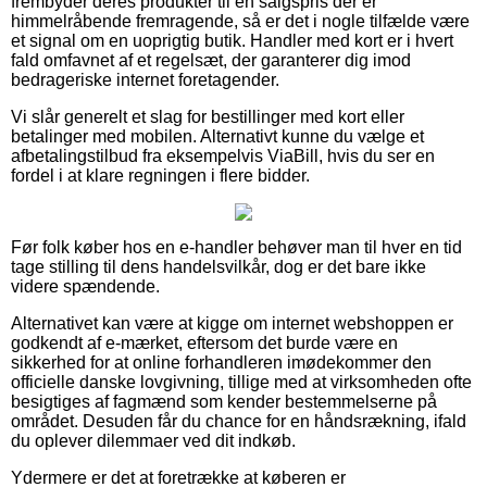
frembyder deres produkter til en salgspris der er
himmelråbende fremragende, så er det i nogle tilfælde være
et signal om en uoprigtig butik. Handler med kort er i hvert
fald omfavnet af et regelsæt, der garanterer dig imod
bedrageriske internet foretagender.
Vi slår generelt et slag for bestillinger med kort eller
betalinger med mobilen. Alternativt kunne du vælge et
afbetalingstilbud fra eksempelvis ViaBill, hvis du ser en
fordel i at klare regningen i flere bidder.
Før folk køber hos en e-handler behøver man til hver en tid
tage stilling til dens handelsvilkår, dog er det bare ikke
videre spændende.
Alternativet kan være at kigge om internet webshoppen er
godkendt af e-mærket, eftersom det burde være en
sikkerhed for at online forhandleren imødekommer den
officielle danske lovgivning, tillige med at virksomheden ofte
besigtiges af fagmænd som kender bestemmelserne på
området. Desuden får du chance for en håndsrækning, ifald
du oplever dilemmaer ved dit indkøb.
Ydermere er det at foretrække at køberen er