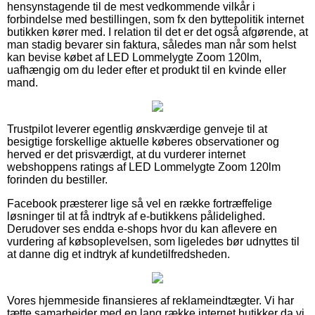
hensynstagende til de mest vedkommende vilkår i
forbindelse med bestillingen, som fx den byttepolitik internet
butikken kører med. I relation til det er det også afgørende, at
man stadig bevarer sin faktura, således man når som helst
kan bevise købet af LED Lommelygte Zoom 120lm,
uafhængig om du leder efter et produkt til en kvinde eller
mand.
Trustpilot leverer egentlig ønskværdige genveje til at
besigtige forskellige aktuelle køberes observationer og
herved er det prisværdigt, at du vurderer internet
webshoppens ratings af LED Lommelygte Zoom 120lm
forinden du bestiller.
Facebook præsterer lige så vel en række fortræffelige
løsninger til at få indtryk af e-butikkens pålidelighed.
Derudover ses endda e-shops hvor du kan aflevere en
vurdering af købsoplevelsen, som ligeledes bør udnyttes til
at danne dig et indtryk af kundetilfredsheden.
Vores hjemmeside finansieres af reklameindtægter. Vi har
tætte samarbejder med en lang række internet butikker da vi