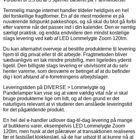
Temmelig mange internet handler tildeler heldigvis en hel
del forskellige fragtformer. En af de mest moderne er på
nuværende tidspunkt pakkeshops, og så skal du blot gå forbi
efter varerne når det passer ind i din kalender. Den er nemlig
særligt praktisk, og endda endvidere den mindst kostelige
slags levering ved køb af LED Lommelygte Zoom 120lm.
Du kan alternativt overveje at bestille produkterne til levering
hjem til dig privat eller til dit arbejde. Fragtmetoden bliver
sædvanligvis en tak mindre prisbillig, men ligeledes yderst
ligetil. Den billigste slags levering er utvivlsomt at du selv
henter varerne, som desværre er betinget af at du befinder
dig i kort afstand af e-forretningens arbejdslager.
Leveringstiden på DIVERSE > Lommelygte og
Pandelamper kan vise sig at være vældig vital når vi skal
bruge produkterne lige om lidt, og af den grund er det
naturligvis relevant at vi studerer den anslåede leveringstid
for det pågældende produkt.
En hel del e-handler udlover dag-til-dag levering på mange
af butikkens varer, eksempelvis LED Lommelygte Zoom
120lm, men husk at det påkræver at transaktionen realiseres
før et fastslået klokkeslæt, så de har udsigt til at kunne nå at