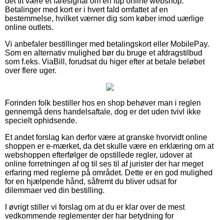
det tit være et faresignal om en fup online webshop.
Betalinger med kort er i hvert fald omfattet af en
bestemmelse, hvilket værner dig som køber imod uærlige
online outlets.
Vi anbefaler bestillinger med betalingskort eller MobilePay.
Som en alternativ mulighed bør du bruge et afdragstilbud
som f.eks. ViaBill, forudsat du higer efter at betale beløbet
over flere uger.
Forinden folk bestiller hos en shop behøver man i reglen
gennemgå dens handelsaftale, dog er det uden tvivl ikke
specielt ophidsende.
Et andet forslag kan derfor være at granske hvorvidt online
shoppen er e-mærket, da det skulle være en erklæring om at
webshoppen efterfølger de opstillede regler, udover at
online forretningen af og til ses til af jurister der har meget
erfaring med reglerne på området. Dette er en god mulighed
for en hjælpende hånd, såfremt du bliver udsat for
dilemmaer ved din bestilling.
I øvrigt stiller vi forslag om at du er klar over de mest
vedkommende reglementer der har betydning for