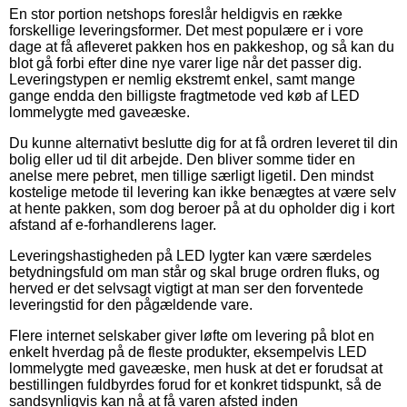
En stor portion netshops foreslår heldigvis en række
forskellige leveringsformer. Det mest populære er i vore
dage at få afleveret pakken hos en pakkeshop, og så kan du
blot gå forbi efter dine nye varer lige når det passer dig.
Leveringstypen er nemlig ekstremt enkel, samt mange
gange endda den billigste fragtmetode ved køb af LED
lommelygte med gaveæske.
Du kunne alternativt beslutte dig for at få ordren leveret til din
bolig eller ud til dit arbejde. Den bliver somme tider en
anelse mere pebret, men tillige særligt ligetil. Den mindst
kostelige metode til levering kan ikke benægtes at være selv
at hente pakken, som dog beroer på at du opholder dig i kort
afstand af e-forhandlerens lager.
Leveringshastigheden på LED lygter kan være særdeles
betydningsfuld om man står og skal bruge ordren fluks, og
herved er det selvsagt vigtigt at man ser den forventede
leveringstid for den pågældende vare.
Flere internet selskaber giver løfte om levering på blot en
enkelt hverdag på de fleste produkter, eksempelvis LED
lommelygte med gaveæske, men husk at det er forudsat at
bestillingen fuldbyrdes forud for et konkret tidspunkt, så de
sandsynligvis kan nå at få varen afsted inden