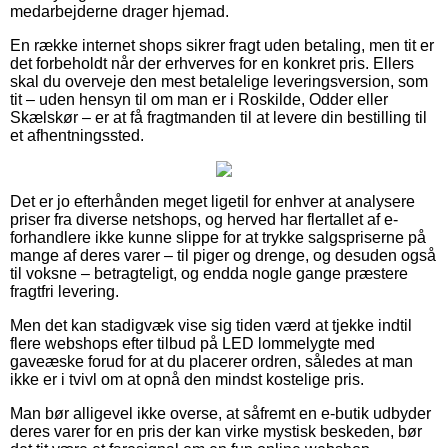
medarbejderne drager hjemad.
En række internet shops sikrer fragt uden betaling, men tit er
det forbeholdt når der erhverves for en konkret pris. Ellers
skal du overveje den mest betalelige leveringsversion, som
tit – uden hensyn til om man er i Roskilde, Odder eller
Skælskør – er at få fragtmanden til at levere din bestilling til
et afhentningssted.
Det er jo efterhånden meget ligetil for enhver at analysere
priser fra diverse netshops, og herved har flertallet af e-
forhandlere ikke kunne slippe for at trykke salgspriserne på
mange af deres varer – til piger og drenge, og desuden også
til voksne – betragteligt, og endda nogle gange præstere
fragtfri levering.
Men det kan stadigvæk vise sig tiden værd at tjekke indtil
flere webshops efter tilbud på LED lommelygte med
gaveæske forud for at du placerer ordren, således at man
ikke er i tvivl om at opnå den mindst kostelige pris.
Man bør alligevel ikke overse, at såfremt en e-butik udbyder
deres varer for en pris der kan virke mystisk beskeden, bør