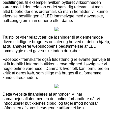
bestillingen, til eksempel hvilken bytteret virksomheden
kører med. I den relation er det samtidig relevant, at man
altid bibeholder ens ordremail, så man i fremtiden vil kunne
eftervise bestillingen af LED lommelygte med gaveæske,
uafhængig om man er herre eller dame.
Trustpilot yder relativt ærlige løsninger til at gennemrode
diverse tidligere brugeres omtaler og herved er det en hjælp,
at du analyserer webshoppens bedømmelser af LED
lommelygte med gaveæske inden du køber.
Facebook fremskaffer også fuldstændig relevante genveje til
at få indblik i internet butikkens troværdighed. I øvrigt ser vi
nogle online varehuse i Danmark hvor folk kan formulere en
kritik af deres køb, som tillige må bruges til at fornemme
kundetilfredsheden.
Dette website finansieres af annoncer. Vi har
samarbejdsaftaler med en del online forhandlere når vi
introducerer butikkernes tilbud, og tager imod honorar
såfremt en af vores besøgende udfører et køb.