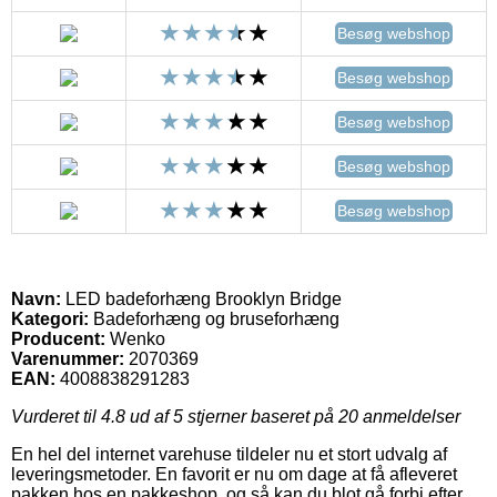
Besøg webshop
Besøg webshop
Besøg webshop
Besøg webshop
Besøg webshop
Navn:
LED badeforhæng Brooklyn Bridge
Kategori:
Badeforhæng og bruseforhæng
Producent:
Wenko
Varenummer:
2070369
EAN:
4008838291283
Vurderet til
4.8
ud af 5 stjerner baseret på
20
anmeldelser
En hel del internet varehuse tildeler nu et stort udvalg af
leveringsmetoder. En favorit er nu om dage at få afleveret
pakken hos en pakkeshop, og så kan du blot gå forbi efter