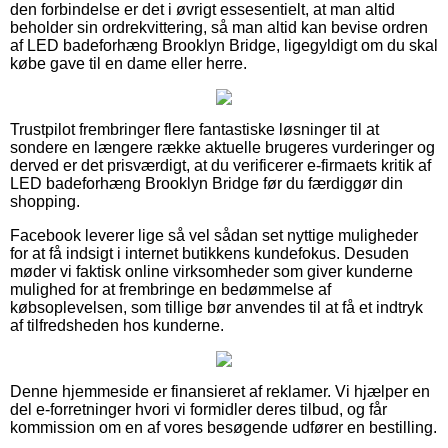
den forbindelse er det i øvrigt essesentielt, at man altid
beholder sin ordrekvittering, så man altid kan bevise ordren
af LED badeforhæng Brooklyn Bridge, ligegyldigt om du skal
købe gave til en dame eller herre.
Trustpilot frembringer flere fantastiske løsninger til at
sondere en længere række aktuelle brugeres vurderinger og
derved er det prisværdigt, at du verificerer e-firmaets kritik af
LED badeforhæng Brooklyn Bridge før du færdiggør din
shopping.
Facebook leverer lige så vel sådan set nyttige muligheder
for at få indsigt i internet butikkens kundefokus. Desuden
møder vi faktisk online virksomheder som giver kunderne
mulighed for at frembringe en bedømmelse af
købsoplevelsen, som tillige bør anvendes til at få et indtryk
af tilfredsheden hos kunderne.
Denne hjemmeside er finansieret af reklamer. Vi hjælper en
del e-forretninger hvori vi formidler deres tilbud, og får
kommission om en af vores besøgende udfører en bestilling.