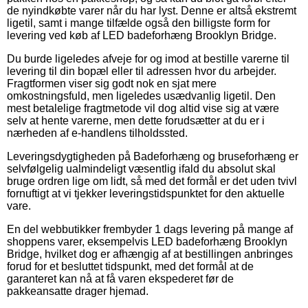
de nyindkøbte varer når du har lyst. Denne er altså ekstremt
ligetil, samt i mange tilfælde også den billigste form for
levering ved køb af LED badeforhæng Brooklyn Bridge.
Du burde ligeledes afveje for og imod at bestille varerne til
levering til din bopæl eller til adressen hvor du arbejder.
Fragtformen viser sig godt nok en sjat mere
omkostningsfuld, men ligeledes usædvanlig ligetil. Den
mest betalelige fragtmetode vil dog altid vise sig at være
selv at hente varerne, men dette forudsætter at du er i
nærheden af e-handlens tilholdssted.
Leveringsdygtigheden på Badeforhæng og bruseforhæng er
selvfølgelig ualmindeligt væsentlig ifald du absolut skal
bruge ordren lige om lidt, så med det formål er det uden tvivl
fornuftigt at vi tjekker leveringstidspunktet for den aktuelle
vare.
En del webbutikker frembyder 1 dags levering på mange af
shoppens varer, eksempelvis LED badeforhæng Brooklyn
Bridge, hvilket dog er afhængig af at bestillingen anbringes
forud for et besluttet tidspunkt, med det formål at de
garanteret kan nå at få varen ekspederet før de
pakkeansatte drager hjemad.