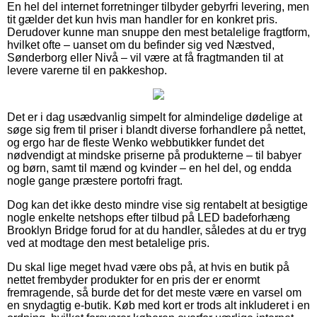
En hel del internet forretninger tilbyder gebyrfri levering, men
tit gælder det kun hvis man handler for en konkret pris.
Derudover kunne man snuppe den mest betalelige fragtform,
hvilket ofte – uanset om du befinder sig ved Næstved,
Sønderborg eller Nivå – vil være at få fragtmanden til at
levere varerne til en pakkeshop.
Det er i dag usædvanlig simpelt for almindelige dødelige at
søge sig frem til priser i blandt diverse forhandlere på nettet,
og ergo har de fleste Wenko webbutikker fundet det
nødvendigt at mindske priserne på produkterne – til babyer
og børn, samt til mænd og kvinder – en hel del, og endda
nogle gange præstere portofri fragt.
Dog kan det ikke desto mindre vise sig rentabelt at besigtige
nogle enkelte netshops efter tilbud på LED badeforhæng
Brooklyn Bridge forud for at du handler, således at du er tryg
ved at modtage den mest betalelige pris.
Du skal lige meget hvad være obs på, at hvis en butik på
nettet frembyder produkter for en pris der er enormt
fremragende, så burde det for det meste være en varsel om
en snydagtig e-butik. Køb med kort er trods alt inkluderet i en