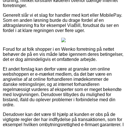
ordning, hvilket forsvarer køberen overfor uærlige internet
forretninger.
Generelt slår vi et slag for handler med kort eller MobilePay.
Som en anden løsning burde du drage fordel af en
afdragsløsning fra for eksempel ViaBill, forudsat du ser en
fordel i at klare regningen over flere uger.
Forud for at folk shopper i en Wenko forretning på nettet
behøver de på en vis måde løbe igennem deres betingelser,
det er dog almindeligvis et omfattende arbejde.
Et andet forslag kan derfor være at granske om online
webshoppen er e-mærket medlem, da det bør være en
angivelse af at online forhandleren imødekommer de
danske retningslinjer, og at internet forhandleren
regelmæssigt vurderes af eksperter som er meget bekendte
med lovgivningen. Derudover tilbydes du mulighed for
bistand, ifald du oplever problemer i forbindelse med din
ordre.
Derudover kan det være til hjælp at kunden er obs på de
vigtigste regler der har indflydelse på transaktionen, som for
eksempel hvilken ombytningsrettighed e-firmaet garanterer. I