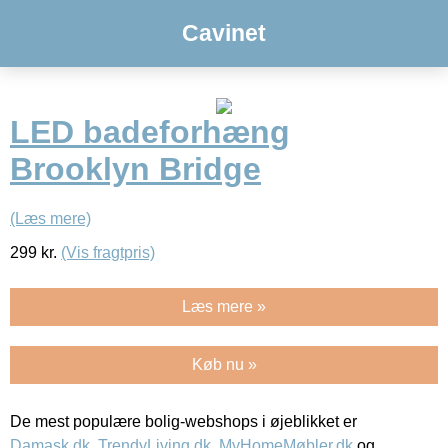
Cavinet
LED badeforhæng
Brooklyn Bridge
(Læs mere)
299
kr.
(Vis fragtpris)
Læs mere »
Køb nu »
De mest populære bolig-webshops i øjeblikket er
Damask.dk
,
TrendyLiving.dk
,
MyHomeMøbler.dk
og