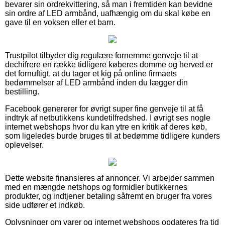
bevarer sin ordrekvittering, så man i fremtiden kan bevidne
sin ordre af LED armbånd, uafhængig om du skal købe en
gave til en voksen eller et barn.
Trustpilot tilbyder dig regulære fornemme genveje til at
dechifrere en række tidligere køberes domme og herved er
det fornuftigt, at du tager et kig på online firmaets
bedømmelser af LED armbånd inden du lægger din
bestilling.
Facebook genererer for øvrigt super fine genveje til at få
indtryk af netbutikkens kundetilfredshed. I øvrigt ses nogle
internet webshops hvor du kan ytre en kritik af deres køb,
som ligeledes burde bruges til at bedømme tidligere kunders
oplevelser.
Dette website finansieres af annoncer. Vi arbejder sammen
med en mængde netshops og formidler butikkernes
produkter, og indtjener betaling såfremt en bruger fra vores
side udfører et indkøb.
Oplysninger om varer og internet webshops opdateres fra tid