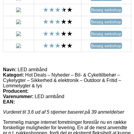
Besøg webshop
Besøg webshop
Besøg webshop
Besøg webshop
Navn:
LED armbånd
Kategori:
Hot Deals – Nyheder – Bil- & Cykeltilbehør –
Cykelygter – Sikkerhed & elektronik – Outdoor & Fritid –
Lommelygter & lys
Producent:
Varenummer:
LED armbånd
EAN:
Vurderet til
3.6
ud af 5 stjerner baseret på
39
anmeldelser
Temmelig mange internet forretninger foreslår nu en række
forskellige muligheder for levering. En af de mest anvendte
er p.t. pakkeshoppen, fordi det er ekstremt fleksibelt at kunne