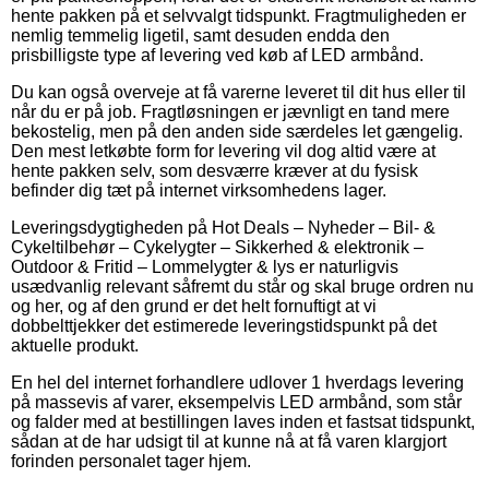
hente pakken på et selvvalgt tidspunkt. Fragtmuligheden er
nemlig temmelig ligetil, samt desuden endda den
prisbilligste type af levering ved køb af LED armbånd.
Du kan også overveje at få varerne leveret til dit hus eller til
når du er på job. Fragtløsningen er jævnligt en tand mere
bekostelig, men på den anden side særdeles let gængelig.
Den mest letkøbte form for levering vil dog altid være at
hente pakken selv, som desværre kræver at du fysisk
befinder dig tæt på internet virksomhedens lager.
Leveringsdygtigheden på Hot Deals – Nyheder – Bil- &
Cykeltilbehør – Cykelygter – Sikkerhed & elektronik –
Outdoor & Fritid – Lommelygter & lys er naturligvis
usædvanlig relevant såfremt du står og skal bruge ordren nu
og her, og af den grund er det helt fornuftigt at vi
dobbelttjekker det estimerede leveringstidspunkt på det
aktuelle produkt.
En hel del internet forhandlere udlover 1 hverdags levering
på massevis af varer, eksempelvis LED armbånd, som står
og falder med at bestillingen laves inden et fastsat tidspunkt,
sådan at de har udsigt til at kunne nå at få varen klargjort
forinden personalet tager hjem.