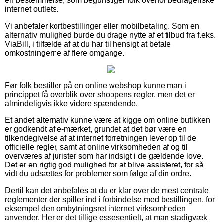
en bestemmelse, som begunstiger folk overfor bedrageriske
internet outlets.
Vi anbefaler kortbestillinger eller mobilbetaling. Som en
alternativ mulighed burde du drage nytte af et tilbud fra f.eks.
ViaBill, i tilfælde af at du har til hensigt at betale
omkostningerne af flere omgange.
Før folk bestiller på en online webshop kunne man i
princippet få overblik over shoppens regler, men det er
almindeligvis ikke videre spændende.
Et andet alternativ kunne være at kigge om online butikken
er godkendt af e-mærket, grundet at det bør være en
tilkendegivelse af at internet forretningen lever op til de
officielle regler, samt at online virksomheden af og til
overværes af jurister som har indsigt i de gældende love.
Det er en rigtig god mulighed for at blive assisteret, for så
vidt du udsættes for problemer som følge af din ordre.
Dertil kan det anbefales at du er klar over de mest centrale
reglementer der spiller ind i forbindelse med bestillingen, for
eksempel den ombytningsret internet virksomheden
anvender. Her er det tillige essesentielt, at man stadigvæk