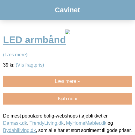
Cavinet
LED armbånd
(Læs mere)
39
kr.
(Vis fragtpris)
Læs mere »
Køb nu »
De mest populære bolig-webshops i øjeblikket er
Damask.dk
,
TrendyLiving.dk
,
MyHomeMøbler.dk
og
Bydahlliving.dk
, som alle har et stort sortiment til gode priser.