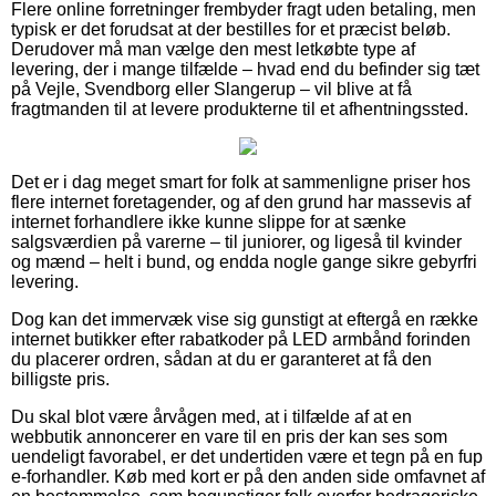
Flere online forretninger frembyder fragt uden betaling, men
typisk er det forudsat at der bestilles for et præcist beløb.
Derudover må man vælge den mest letkøbte type af
levering, der i mange tilfælde – hvad end du befinder sig tæt
på Vejle, Svendborg eller Slangerup – vil blive at få
fragtmanden til at levere produkterne til et afhentningssted.
Det er i dag meget smart for folk at sammenligne priser hos
flere internet foretagender, og af den grund har massevis af
internet forhandlere ikke kunne slippe for at sænke
salgsværdien på varerne – til juniorer, og ligeså til kvinder
og mænd – helt i bund, og endda nogle gange sikre gebyrfri
levering.
Dog kan det immervæk vise sig gunstigt at eftergå en række
internet butikker efter rabatkoder på LED armbånd forinden
du placerer ordren, sådan at du er garanteret at få den
billigste pris.
Du skal blot være årvågen med, at i tilfælde af at en
webbutik annoncerer en vare til en pris der kan ses som
uendeligt favorabel, er det undertiden være et tegn på en fup
e-forhandler. Køb med kort er på den anden side omfavnet af