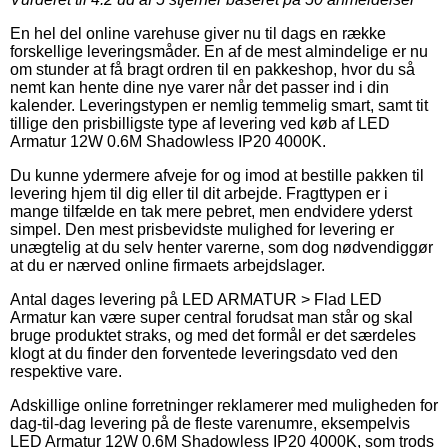
En hel del online varehuse giver nu til dags en række
forskellige leveringsmåder. En af de mest almindelige er nu
om stunder at få bragt ordren til en pakkeshop, hvor du så
nemt kan hente dine nye varer når det passer ind i din
kalender. Leveringstypen er nemlig temmelig smart, samt tit
tillige den prisbilligste type af levering ved køb af LED
Armatur 12W 0.6M Shadowless IP20 4000K.
Du kunne ydermere afveje for og imod at bestille pakken til
levering hjem til dig eller til dit arbejde. Fragttypen er i
mange tilfælde en tak mere pebret, men endvidere yderst
simpel. Den mest prisbevidste mulighed for levering er
unægtelig at du selv henter varerne, som dog nødvendiggør
at du er nærved online firmaets arbejdslager.
Antal dages levering på LED ARMATUR > Flad LED
Armatur kan være super central forudsat man står og skal
bruge produktet straks, og med det formål er det særdeles
klogt at du finder den forventede leveringsdato ved den
respektive vare.
Adskillige online forretninger reklamerer med muligheden for
dag-til-dag levering på de fleste varenumre, eksempelvis
LED Armatur 12W 0.6M Shadowless IP20 4000K, som trods