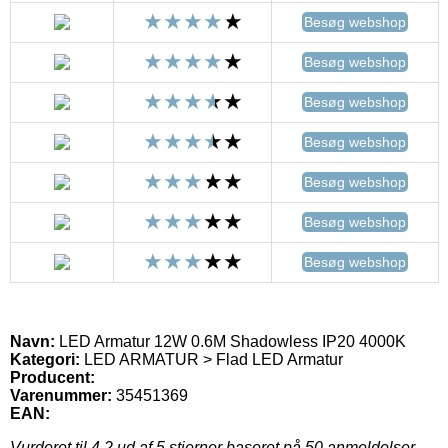
Besøg webshop
Besøg webshop
Besøg webshop
Besøg webshop
Besøg webshop
Besøg webshop
Besøg webshop
Navn:
LED Armatur 12W 0.6M Shadowless IP20 4000K
Kategori:
LED ARMATUR > Flad LED Armatur
Producent:
Varenummer:
35451369
EAN:
Vurderet til
4.2
ud af 5 stjerner baseret på
50
anmeldelser