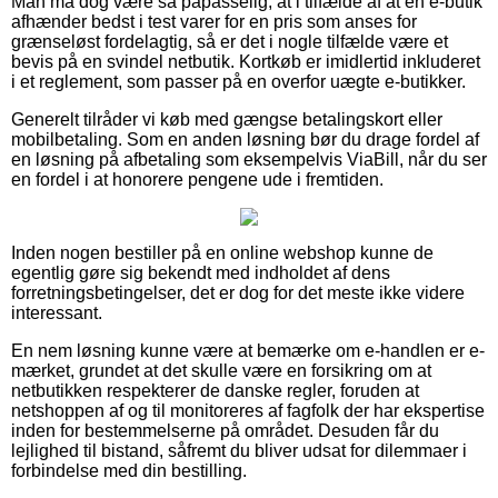
Man må dog være så påpasselig, at i tilfælde af at en e-butik
afhænder bedst i test varer for en pris som anses for
grænseløst fordelagtig, så er det i nogle tilfælde være et
bevis på en svindel netbutik. Kortkøb er imidlertid inkluderet
i et reglement, som passer på en overfor uægte e-butikker.
Generelt tilråder vi køb med gængse betalingskort eller
mobilbetaling. Som en anden løsning bør du drage fordel af
en løsning på afbetaling som eksempelvis ViaBill, når du ser
en fordel i at honorere pengene ude i fremtiden.
Inden nogen bestiller på en online webshop kunne de
egentlig gøre sig bekendt med indholdet af dens
forretningsbetingelser, det er dog for det meste ikke videre
interessant.
En nem løsning kunne være at bemærke om e-handlen er e-
mærket, grundet at det skulle være en forsikring om at
netbutikken respekterer de danske regler, foruden at
netshoppen af og til monitoreres af fagfolk der har ekspertise
inden for bestemmelserne på området. Desuden får du
lejlighed til bistand, såfremt du bliver udsat for dilemmaer i
forbindelse med din bestilling.