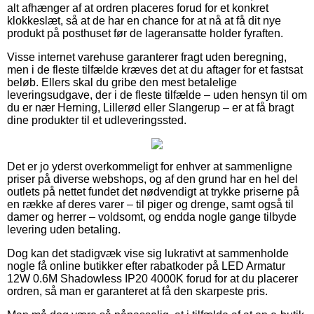
alt afhænger af at ordren placeres forud for et konkret
klokkeslæt, så at de har en chance for at nå at få dit nye
produkt på posthuset før de lageransatte holder fyraften.
Visse internet varehuse garanterer fragt uden beregning,
men i de fleste tilfælde kræves det at du aftager for et fastsat
beløb. Ellers skal du gribe den mest betalelige
leveringsudgave, der i de fleste tilfælde – uden hensyn til om
du er nær Herning, Lillerød eller Slangerup – er at få bragt
dine produkter til et udleveringssted.
Det er jo yderst overkommeligt for enhver at sammenligne
priser på diverse webshops, og af den grund har en hel del
outlets på nettet fundet det nødvendigt at trykke priserne på
en række af deres varer – til piger og drenge, samt også til
damer og herrer – voldsomt, og endda nogle gange tilbyde
levering uden betaling.
Dog kan det stadigvæk vise sig lukrativt at sammenholde
nogle få online butikker efter rabatkoder på LED Armatur
12W 0.6M Shadowless IP20 4000K forud for at du placerer
ordren, så man er garanteret at få den skarpeste pris.