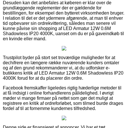
Desuden kan det anbefales at køberen er klar over de
grundlæggende reglementer der er gældende for
bestillingen, for eksempel den bytteret virksomheden bruger.
I relation til det er det ydermere afgørende, at man til enhver
tid opbevarer sin ordrekvittering, således man senere vil
kunne påvise sin shopping af LED Armatur 12W 0.6M
Shadowless IP20 4000K, uanset om du er på gaveindkøb til
en kvinde eller mand.
Trustpilot byder på stort set troværdige muligheder for at
dechifrere en længere række nuværende kunders omtaler
og af den grund rekommanderer vi, at du udforsker e-
butikkens kritik af LED Armatur 12W 0.6M Shadowless IP20
4000K forud for at du placerer din ordre.
Facebook fremskaffer ligeledes rigtig hæderlige metoder til
at få indsigt i online forhandlerens pålidelighed. I øvrigt
møder vi mange firmaer på nettet som gør det muligt at
registrere en kritik af ordreforløbet, som tilmed burde drages
fordel af til at fornemme kundernes tilfredshed.
Denne side er finansieret af annoncer. Vi har et tæt