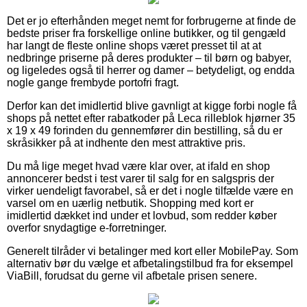
Det er jo efterhånden meget nemt for forbrugerne at finde de
bedste priser fra forskellige online butikker, og til gengæld
har langt de fleste online shops været presset til at at
nedbringe priserne på deres produkter – til børn og babyer,
og ligeledes også til herrer og damer – betydeligt, og endda
nogle gange frembyde portofri fragt.
Derfor kan det imidlertid blive gavnligt at kigge forbi nogle få
shops på nettet efter rabatkoder på Leca rilleblok hjørner 35
x 19 x 49 forinden du gennemfører din bestilling, så du er
skråsikker på at indhente den mest attraktive pris.
Du må lige meget hvad være klar over, at ifald en shop
annoncerer bedst i test varer til salg for en salgspris der
virker uendeligt favorabel, så er det i nogle tilfælde være en
varsel om en uærlig netbutik. Shopping med kort er
imidlertid dækket ind under et lovbud, som redder køber
overfor snydagtige e-forretninger.
Generelt tilråder vi betalinger med kort eller MobilePay. Som
alternativ bør du vælge et afbetalingstilbud fra for eksempel
ViaBill, forudsat du gerne vil afbetale prisen senere.