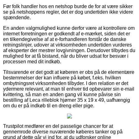
Før folk handler hos en netshop burde de for at være sikker
se på netshoppens regler, det er dog undertiden ikke videre
spændende.
En anden valgmulighed kunne derfor være at kontrollere om
internet forretningen er godkendt af e-mærket, siden det er
en tilkendegivelse af at e-forhandleren forstår de danske
retningslinjer, udover at virksomheden undertiden vurderes
af eksperter der mestrer lovgivningen. Derudover tilbydes du
mulighed for at få bistand, når du bliver udsat for besvær i
processen med dit indkøb.
Tilsvarende er det godt at køberen er obs på de elementære
bestemmelser der kan influere på købet, f.eks. hvilken
ombytningsret virksomheden tilbyder. I den relation er det
ydermere relevant, at man til enhver tid opbevarer sin e-mail
kvittering, så man en anden gang vil kunne påvise sin
bestilling af Leca rilleblok hjørner 35 x 19 x 49, uafhængig
om du er på indkøb til en dreng eller pige.
Trustpilot medfører en del passelige chancer for at
gennemrode diverse nuværende køberes tanker og på
grund af dette går vi ind for, at du udforsker online