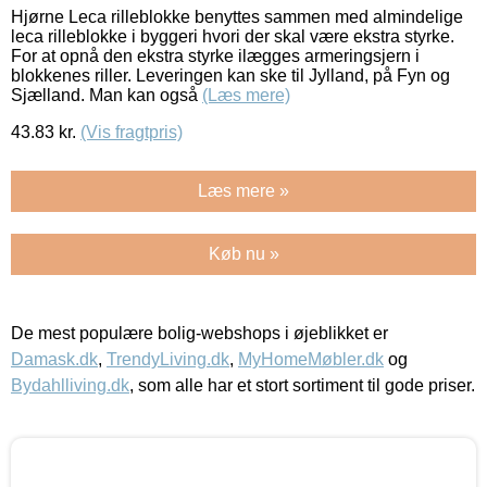
Hjørne Leca rilleblokke benyttes sammen med almindelige
leca rilleblokke i byggeri hvori der skal være ekstra styrke.
For at opnå den ekstra styrke ilægges armeringsjern i
blokkenes riller. Leveringen kan ske til Jylland, på Fyn og
Sjælland. Man kan også
(Læs mere)
43.83
kr.
(Vis fragtpris)
Læs mere »
Køb nu »
De mest populære bolig-webshops i øjeblikket er
Damask.dk
,
TrendyLiving.dk
,
MyHomeMøbler.dk
og
Bydahlliving.dk
, som alle har et stort sortiment til gode priser.