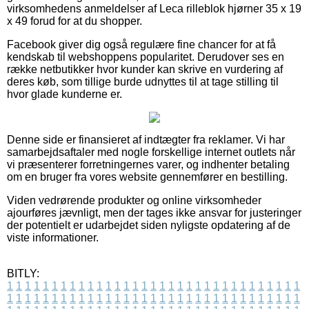
virksomhedens anmeldelser af Leca rilleblok hjørner 35 x 19
x 49 forud for at du shopper.
Facebook giver dig også regulære fine chancer for at få
kendskab til webshoppens popularitet. Derudover ses en
række netbutikker hvor kunder kan skrive en vurdering af
deres køb, som tillige burde udnyttes til at tage stilling til
hvor glade kunderne er.
Denne side er finansieret af indtægter fra reklamer. Vi har
samarbejdsaftaler med nogle forskellige internet outlets når
vi præsenterer forretningernes varer, og indhenter betaling
om en bruger fra vores website gennemfører en bestilling.
Viden vedrørende produkter og online virksomheder
ajourføres jævnligt, men der tages ikke ansvar for justeringer
der potentielt er udarbejdet siden nyligste opdatering af de
viste informationer.
BITLY:
1
1
1
1
1
1
1
1
1
1
1
1
1
1
1
1
1
1
1
1
1
1
1
1
1
1
1
1
1
1
1
1
1
1
1
1
1
1
1
1
1
1
1
1
1
1
1
1
1
1
1
1
1
1
1
1
1
1
1
1
1
1
1
1
1
1