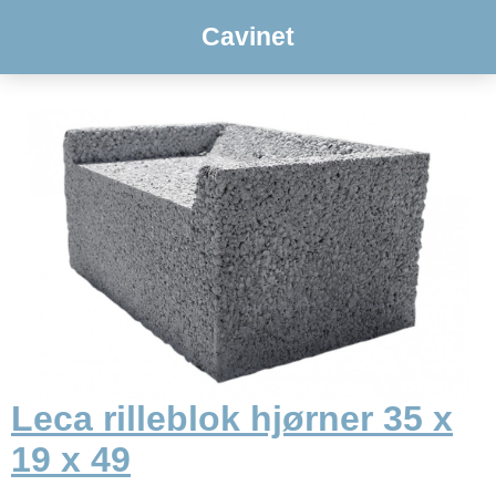
Cavinet
Leca rilleblok hjørner 35 x
19 x 49