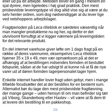
eller ud på dit arbejde. Metoden bliver en gang i mellem en
sjat dyrere, men ligeledes i høj grad praktisk. Den mest
prisbevidste leveringstype vil dog altid vise sig at være at du
selv henter ordren, som dog nødvendiggør at du lever lige
ved netshoppens arbejdslager.
Fragtperioden på Leca rilleblok er særdeles væsentlig når
man mangler produkterne nu og her, og derfor er det
utvivlsomt fornuftigt at vi kigger nærmere på leveringstiden
for det relevante produkt.
En del internet varehuse giver løfte om 1 dags fragt på en
række af deres varenumre, eksempelvis Leca rilleblok
hjørner 35 x 19 x 49, men vær opmærksom på at det er
afhængig af at bestillingen indsendes forinden et besluttet
tidspunkt, sådan at de har udsigt til at kunne nå at få de nye
varer ud af døren forinden lagerpersonalet tager hjem.
Enkelte internet handler lover fragt uden gebyr, men i mange
tilfælde forudsætter det at der bestilles for en bestemt sum.
Alternativt bør du tage den mest prisbevidste fragtløsning,
der mange gange – uden hensyn til om man befinder sig tæt
på Viborg, Skanderborg eller Haslev – vil være at få dem til
at levere din bestilling til en pakkeshop.