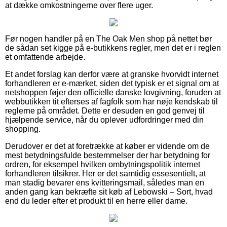
at dække omkostningerne over flere uger.
Før nogen handler på en The Oak Men shop på nettet bør
de sådan set kigge på e-butikkens regler, men det er i reglen
et omfattende arbejde.
Et andet forslag kan derfor være at granske hvorvidt internet
forhandleren er e-mærket, siden det typisk er et signal om at
netshoppen føjer den officielle danske lovgivning, foruden at
webbutikken tit efterses af fagfolk som har nøje kendskab til
reglerne på området. Dette er desuden en god genvej til
hjælpende service, når du oplever udfordringer med din
shopping.
Derudover er det at foretrække at køber er vidende om de
mest betydningsfulde bestemmelser der har betydning for
ordren, for eksempel hvilken ombytningspolitik internet
forhandleren tilsikrer. Her er det samtidig essesentielt, at
man stadig bevarer ens kvitteringsmail, således man en
anden gang kan bekræfte sit køb af Lebowski – Sort, hvad
end du leder efter et produkt til en herre eller dame.