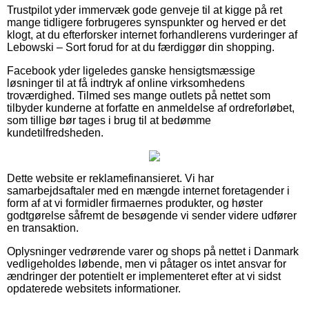
Trustpilot yder immervæk gode genveje til at kigge på ret
mange tidligere forbrugeres synspunkter og herved er det
klogt, at du efterforsker internet forhandlerens vurderinger af
Lebowski – Sort forud for at du færdiggør din shopping.
Facebook yder ligeledes ganske hensigtsmæssige
løsninger til at få indtryk af online virksomhedens
troværdighed. Tilmed ses mange outlets på nettet som
tilbyder kunderne at forfatte en anmeldelse af ordreforløbet,
som tillige bør tages i brug til at bedømme
kundetilfredsheden.
Dette website er reklamefinansieret. Vi har
samarbejdsaftaler med en mængde internet foretagender i
form af at vi formidler firmaernes produkter, og høster
godtgørelse såfremt de besøgende vi sender videre udfører
en transaktion.
Oplysninger vedrørende varer og shops på nettet i Danmark
vedligeholdes løbende, men vi påtager os intet ansvar for
ændringer der potentielt er implementeret efter at vi sidst
opdaterede websitets informationer.