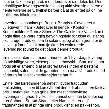
tider en tak mere pebret, men derudover særdeles let. Den
prisbilligste leveringsversion vil dog altid vise sig at være at
hente varerne selv, hvilket beroer på at du er tæt på online
butikkens tilholdssted.
Leveringstidspunktet på Bolig > Brands > Gaveidéer >
Julegaver til ham > Julegaver til hende > Kontor >
Kontorartikler > Rum > Stuen > The Oak Men > Vaser kan i
nogle tilfælde være rigtig betydningsfuld forudsat du står og
skal bruge produktet om få sekunder, og af den grund er det
selvsagt fornuftigt at man tjekker det estimerede
leveringstidspunkt for det pågældende produkt.
En masse internet firmaer annoncerer 1 hverdags levering
på adskillige varer, eksempelvis Lebowski – Sort, men som
trods alt er afhængig af at ordren laves inden et bestemt
tidspunkt, således at de garanteret kan nå at få produktet ud
af døren før logistikmedarbejderne har fri.
En hel del forretninger på nettet tilbyder fragt uden
omkostninger, men tit kun såfremt der indkøbes for en fastsat
pris. I øvrigt skal man gribe den mest prisbevidste
leveringsmulighed, hvilket tit – uanset om man befinder sig
nær Aalborg, Solrød Strand eller Hammel – er at få
fragtmanden til at bringe dine produkter til en pakkeshop.