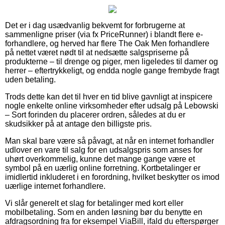
Det er i dag usædvanlig bekvemt for forbrugerne at
sammenligne priser (via fx PriceRunner) i blandt flere e-
forhandlere, og herved har flere The Oak Men forhandlere
på nettet været nødt til at nedsætte salgspriserne på
produkterne – til drenge og piger, men ligeledes til damer og
herrer – eftertrykkeligt, og endda nogle gange frembyde fragt
uden betaling.
Trods dette kan det til hver en tid blive gavnligt at inspicere
nogle enkelte online virksomheder efter udsalg på Lebowski
– Sort forinden du placerer ordren, således at du er
skudsikker på at antage den billigste pris.
Man skal bare være så påvagt, at når en internet forhandler
udlover en vare til salg for en udsalgspris som anses for
uhørt overkommelig, kunne det mange gange være et
symbol på en uærlig online forretning. Kortbetalinger er
imidlertid inkluderet i en forordning, hvilket beskytter os imod
uærlige internet forhandlere.
Vi slår generelt et slag for betalinger med kort eller
mobilbetaling. Som en anden løsning bør du benytte en
afdragsordning fra for eksempel ViaBill, ifald du efterspørger