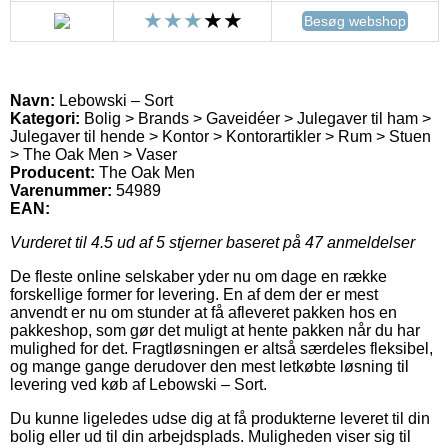
Besøg webshop
Navn:
Lebowski – Sort
Kategori:
Bolig > Brands > Gaveidéer > Julegaver til ham >
Julegaver til hende > Kontor > Kontorartikler > Rum > Stuen
> The Oak Men > Vaser
Producent:
The Oak Men
Varenummer:
54989
EAN:
Vurderet til
4.5
ud af 5 stjerner baseret på
47
anmeldelser
De fleste online selskaber yder nu om dage en række
forskellige former for levering. En af dem der er mest
anvendt er nu om stunder at få afleveret pakken hos en
pakkeshop, som gør det muligt at hente pakken når du har
mulighed for det. Fragtløsningen er altså særdeles fleksibel,
og mange gange derudover den mest letkøbte løsning til
levering ved køb af Lebowski – Sort.
Du kunne ligeledes udse dig at få produkterne leveret til din
bolig eller ud til din arbejdsplads. Muligheden viser sig til