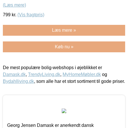
(Læs mere)
799
kr.
(Vis fragtpris)
Læs mere »
Køb nu »
De mest populære bolig-webshops i øjeblikket er
Damask.dk
,
TrendyLiving.dk
,
MyHomeMøbler.dk
og
Bydahlliving.dk
, som alle har et stort sortiment til gode priser.
Georg Jensen Damask er anerkendt dansk