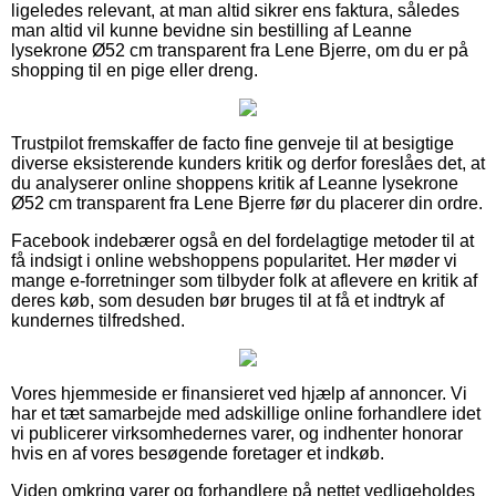
ligeledes relevant, at man altid sikrer ens faktura, således
man altid vil kunne bevidne sin bestilling af Leanne
lysekrone Ø52 cm transparent fra Lene Bjerre, om du er på
shopping til en pige eller dreng.
Trustpilot fremskaffer de facto fine genveje til at besigtige
diverse eksisterende kunders kritik og derfor foreslåes det, at
du analyserer online shoppens kritik af Leanne lysekrone
Ø52 cm transparent fra Lene Bjerre før du placerer din ordre.
Facebook indebærer også en del fordelagtige metoder til at
få indsigt i online webshoppens popularitet. Her møder vi
mange e-forretninger som tilbyder folk at aflevere en kritik af
deres køb, som desuden bør bruges til at få et indtryk af
kundernes tilfredshed.
Vores hjemmeside er finansieret ved hjælp af annoncer. Vi
har et tæt samarbejde med adskillige online forhandlere idet
vi publicerer virksomhedernes varer, og indhenter honorar
hvis en af vores besøgende foretager et indkøb.
Viden omkring varer og forhandlere på nettet vedligeholdes