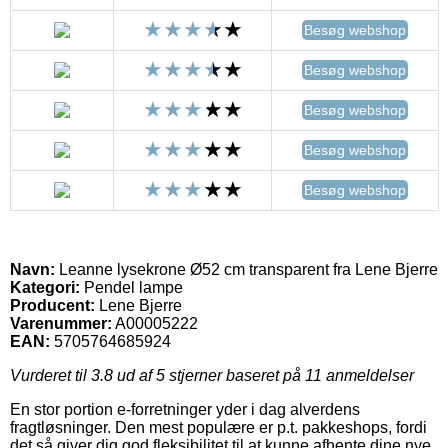
Besøg webshop
Besøg webshop
Besøg webshop
Besøg webshop
Besøg webshop
Navn:
Leanne lysekrone Ø52 cm transparent fra Lene Bjerre
Kategori:
Pendel lampe
Producent:
Lene Bjerre
Varenummer:
A00005222
EAN:
5705764685924
Vurderet til
3.8
ud af 5 stjerner baseret på
11
anmeldelser
En stor portion e-forretninger yder i dag alverdens
fragtløsninger. Den mest populære er p.t. pakkeshops, fordi
det så giver dig god fleksibilitet til at kunne afhente dine nye