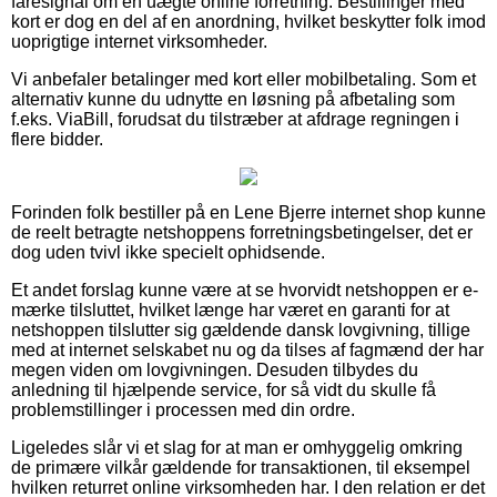
faresignal om en uægte online forretning. Bestillinger med
kort er dog en del af en anordning, hvilket beskytter folk imod
uoprigtige internet virksomheder.
Vi anbefaler betalinger med kort eller mobilbetaling. Som et
alternativ kunne du udnytte en løsning på afbetaling som
f.eks. ViaBill, forudsat du tilstræber at afdrage regningen i
flere bidder.
Forinden folk bestiller på en Lene Bjerre internet shop kunne
de reelt betragte netshoppens forretningsbetingelser, det er
dog uden tvivl ikke specielt ophidsende.
Et andet forslag kunne være at se hvorvidt netshoppen er e-
mærke tilsluttet, hvilket længe har været en garanti for at
netshoppen tilslutter sig gældende dansk lovgivning, tillige
med at internet selskabet nu og da tilses af fagmænd der har
megen viden om lovgivningen. Desuden tilbydes du
anledning til hjælpende service, for så vidt du skulle få
problemstillinger i processen med din ordre.
Ligeledes slår vi et slag for at man er omhyggelig omkring
de primære vilkår gældende for transaktionen, til eksempel
hvilken returret online virksomheden har. I den relation er det