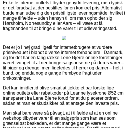
Enkelte internet outlets tilbyder gebyrfri levering, men typisk
er det forudsat at der bestilles for en konkret pris. Alternativt
burde man udse dig den prisbilligste leveringsmåde, hvilket i
mange tilfælde – uden hensyn til om man opholder sig i
Hørsholm, Nørresundby eller Aars – vil være at få
fragtmanden til at bringe dine varer til et udleveringssted.
Det er jo i høj grad ligetil for internetbrugere at vurdere
prisniveauet i blandt diverse internet forhandlere i Danmark,
og for det har en lang række Lene Bjerre online forretninger
været tvunget til at nedbringe salgspriserne på deres varer –
til piger og drenge, men ligeledes til herrer og damer – helt i
bund, og endda nogle gange frembyde fragt uden
omkostninger.
Det kan imidlertid blive smart at tjekke et par forskellige
online outlets efter rabatkoder på Leanne lysekrone Ø52 cm
transparent fra Lene Bjerre forud for at du placerer ordren,
sådan at man er skudsikker på at antage den laveste pris.
Man skal bare være så påvagt, at i tilfælde af at en online
webshop tilbyder varer til en salgspris som kan ses som
grænseløst beskeden, er det mange gange være et