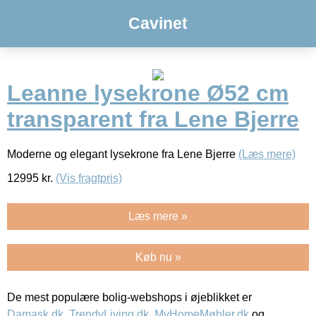
Cavinet
Leanne lysekrone Ø52 cm
transparent fra Lene Bjerre
Moderne og elegant lysekrone fra Lene Bjerre
(Læs mere)
12995
kr.
(Vis fragtpris)
Læs mere »
Køb nu »
De mest populære bolig-webshops i øjeblikket er
Damask.dk
,
TrendyLiving.dk
,
MyHomeMøbler.dk
og