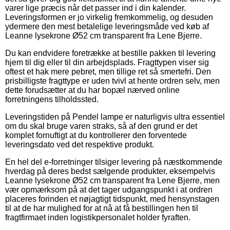
varer lige præcis når det passer ind i din kalender.
Leveringsformen er jo virkelig fremkommelig, og desuden
ydermere den mest betalelige leveringsmåde ved køb af
Leanne lysekrone Ø52 cm transparent fra Lene Bjerre.
Du kan endvidere foretrække at bestille pakken til levering
hjem til dig eller til din arbejdsplads. Fragttypen viser sig
oftest et hak mere pebret, men tillige ret så smertefri. Den
prisbilligste fragttype er uden tvivl at hente ordren selv, men
dette forudsætter at du har bopæl nærved online
forretningens tilholdssted.
Leveringstiden på Pendel lampe er naturligvis ultra essentiel
om du skal bruge varen straks, så af den grund er det
komplet fornuftigt at du kontrollerer den forventede
leveringsdato ved det respektive produkt.
En hel del e-forretninger tilsiger levering på næstkommende
hverdag på deres bedst sælgende produkter, eksempelvis
Leanne lysekrone Ø52 cm transparent fra Lene Bjerre, men
vær opmærksom på at det tager udgangspunkt i at ordren
placeres forinden et nøjagtigt tidspunkt, med hensynstagen
til at de har mulighed for at nå at få bestillingen hen til
fragtfirmaet inden logistikpersonalet holder fyraften.