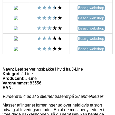
Besøg webshop
Besøg webshop
Besøg webshop
Besøg webshop
Besøg webshop
Navn:
Leaf serveringsbakke i hvid fra J-Line
Kategori:
J-Line
Producent:
J-Line
Varenummer:
83556
EAN:
Vurderet til
4
ud af 5 stjerner baseret på
28
anmeldelser
Masser af internet forretninger udlover heldigvis et stort
udvalg af leveringsmetoder. En af de mest benyttede er i
vore dage pakkeshoppen, så du nemt selv kan hente de