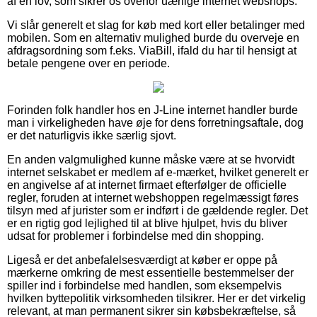
af en lov, som sikrer os overfor uærlige internet webshops.
Vi slår generelt et slag for køb med kort eller betalinger med
mobilen. Som en alternativ mulighed burde du overveje en
afdragsordning som f.eks. ViaBill, ifald du har til hensigt at
betale pengene over en periode.
Forinden folk handler hos en J-Line internet handler burde
man i virkeligheden have øje for dens forretningsaftale, dog
er det naturligvis ikke særlig sjovt.
En anden valgmulighed kunne måske være at se hvorvidt
internet selskabet er medlem af e-mærket, hvilket generelt er
en angivelse af at internet firmaet efterfølger de officielle
regler, foruden at internet webshoppen regelmæssigt føres
tilsyn med af jurister som er indført i de gældende regler. Det
er en rigtig god lejlighed til at blive hjulpet, hvis du bliver
udsat for problemer i forbindelse med din shopping.
Ligeså er det anbefalelsesværdigt at køber er oppe på
mærkerne omkring de mest essentielle bestemmelser der
spiller ind i forbindelse med handlen, som eksempelvis
hvilken byttepolitik virksomheden tilsikrer. Her er det virkelig
relevant, at man permanent sikrer sin købsbekræftelse, så