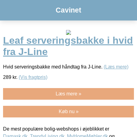
Cavinet
Leaf serveringsbakke i hvid
fra J-Line
Hvid serveringsbakke med håndtag fra J-Line.
(Læs mere)
289
kr.
(Vis fragtpris)
Læs mere »
Køb nu »
De mest populære bolig-webshops i øjeblikket er
Damask.dk
,
TrendyLiving.dk
,
MyHomeMøbler.dk
og