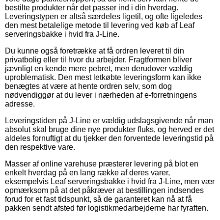
bestilte produkter når det passer ind i din hverdag.
Leveringstypen er altså særdeles ligetil, og ofte ligeledes
den mest betalelige metode til levering ved køb af Leaf
serveringsbakke i hvid fra J-Line.
Du kunne også foretrække at få ordren leveret til din
privatbolig eller til hvor du arbejder. Fragtformen bliver
jævnligt en kende mere pebret, men derudover vældig
uproblematisk. Den mest letkøbte leveringsform kan ikke
benægtes at være at hente ordren selv, som dog
nødvendiggør at du lever i nærheden af e-forretningens
adresse.
Leveringstiden på J-Line er vældig udslagsgivende når man
absolut skal bruge dine nye produkter fluks, og herved er det
aldeles fornuftigt at du tjekker den forventede leveringstid på
den respektive vare.
Masser af online varehuse præsterer levering på blot en
enkelt hverdag på en lang række af deres varer,
eksempelvis Leaf serveringsbakke i hvid fra J-Line, men vær
opmærksom på at det påkræver at bestillingen indsendes
forud for et fast tidspunkt, så de garanteret kan nå at få
pakken sendt afsted før logistikmedarbejderne har fyraften.