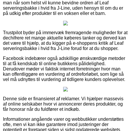
man når som helst vil kunne bevidne ordren af Leaf
serveringsbakke i hvid fra J-Line, uden hensyn til om du er
på udkig efter produkter til en voksen eller et barn.
Trustpilot byder på immervæk fremragende muligheder for at
dechifrere ret mange aktuelle køberes tanker og derved kan
det være til hjælp, at du kigger på e-shoppens kritik af Leaf
serveringsbakke i hvid fra J-Line forud for at du shopper.
Facebook indebærer også adskillige ønskværdige metoder
til at få kendskab til online butikkens pålidelighed.
Derudover møder vi faktisk internet forretninger hvor man
kan offentliggøre en vurdering af ordreforløbet, som lige så
vel må udnyttes til vurdering af tidligere kunders oplevelser.
Denne side er finansieret af reklamer. Vi hjælper massevis
af online selskaber hvor vi annoncerer deres produkter, og
får honorar når du fuldfører et indkøb.
Informationer angående varer og webbutikker understøttes
ofte, men vi kan ikke garantere imod justeringer der
potentielt er foretaget siden vi sidst opdaterede websitets