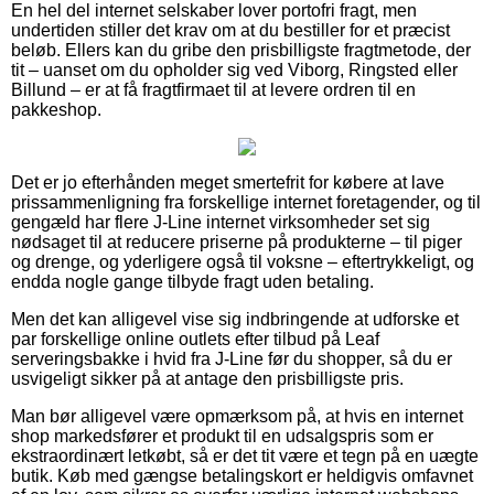
En hel del internet selskaber lover portofri fragt, men
undertiden stiller det krav om at du bestiller for et præcist
beløb. Ellers kan du gribe den prisbilligste fragtmetode, der
tit – uanset om du opholder sig ved Viborg, Ringsted eller
Billund – er at få fragtfirmaet til at levere ordren til en
pakkeshop.
Det er jo efterhånden meget smertefrit for købere at lave
prissammenligning fra forskellige internet foretagender, og til
gengæld har flere J-Line internet virksomheder set sig
nødsaget til at reducere priserne på produkterne – til piger
og drenge, og yderligere også til voksne – eftertrykkeligt, og
endda nogle gange tilbyde fragt uden betaling.
Men det kan alligevel vise sig indbringende at udforske et
par forskellige online outlets efter tilbud på Leaf
serveringsbakke i hvid fra J-Line før du shopper, så du er
usvigeligt sikker på at antage den prisbilligste pris.
Man bør alligevel være opmærksom på, at hvis en internet
shop markedsfører et produkt til en udsalgspris som er
ekstraordinært letkøbt, så er det tit være et tegn på en uægte
butik. Køb med gængse betalingskort er heldigvis omfavnet