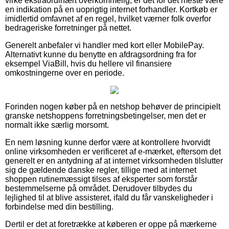
virke ekstraordinært overkommelig, er det for det meste være
en indikation på en uoprigtig internet forhandler. Kortkøb er
imidlertid omfavnet af en regel, hvilket værner folk overfor
bedrageriske forretninger på nettet.
Generelt anbefaler vi handler med kort eller MobilePay.
Alternativt kunne du benytte en afdragsordning fra for
eksempel ViaBill, hvis du hellere vil finansiere
omkostningerne over en periode.
Forinden nogen køber på en netshop behøver de principielt
granske netshoppens forretningsbetingelser, men det er
normalt ikke særlig morsomt.
En nem løsning kunne derfor være at kontrollere hvorvidt
online virksomheden er verificeret af e-mærket, eftersom det
generelt er en antydning af at internet virksomheden tilslutter
sig de gældende danske regler, tillige med at internet
shoppen rutinemæssigt tilses af eksperter som forstår
bestemmelserne på området. Derudover tilbydes du
lejlighed til at blive assisteret, ifald du får vanskeligheder i
forbindelse med din bestilling.
Dertil er det at foretrække at køberen er oppe på mærkerne