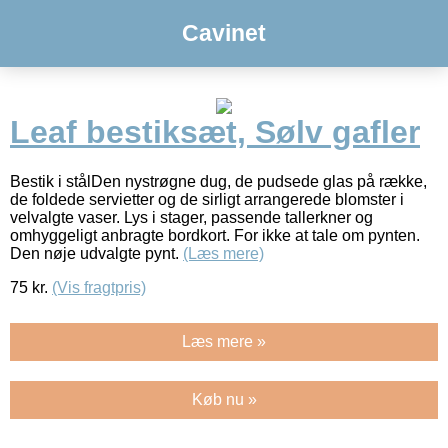
Cavinet
Leaf bestiksæt, Sølv gafler
Bestik i stålDen nystrøgne dug, de pudsede glas på række,
de foldede servietter og de sirligt arrangerede blomster i
velvalgte vaser. Lys i stager, passende tallerkner og
omhyggeligt anbragte bordkort. For ikke at tale om pynten.
Den nøje udvalgte pynt.
(Læs mere)
75
kr.
(Vis fragtpris)
Læs mere »
Køb nu »