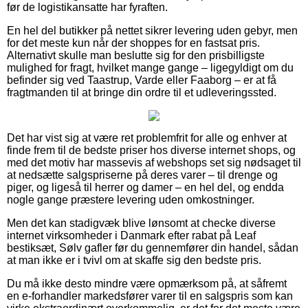
før de logistikansatte har fyraften.
En hel del butikker på nettet sikrer levering uden gebyr, men
for det meste kun når der shoppes for en fastsat pris.
Alternativt skulle man beslutte sig for den prisbilligste
mulighed for fragt, hvilket mange gange – ligegyldigt om du
befinder sig ved Taastrup, Varde eller Faaborg – er at få
fragtmanden til at bringe din ordre til et udleveringssted.
Det har vist sig at være ret problemfrit for alle og enhver at
finde frem til de bedste priser hos diverse internet shops, og
med det motiv har massevis af webshops set sig nødsaget til
at nedsætte salgspriserne på deres varer – til drenge og
piger, og ligeså til herrer og damer – en hel del, og endda
nogle gange præstere levering uden omkostninger.
Men det kan stadigvæk blive lønsomt at checke diverse
internet virksomheder i Danmark efter rabat på Leaf
bestiksæt, Sølv gafler før du gennemfører din handel, sådan
at man ikke er i tvivl om at skaffe sig den bedste pris.
Du må ikke desto mindre være opmærksom på, at såfremt
en e-forhandler markedsfører varer til en salgspris som kan