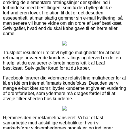
omkring de elementære retningslinjer der spiller ind i
forbindelse med bestillingen, som fx den byttepolitik e-
forhandleren lover. I relation til det er det desuden
essesentielt, at man stadig gemmer sin e-mail kvittering, så
man senere vil kunne vidne om sin ordre af Leaf bestiksæt,
Sølv gafler, hvad end du skal købe gave til en herre eller
dame.
Trustpilot resulterer i relativt nyttige muligheder for at bese
ret mange nuværende kunders ratings og derved er det en
hjælp, at du evaluerer e-forretningens kritik af Leaf
bestiksæt, Sølv gafler forud for at du køber.
Facebook forærer dig ydermere relativt fine muligheder for at
få en idé om internet firmaets kundefokus. Desuden ser vi
mange e-butikker som tilbyder kunderne at give en vurdering
af ordreforløbet, som ydermere må drages fordel af til at
afveje tilfredsheden hos kunderne.
Hjemmesiden er reklamefinansieret. Vi har et fast
samarbejde med adskillige webbutikker hvori vi
markedsfører virksomhedernes produkter, og indtjener