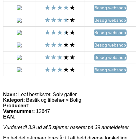
Besøg webshop
Besøg webshop
Besøg webshop
Besøg webshop
Besøg webshop
Besøg webshop
Navn:
Leaf bestiksæt, Sølv gafler
Kategori:
Bestik og tilbehør > Bolig
Producent:
Varenummer:
12647
EAN:
Vurderet til
3.9
ud af 5 stjerner baseret på
39
anmeldelser
En hel del e-firmaer foreslår til alt held diverse forskellige