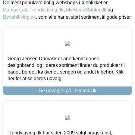
De mest populære bolig-webshops i øjeblikket er
Damask.dk
,
TrendyLiving.dk
,
MyHomeMøbler.dk
og
Bydahlliving.dk
, som alle har et stort sortiment til gode priser.
Georg Jensen Damask er anerkendt dansk
designbrand, og i deres sortiment finder du produkter til
badet, bordet, køkkenet, sengen og andet tilbehør. Klik
her for at se deres udvalg.
Se udvalget på Damask.dk
TrendyLiving.dk har siden 2009 solgt brugskunst,