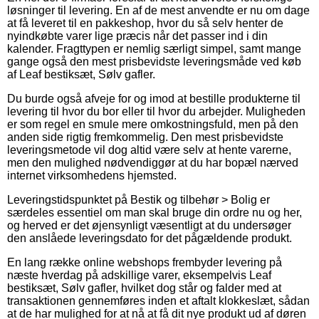
løsninger til levering. En af de mest anvendte er nu om dage
at få leveret til en pakkeshop, hvor du så selv henter de
nyindkøbte varer lige præcis når det passer ind i din
kalender. Fragttypen er nemlig særligt simpel, samt mange
gange også den mest prisbevidste leveringsmåde ved køb
af Leaf bestiksæt, Sølv gafler.
Du burde også afveje for og imod at bestille produkterne til
levering til hvor du bor eller til hvor du arbejder. Muligheden
er som regel en smule mere omkostningsfuld, men på den
anden side rigtig fremkommelig. Den mest prisbevidste
leveringsmetode vil dog altid være selv at hente varerne,
men den mulighed nødvendiggør at du har bopæl nærved
internet virksomhedens hjemsted.
Leveringstidspunktet på Bestik og tilbehør > Bolig er
særdeles essentiel om man skal bruge din ordre nu og her,
og herved er det øjensynligt væsentligt at du undersøger
den anslåede leveringsdato for det pågældende produkt.
En lang række online webshops frembyder levering på
næste hverdag på adskillige varer, eksempelvis Leaf
bestiksæt, Sølv gafler, hvilket dog står og falder med at
transaktionen gennemføres inden et aftalt klokkeslæt, sådan
at de har mulighed for at nå at få dit nye produkt ud af døren