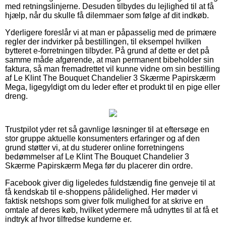
med retningslinjerne. Desuden tilbydes du lejlighed til at få
hjælp, når du skulle få dilemmaer som følge af dit indkøb.
Yderligere foreslår vi at man er påpasselig med de primære
regler der indvirker på bestillingen, til eksempel hvilken
bytteret e-forretningen tilbyder. På grund af dette er det på
samme måde afgørende, at man permanent bibeholder sin
faktura, så man fremadrettet vil kunne vidne om sin bestilling
af Le Klint The Bouquet Chandelier 3 Skærme Papirskærm
Mega, ligegyldigt om du leder efter et produkt til en pige eller
dreng.
Trustpilot yder ret så gavnlige løsninger til at eftersøge en
stor gruppe aktuelle konsumenters erfaringer og af den
grund støtter vi, at du studerer online forretningens
bedømmelser af Le Klint The Bouquet Chandelier 3
Skærme Papirskærm Mega før du placerer din ordre.
Facebook giver dig ligeledes fuldstændig fine genveje til at
få kendskab til e-shoppens pålidelighed. Her møder vi
faktisk netshops som giver folk mulighed for at skrive en
omtale af deres køb, hvilket ydermere må udnyttes til at få et
indtryk af hvor tilfredse kunderne er.