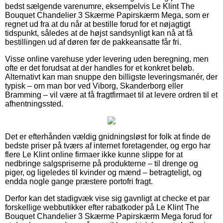
bedst sælgende varenumre, eksempelvis Le Klint The
Bouquet Chandelier 3 Skærme Papirskærm Mega, som er
regnet ud fra at du når at bestille forud for et nøjagtigt
tidspunkt, således at de højst sandsynligt kan nå at få
bestillingen ud af døren før de pakkeansatte får fri.
Visse online varehuse yder levering uden beregning, men
ofte er det forudsat at der handles for et konkret beløb.
Alternativt kan man snuppe den billigste leveringsmanér, der
typisk – om man bor ved Viborg, Skanderborg eller
Bramming – vil være at få fragtfirmaet til at levere ordren til et
afhentningssted.
Det er efterhånden vældig gnidningsløst for folk at finde de
bedste priser på tværs af internet foretagender, og ergo har
flere Le Klint online firmaer ikke kunne slippe for at
nedbringe salgspriserne på produkterne – til drenge og
piger, og ligeledes til kvinder og mænd – betragteligt, og
endda nogle gange præstere portofri fragt.
Derfor kan det stadigvæk vise sig gavnligt at checke et par
forskellige webbutikker efter rabatkoder på Le Klint The
Bouquet Chandelier 3 Skærme Papirskærm Mega forud for