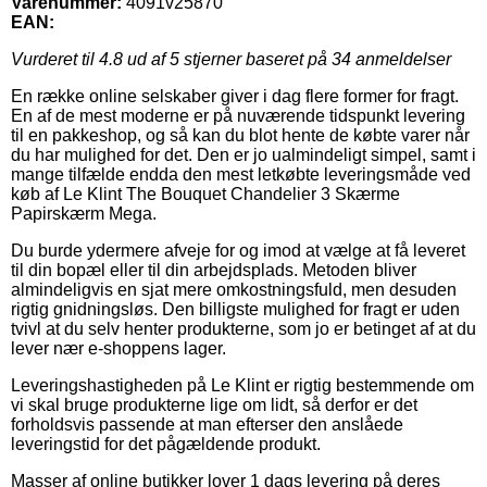
Varenummer:
4091v25870
EAN:
Vurderet til
4.8
ud af 5 stjerner baseret på
34
anmeldelser
En række online selskaber giver i dag flere former for fragt.
En af de mest moderne er på nuværende tidspunkt levering
til en pakkeshop, og så kan du blot hente de købte varer når
du har mulighed for det. Den er jo ualmindeligt simpel, samt i
mange tilfælde endda den mest letkøbte leveringsmåde ved
køb af Le Klint The Bouquet Chandelier 3 Skærme
Papirskærm Mega.
Du burde ydermere afveje for og imod at vælge at få leveret
til din bopæl eller til din arbejdsplads. Metoden bliver
almindeligvis en sjat mere omkostningsfuld, men desuden
rigtig gnidningsløs. Den billigste mulighed for fragt er uden
tvivl at du selv henter produkterne, som jo er betinget af at du
lever nær e-shoppens lager.
Leveringshastigheden på Le Klint er rigtig bestemmende om
vi skal bruge produkterne lige om lidt, så derfor er det
forholdsvis passende at man efterser den anslåede
leveringstid for det pågældende produkt.
Masser af online butikker lover 1 dags levering på deres