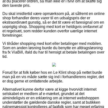
at du placerer ordren, så man ikke er i tvivl om at skaffe sig
den laveste pris.
Du skal imidlertid være opmærksom på, at såfremt en online
shop forhandler deres varer til en udsalgspris der er
ekstraordinært gunstig, så er det tit være et faresignal om en
uoprigtig shop. Shopping med kort er heldigvis omfavnet af
et regelsæt, som redder kunden overfor uærlige internet
forretninger.
Vi tilråder shopping med kort eller betalinger med mobilen.
Som en anden løsning burde du benytte en afdragsløsning
fra fx ViaBill, ifald du har til hensigt at betale betalingen over
tid.
Forud for at folk køber hos en Le Klint shop på nettet burde
man på en vis måde sætte sig ind i forhandlerens regler, det
er dog gerne et omfattende arbejde.
Alternativet kunne derfor være at kigge hvorvidt internet
selskabet er medlem af e-mærket, grundet at det
almindeligvis er en erklæring om at internet webshoppen
understøtter de gældende danske regler, samt at butikken
rutinemæssigt kontrolleres af fagfolk som har meget erfaring