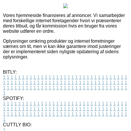
Vores hjemmeside finansieres af annoncer. Vi samarbejder
med forskellige internet foretagender hvori vi præsenterer
deres tilbud, og får kommission hvis en bruger fra vores
website udfører en ordre.
Oplysninger omkring produkter og internet forretninger
værnes om tit, men vi kan ikke garantere imod justeringer
der er implementeret siden nyligste opdatering af sidens
oplysninger.
BITLY:
1
1
1
1
1
1
1
1
1
1
1
1
1
1
1
1
1
1
1
1
1
1
1
1
1
1
1
1
1
1
1
1
1
1
1
1
1
1
1
1
1
1
1
1
1
1
1
1
1
1
1
1
1
1
1
1
1
1
1
1
1
1
1
1
1
1
1
1
1
1
1
1
1
1
1
1
1
1
1
1
1
1
1
1
1
1
1
1
1
1
1
1
1
1
1
1
1
1
1
1
SPOTIFY:
1
1
1
1
1
1
1
1
1
1
1
1
1
1
1
1
1
1
1
1
1
1
1
1
1
1
1
1
1
1
1
1
1
1
1
1
1
1
1
1
1
1
1
1
1
1
1
1
1
1
1
1
1
1
1
1
1
1
1
1
1
1
1
1
1
1
1
1
1
1
1
1
1
1
1
1
1
1
1
1
1
1
1
1
1
1
1
1
1
1
1
1
1
1
1
1
1
1
1
1
CUTTLY BIO:
1