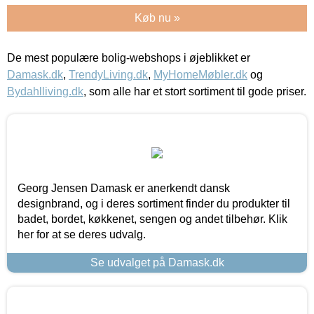
Køb nu »
De mest populære bolig-webshops i øjeblikket er
Damask.dk
,
TrendyLiving.dk
,
MyHomeMøbler.dk
og
Bydahlliving.dk
, som alle har et stort sortiment til gode priser.
Georg Jensen Damask er anerkendt dansk
designbrand, og i deres sortiment finder du produkter til
badet, bordet, køkkenet, sengen og andet tilbehør. Klik
her for at se deres udvalg.
Se udvalget på Damask.dk