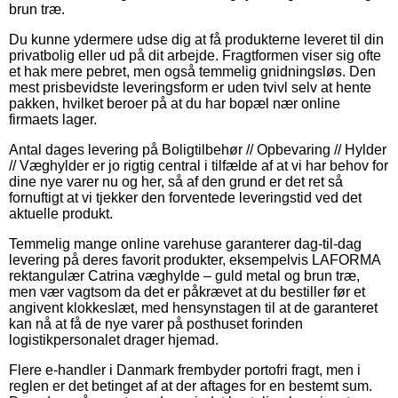
brun træ.
Du kunne ydermere udse dig at få produkterne leveret til din
privatbolig eller ud på dit arbejde. Fragtformen viser sig ofte
et hak mere pebret, men også temmelig gnidningsløs. Den
mest prisbevidste leveringsform er uden tvivl selv at hente
pakken, hvilket beroer på at du har bopæl nær online
firmaets lager.
Antal dages levering på Boligtilbehør // Opbevaring // Hylder
// Væghylder er jo rigtig central i tilfælde af at vi har behov for
dine nye varer nu og her, så af den grund er det ret så
fornuftigt at vi tjekker den forventede leveringstid ved det
aktuelle produkt.
Temmelig mange online varehuse garanterer dag-til-dag
levering på deres favorit produkter, eksempelvis LAFORMA
rektangulær Catrina væghylde – guld metal og brun træ,
men vær vagtsom da det er påkrævet at du bestiller før et
angivent klokkeslæt, med hensynstagen til at de garanteret
kan nå at få de nye varer på posthuset forinden
logistikpersonalet drager hjemad.
Flere e-handler i Danmark frembyder portofri fragt, men i
reglen er det betinget af at der aftages for en bestemt sum.