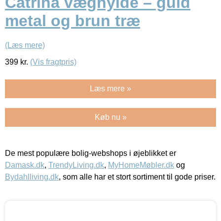
Catrina væghylde – guld
metal og brun træ
(Læs mere)
399
kr.
(Vis fragtpris)
Læs mere »
Køb nu »
De mest populære bolig-webshops i øjeblikket er
Damask.dk
,
TrendyLiving.dk
,
MyHomeMøbler.dk
og
Bydahlliving.dk
, som alle har et stort sortiment til gode priser.