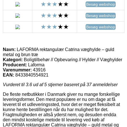
Besøg webshop
Besøg webshop
Besøg webshop
Navn:
LAFORMA rektangulær Catrina væghylde – guld
metal og brun træ
Kategori:
Boligtilbehør // Opbevaring // Hylder // Væghylder
Producent:
Laforma
Varenummer:
43916
EAN:
8433840554921
Vurderet til
3.6
ud af 5 stjerner baseret på
37
anmeldelser
De fleste netbutikker i Danmark giver nu mange forskellige
leveringsformer. Den mest populære er nu om dage at få
leveret til et udleveringssted, hvor det er meget fleksibelt at
kunne hente bestillingen når du har mulighed for det.
Fragtmuligheden er altså yderst nem, og desuden endda
den mindst kostelige metode til levering ved køb af
LAFORMA rektangulær Catrina væghylde – guld metal og