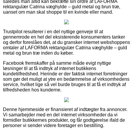
således man altid kan bekræfte sin ordre af LAFORMA
rektangulær Catrina væghylde – guld metal og brun træ,
uanset om man skal shoppe til en kvinde eller mand.
Trustpilot resulterer i en del nyttige genveje til at
gennemrode en hel del eksisterende konsumenters tanker
og derfor foreslåes det, at du gransker internet webshoppens
omtaler af LAFORMA rektangulær Catrina væghylde – guld
metal og brun træ inden du køber.
Facebook fremskaffer på samme måde evigt nyttige
løsninger til at få indtryk af internet butikkens
kundetilfredshed. Herinde er der faktisk internet forretninger
som gør det muligt at ytre en bedømmelse af virksomhedens
service, hvilket lige så vel burde bruges til at få et indtryk af
tilfredsheden hos kunderne.
Denne hjemmeside er finansieret af indtægter fra annoncer.
Vi samarbejder med en del internet virksomheder da vi
formidler butikkernes produkter, og får godtgørelse ifald de
personer vi sender videre foretager en bestilling.