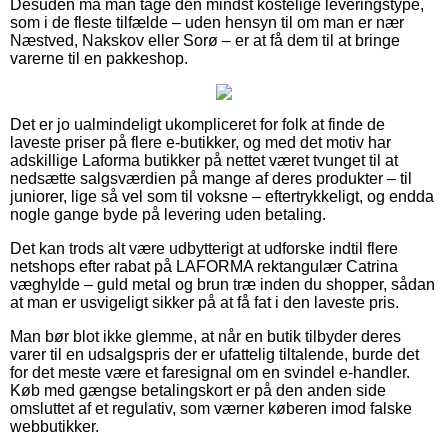
Desuden må man tage den mindst kostelige leveringstype,
som i de fleste tilfælde – uden hensyn til om man er nær
Næstved, Nakskov eller Sorø – er at få dem til at bringe
varerne til en pakkeshop.
Det er jo ualmindeligt ukompliceret for folk at finde de
laveste priser på flere e-butikker, og med det motiv har
adskillige Laforma butikker på nettet været tvunget til at
nedsætte salgsværdien på mange af deres produkter – til
juniorer, lige så vel som til voksne – eftertrykkeligt, og endda
nogle gange byde på levering uden betaling.
Det kan trods alt være udbytterigt at udforske indtil flere
netshops efter rabat på LAFORMA rektangulær Catrina
væghylde – guld metal og brun træ inden du shopper, sådan
at man er usvigeligt sikker på at få fat i den laveste pris.
Man bør blot ikke glemme, at når en butik tilbyder deres
varer til en udsalgspris der er ufattelig tiltalende, burde det
for det meste være et faresignal om en svindel e-handler.
Køb med gængse betalingskort er på den anden side
omsluttet af et regulativ, som værner køberen imod falske
webbutikker.