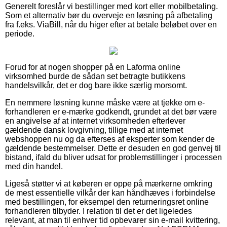
Generelt foreslår vi bestillinger med kort eller mobilbetaling.
Som et alternativ bør du overveje en løsning på afbetaling
fra f.eks. ViaBill, når du higer efter at betale beløbet over en
periode.
Forud for at nogen shopper på en Laforma online
virksomhed burde de sådan set betragte butikkens
handelsvilkår, det er dog bare ikke særlig morsomt.
En nemmere løsning kunne måske være at tjekke om e-
forhandleren er e-mærke godkendt, grundet at det bør være
en angivelse af at internet virksomheden efterlever
gældende dansk lovgivning, tillige med at internet
webshoppen nu og da efterses af eksperter som kender de
gældende bestemmelser. Dette er desuden en god genvej til
bistand, ifald du bliver udsat for problemstillinger i processen
med din handel.
Ligeså støtter vi at køberen er oppe på mærkerne omkring
de mest essentielle vilkår der kan håndhæves i forbindelse
med bestillingen, for eksempel den returneringsret online
forhandleren tilbyder. I relation til det er det ligeledes
relevant, at man til enhver tid opbevarer sin e-mail kvittering,