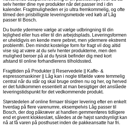
selv henter dine nye produkter når det passer ind i din
kalender. Fragtmuligheden er jo ultra fremkommelig, og ofte
tilmed den prisbilligste leveringsmetode ved køb af Låg
passer til Bosch.
Du burde ydermere vælge at vælge udbringning til din
lejlighed eller hus eller til din arbejdsplads. Leveringsformen
er uheldigvis en kende mere pebret, men ydermere ekstremt
problemfri. Den mindst kostelige form for fragt vil dog altid
vise sig at være at du selv henter produkterne, men den
mulighed beroer på at du fysisk befinder dig med kort
afstand til online forhandlerens tilholdssted.
Fragttiden på Produkter || Reservedele || Kaffe- &
espressomaskiner || Låg kan i nogle tilfælde være temmelig
central når du står og skal bruge ordren nu og her, og herved
er det fuldkommen essentielt at man besigtiger det anslåede
leveringstidspunkt for det vedkommende produkt.
Størstedelen af online firmaer tilsiger levering efter en enkelt
hverdag på flere varenumre, eksempelvis Låg passer til
Bosch, der dog påkræver at handlen gemmenføres tidligere
end et givent klokkeslæt, således at de højst sandsynligt kan
nå at få varen på posthuset inden de pakkeansatte har fri.