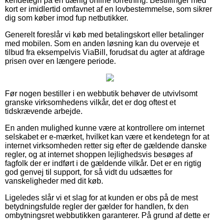
kendetegn på en uærlig online forretning. Bestillinger med
kort er imidlertid omfavnet af en lovbestemmelse, som sikrer
dig som køber imod fup netbutikker.
Generelt foreslår vi køb med betalingskort eller betalinger
med mobilen. Som en anden løsning kan du overveje et
tilbud fra eksempelvis ViaBill, forudsat du agter at afdrage
prisen over en længere periode.
Før nogen bestiller i en webbutik behøver de utvivlsomt
granske virksomhedens vilkår, det er dog oftest et
tidskrævende arbejde.
En anden mulighed kunne være at kontrollere om internet
selskabet er e-mærket, hvilket kan være et kendetegn for at
internet virksomheden retter sig efter de gældende danske
regler, og at internet shoppen lejlighedsvis besøges af
fagfolk der er indført i de gældende vilkår. Det er en rigtig
god genvej til support, for så vidt du udsættes for
vanskeligheder med dit køb.
Ligeledes slår vi et slag for at kunden er obs på de mest
betydningsfulde regler der gælder for handlen, fx den
ombytningsret webbutikken garanterer. På grund af dette er