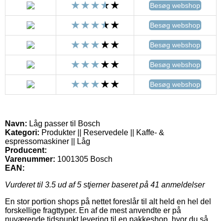
Besøg webshop
Besøg webshop
Besøg webshop
Besøg webshop
Besøg webshop
Navn:
Låg passer til Bosch
Kategori:
Produkter || Reservedele || Kaffe- &
espressomaskiner || Låg
Producent:
Varenummer:
1001305 Bosch
EAN:
Vurderet til
3.5
ud af 5 stjerner baseret på
41
anmeldelser
En stor portion shops på nettet foreslår til alt held en hel del
forskellige fragttyper. En af de mest anvendte er på
nuværende tidspunkt levering til en pakkeshop, hvor du så