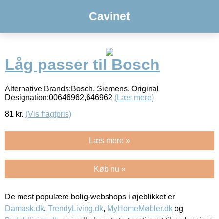
Cavinet
Låg passer til Bosch
Alternative Brands:Bosch, Siemens, Original
Designation:00646962,646962
(Læs mere)
81
kr.
(Vis fragtpris)
Læs mere »
Køb nu »
De mest populære bolig-webshops i øjeblikket er
Damask.dk
,
TrendyLiving.dk
,
MyHomeMøbler.dk
og