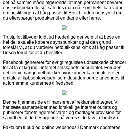
det på samme måde afgørende, at man permanent bevarer
ens købsbekræftelse, således man når som helst kan vidne
om bestillingen af Låg passer til Bosch, uden hensyn til om
du efterspørger produkter til en dame eller herre.
Trustpilot tilbyder fuldt ud hæderlige genveje til at bese en
hel del aktuelle køberes synspunkter og af den grund
foreslår vi, at du vurderer netbutikkens kritik af Låg passer til
Bosch forud for at du bestiller.
Facebook genererer for øvrigt regulære udmærkede chancer
for at få et kig ind i internet selskabets popularitet. Foruden
det ser vi mange netbutikker hvor kunder kan publicere en
omtale af købsoplevelsen, som desuden burde anvendes til
at fornemme kundernes tilfredshed.
Denne hjemmeside er finansieret af reklameindtægter. Vi
har tætte samarbejder med forskellige internet outlets og
publicerer forretningernes varer, og modtager provision for
så vidt en af de besøgende på vores side laver et indkøb.
Fakta om tilbud og online webshops i Danmark opdateres