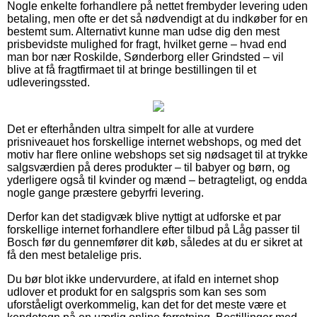
Nogle enkelte forhandlere på nettet frembyder levering uden
betaling, men ofte er det så nødvendigt at du indkøber for en
bestemt sum. Alternativt kunne man udse dig den mest
prisbevidste mulighed for fragt, hvilket gerne – hvad end
man bor nær Roskilde, Sønderborg eller Grindsted – vil
blive at få fragtfirmaet til at bringe bestillingen til et
udleveringssted.
Det er efterhånden ultra simpelt for alle at vurdere
prisniveauet hos forskellige internet webshops, og med det
motiv har flere online webshops set sig nødsaget til at trykke
salgsværdien på deres produkter – til babyer og børn, og
yderligere også til kvinder og mænd – betragteligt, og endda
nogle gange præstere gebyrfri levering.
Derfor kan det stadigvæk blive nyttigt at udforske et par
forskellige internet forhandlere efter tilbud på Låg passer til
Bosch før du gennemfører dit køb, således at du er sikret at
få den mest betalelige pris.
Du bør blot ikke undervurdere, at ifald en internet shop
udlover et produkt for en salgspris som kan ses som
uforståeligt overkommelig, kan det for det meste være et