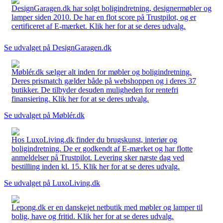
DesignGaragen.dk har solgt boligindretning, designermøbler og
lamper siden 2010. De har en flot score på Trustpilot, og er
certificeret af E-mærket. Klik her for at se deres udvalg.
Se udvalget på DesignGaragen.dk
Møblér.dk sælger alt inden for møbler og boligindretning.
Deres prismatch gælder både på webshoppen og i deres 37
butikker. De tilbyder desuden muligheden for rentefri
finansiering. Klik her for at se deres udvalg.
Se udvalget på Møblér.dk
Hos LuxoLiving.dk finder du brugskunst, interiør og
boligindretning. De er godkendt af E-mærket og har flotte
anmeldelser på Trustpilot. Levering sker næste dag ved
bestilling inden kl. 15. Klik her for at se deres udvalg.
Se udvalget på LuxoLiving.dk
Lepong.dk er en danskejet netbutik med møbler og lamper til
bolig, have og fritid. Klik her for at se deres udvalg.