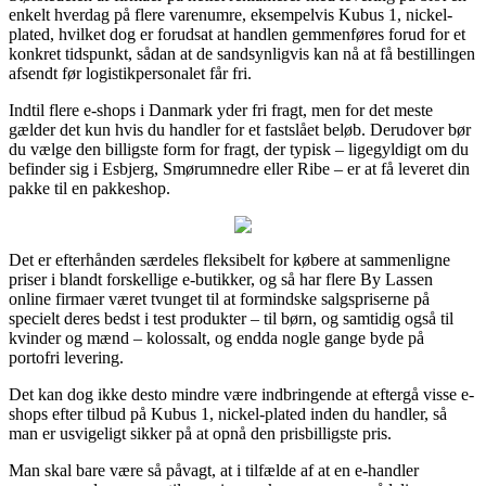
enkelt hverdag på flere varenumre, eksempelvis Kubus 1, nickel-
plated, hvilket dog er forudsat at handlen gemmenføres forud for et
konkret tidspunkt, sådan at de sandsynligvis kan nå at få bestillingen
afsendt før logistikpersonalet får fri.
Indtil flere e-shops i Danmark yder fri fragt, men for det meste
gælder det kun hvis du handler for et fastslået beløb. Derudover bør
du vælge den billigste form for fragt, der typisk – ligegyldigt om du
befinder sig i Esbjerg, Smørumnedre eller Ribe – er at få leveret din
pakke til en pakkeshop.
Det er efterhånden særdeles fleksibelt for købere at sammenligne
priser i blandt forskellige e-butikker, og så har flere By Lassen
online firmaer været tvunget til at formindske salgspriserne på
specielt deres bedst i test produkter – til børn, og samtidig også til
kvinder og mænd – kolossalt, og endda nogle gange byde på
portofri levering.
Det kan dog ikke desto mindre være indbringende at eftergå visse e-
shops efter tilbud på Kubus 1, nickel-plated inden du handler, så
man er usvigeligt sikker på at opnå den prisbilligste pris.
Man skal bare være så påvagt, at i tilfælde af at en e-handler