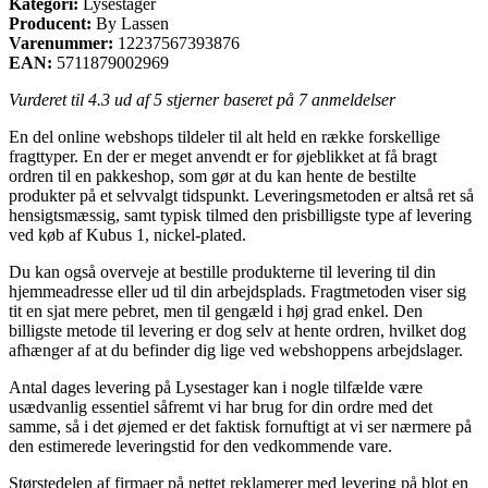
Kategori:
Lysestager
Producent:
By Lassen
Varenummer:
12237567393876
EAN:
5711879002969
Vurderet til
4.3
ud af 5 stjerner baseret på
7
anmeldelser
En del online webshops tildeler til alt held en række forskellige
fragttyper. En der er meget anvendt er for øjeblikket at få bragt
ordren til en pakkeshop, som gør at du kan hente de bestilte
produkter på et selvvalgt tidspunkt. Leveringsmetoden er altså ret så
hensigtsmæssig, samt typisk tilmed den prisbilligste type af levering
ved køb af Kubus 1, nickel-plated.
Du kan også overveje at bestille produkterne til levering til din
hjemmeadresse eller ud til din arbejdsplads. Fragtmetoden viser sig
tit en sjat mere pebret, men til gengæld i høj grad enkel. Den
billigste metode til levering er dog selv at hente ordren, hvilket dog
afhænger af at du befinder dig lige ved webshoppens arbejdslager.
Antal dages levering på Lysestager kan i nogle tilfælde være
usædvanlig essentiel såfremt vi har brug for din ordre med det
samme, så i det øjemed er det faktisk fornuftigt at vi ser nærmere på
den estimerede leveringstid for den vedkommende vare.
Størstedelen af firmaer på nettet reklamerer med levering på blot en