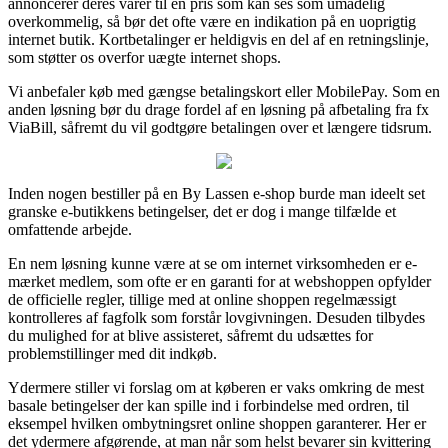
annoncerer deres varer til en pris som kan ses som umådelig
overkommelig, så bør det ofte være en indikation på en uoprigtig
internet butik. Kortbetalinger er heldigvis en del af en retningslinje,
som støtter os overfor uægte internet shops.
Vi anbefaler køb med gængse betalingskort eller MobilePay. Som en
anden løsning bør du drage fordel af en løsning på afbetaling fra fx
ViaBill, såfremt du vil godtgøre betalingen over et længere tidsrum.
Inden nogen bestiller på en By Lassen e-shop burde man ideelt set
granske e-butikkens betingelser, det er dog i mange tilfælde et
omfattende arbejde.
En nem løsning kunne være at se om internet virksomheden er e-
mærket medlem, som ofte er en garanti for at webshoppen opfylder
de officielle regler, tillige med at online shoppen regelmæssigt
kontrolleres af fagfolk som forstår lovgivningen. Desuden tilbydes
du mulighed for at blive assisteret, såfremt du udsættes for
problemstillinger med dit indkøb.
Ydermere stiller vi forslag om at køberen er vaks omkring de mest
basale betingelser der kan spille ind i forbindelse med ordren, til
eksempel hvilken ombytningsret online shoppen garanterer. Her er
det ydermere afgørende, at man når som helst bevarer sin kvittering