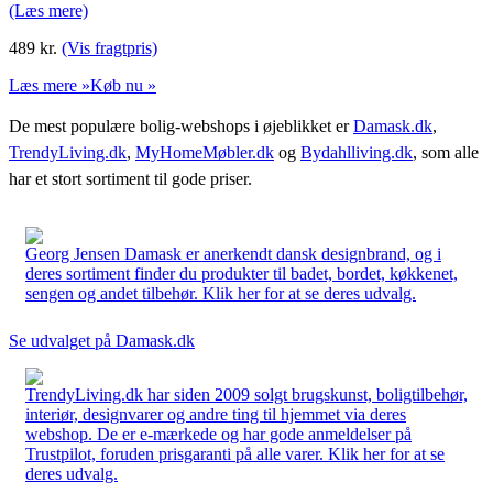
(Læs mere)
489
kr.
(Vis fragtpris)
Læs mere »
Køb nu »
De mest populære bolig-webshops i øjeblikket er
Damask.dk
,
TrendyLiving.dk
,
MyHomeMøbler.dk
og
Bydahlliving.dk
, som alle
har et stort sortiment til gode priser.
Georg Jensen Damask er anerkendt dansk designbrand, og i
deres sortiment finder du produkter til badet, bordet, køkkenet,
sengen og andet tilbehør. Klik her for at se deres udvalg.
Se udvalget på Damask.dk
TrendyLiving.dk har siden 2009 solgt brugskunst, boligtilbehør,
interiør, designvarer og andre ting til hjemmet via deres
webshop. De er e-mærkede og har gode anmeldelser på
Trustpilot, foruden prisgaranti på alle varer. Klik her for at se
deres udvalg.