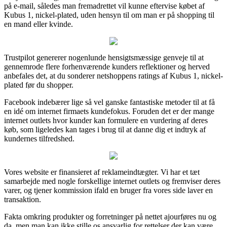
på e-mail, således man fremadrettet vil kunne eftervise købet af
Kubus 1, nickel-plated, uden hensyn til om man er på shopping til
en mand eller kvinde.
Trustpilot genererer nogenlunde hensigtsmæssige genveje til at
gennemrode flere forhenværende kunders reflektioner og herved
anbefales det, at du sonderer netshoppens ratings af Kubus 1, nickel-
plated før du shopper.
Facebook indebærer lige så vel ganske fantastiske metoder til at få
en idé om internet firmaets kundefokus. Foruden det er der mange
internet outlets hvor kunder kan formulere en vurdering af deres
køb, som ligeledes kan tages i brug til at danne dig et indtryk af
kundernes tilfredshed.
Vores website er finansieret af reklameindtægter. Vi har et tæt
samarbejde med nogle forskellige internet outlets og fremviser deres
varer, og tjener kommission ifald en bruger fra vores side laver en
transaktion.
Fakta omkring produkter og forretninger på nettet ajourføres nu og
da, men man kan ikke stille os ansvarlig for rettelser der kan være