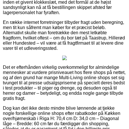
inden et givent klokkeslæt, med det formål at de højst
sandsynligt kan nå at få bestillingen skippet afsted før
lagerpersonalet har fyraften.
En række internet forretninger tilbyder fragt uden beregning,
men tit kun såfremt man køber for et præcist beløb.
Alternativt skulle man foretrække den mest letkøbte
fragtform, hvilket oftest – om du bor tæt på Taastrup, Hillerød
eller Hundested – vil være at få fragtfirmaet til at levere dine
varer til et udleveringssted.
Det er efterhånden virkelig overkommeligt for almindelige
mennesker at vurdere prisniveauet hos flere shops på nettet,
og af den grund har mange Multi-Living online shops set sig
tvunget til at presse udsalgspriserne på specielt deres bedst
i test produkter – til piger og drenge, og desuden også til
herrer og damer – betydeligt, og endda nogle gange tilbyde
gratis fragt.
Dog kan det ikke desto mindre blive lønnende at tjekke
nogle forskellige online shops efter rabatkoder på Køkken
over/hjørneskab i Riga H: 70,4 cm D: 34,0 cm – Diagonal
låge – Bredde: 60 cm før du færdiggør din shopping,
således at du er garanteret at få fat i den billigste pris.