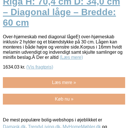
Riga H: 70,4 cm D: 34,0 cm
– Diagonal låge – Bredde:
60 cm
Over-hjørneskab med diagonal lågeEt over-hjørneskab
inklusiv 2 hylder og et blændstykke på 30 cm. Lågen kan
monteres i både højre og venstre side.Korpus i 16mm hvidt
melamin udvendigt og indvendigt samt skjulte samlinger og
minifix beslag.Â Der er altid
(Læs mere)
1634.03
kr.
(Vis fragtpris)
Læs mere »
Køb nu »
De mest populære bolig-webshops i øjeblikket er
Damask.dk
,
TrendyLiving.dk
,
MyHomeMøbler.dk
og