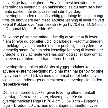
forskellige fragtmuligheder. En af de mest benyttede er
efterhånden levering til en pakkeshop, så du nemt selv kan
hente pakken når det passer ind i din hverdag.
Leveringsmetoden er altså vældig gnidningsløs, og i mange
tilfælde endvidere den mest letkøbte løsning til levering ved
køb af Køkken over/hjørneskab i Riga H: 70,4 cm D: 34,0 cm
– Diagonal låge – Bredde: 60 cm.
Du kunne på samme måde udse dig at vælge at få leveret
hjem til hvor du bor eller ud til dit arbejde. Fragtmuligheden
er beklageligvis en anelse mindre prisbillig, men ydermere
temmelig smart. Den mindst kostelige løsning til levering er
unægtelig selv at hente varerne, som dog stiller krav om at
du lever nær internet forhandlerens bopæl.
Leveringstidspunktet på Skabs skyggeprodukter kan vise sig
at være ekstremt betydningsfuld når man har behov for dine
nye varer om kort tid, så med det formål er det forholdsvis
vigtigt at vi undersøger den estimerede leveringstid på den
respektive vare.
De fleste internet butikker giver levering efter en enkelt
hverdag på en række varer, eksempelvis Køkken
over/hjørneskab i Riga H: 70,4 cm D: 34,0 cm – Diagonal
låge – Bredde: 60 cm, men det antager at handlen laves