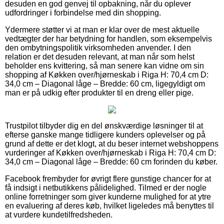
desuden en god genvej til opbakning, når du oplever
udfordringer i forbindelse med din shopping.
Ydermere støtter vi at man er klar over de mest aktuelle
vedtægter der har betydning for handlen, som eksempelvis
den ombytningspolitik virksomheden anvender. I den
relation er det desuden relevant, at man når som helst
beholder ens kvittering, så man senere kan vidne om sin
shopping af Køkken over/hjørneskab i Riga H: 70,4 cm D:
34,0 cm – Diagonal låge – Bredde: 60 cm, ligegyldigt om
man er på udkig efter produkter til en dreng eller pige.
Trustpilot tilbyder dig en del ønskværdige løsninger til at
efterse ganske mange tidligere kunders oplevelser og på
grund af dette er det klogt, at du beser internet webshoppens
vurderinger af Køkken over/hjørneskab i Riga H: 70,4 cm D:
34,0 cm – Diagonal låge – Bredde: 60 cm forinden du køber.
Facebook frembyder for øvrigt flere gunstige chancer for at
få indsigt i netbutikkens pålidelighed. Tilmed er der nogle
online forretninger som giver kunderne mulighed for at ytre
en evaluering af deres køb, hvilket ligeledes må benyttes til
at vurdere kundetilfredsheden.