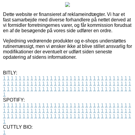
Dette website er finansieret af reklameindtægter. Vi har et
fast samarbejde med diverse forhandlere på nettet derved at
vi formidler forretningernes varer, og får kommission forudsat
en af de besøgende på vores side udfører en ordre.
Vejledning vedrørende produkter og e-shops understøttes
rutinemæssigt, men vi ønsker ikke at blive stillet ansvarlig for
modifikationer der eventuelt er udført siden seneste
opdatering af sidens informationer.
BITLY:
1
1
1
1
1
1
1
1
1
1
1
1
1
1
1
1
1
1
1
1
1
1
1
1
1
1
1
1
1
1
1
1
1
1
1
1
1
1
1
1
1
1
1
1
1
1
1
1
1
1
1
1
1
1
1
1
1
1
1
1
1
1
1
1
1
1
1
1
1
1
1
1
1
1
1
1
1
1
1
1
1
1
1
1
1
1
1
1
1
1
1
1
1
1
1
1
1
1
1
1
SPOTIFY:
1
1
1
1
1
1
1
1
1
1
1
1
1
1
1
1
1
1
1
1
1
1
1
1
1
1
1
1
1
1
1
1
1
1
1
1
1
1
1
1
1
1
1
1
1
1
1
1
1
1
1
1
1
1
1
1
1
1
1
1
1
1
1
1
1
1
1
1
1
1
1
1
1
1
1
1
1
1
1
1
1
1
1
1
1
1
1
1
1
1
1
1
1
1
1
1
1
1
1
1
CUTTLY BIO:
1