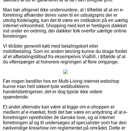
Man bør alligevel ikke undervurdere, at i tilfælde af at en e-
forretning afhænder deres varer til en udsalgspris der er
utrolig fordelagtig, kan det tit være en indikation på en uærlig
internet virksomhed. Shopping med kort er heldigvis dækket
ind under en ordning, der dækker folk overfor uærlige online
forretninger.
Vi tilråder generelt køb med betalingskort eller
mobilbetaling. Som en anden løsning kunne du drage fordel
af et afbetalingstilbud fra eksempelvis ViaBill, i tilfælde af at
du efterspørger at honorere regningen af flere omgange.
Før nogen bestiller hos en Multi-Living internet webshop
kunne man helt sikkert tyde webbutikkens
handelsbetingelser, det er dog typisk ikke videre
spændende.
Et andet alternativ kan være at kigge om e-shoppen er
medlem af e-mærket, fordi det bør være en antydning af at e-
forretningen opretholder de danske love, og at internet
forretningen af og til undersøges af specialister som har den
nødvendige knowhow om reglementet på området. Dette er