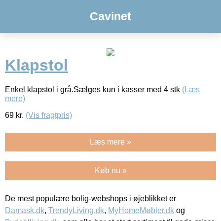
Cavinet
Klapstol
Enkel klapstol i grå.Sælges kun i kasser med 4 stk
(Læs
mere)
69
kr.
(Vis fragtpris)
Læs mere »
Køb nu »
De mest populære bolig-webshops i øjeblikket er
Damask.dk
,
TrendyLiving.dk
,
MyHomeMøbler.dk
og