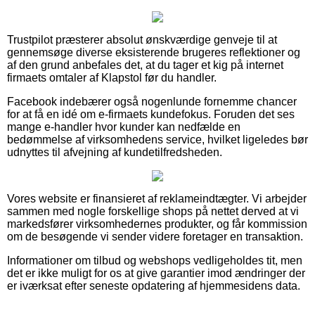
Trustpilot præsterer absolut ønskværdige genveje til at
gennemsøge diverse eksisterende brugeres reflektioner og
af den grund anbefales det, at du tager et kig på internet
firmaets omtaler af Klapstol før du handler.
Facebook indebærer også nogenlunde fornemme chancer
for at få en idé om e-firmaets kundefokus. Foruden det ses
mange e-handler hvor kunder kan nedfælde en
bedømmelse af virksomhedens service, hvilket ligeledes bør
udnyttes til afvejning af kundetilfredsheden.
Vores website er finansieret af reklameindtægter. Vi arbejder
sammen med nogle forskellige shops på nettet derved at vi
markedsfører virksomhedernes produkter, og får kommission
om de besøgende vi sender videre foretager en transaktion.
Informationer om tilbud og webshops vedligeholdes tit, men
det er ikke muligt for os at give garantier imod ændringer der
er iværksat efter seneste opdatering af hjemmesidens data.