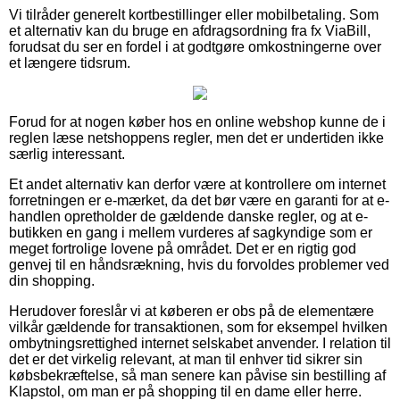
Vi tilråder generelt kortbestillinger eller mobilbetaling. Som
et alternativ kan du bruge en afdragsordning fra fx ViaBill,
forudsat du ser en fordel i at godtgøre omkostningerne over
et længere tidsrum.
Forud for at nogen køber hos en online webshop kunne de i
reglen læse netshoppens regler, men det er undertiden ikke
særlig interessant.
Et andet alternativ kan derfor være at kontrollere om internet
forretningen er e-mærket, da det bør være en garanti for at e-
handlen opretholder de gældende danske regler, og at e-
butikken en gang i mellem vurderes af sagkyndige som er
meget fortrolige lovene på området. Det er en rigtig god
genvej til en håndsrækning, hvis du forvoldes problemer ved
din shopping.
Herudover foreslår vi at køberen er obs på de elementære
vilkår gældende for transaktionen, som for eksempel hvilken
ombytningsrettighed internet selskabet anvender. I relation til
det er det virkelig relevant, at man til enhver tid sikrer sin
købsbekræftelse, så man senere kan påvise sin bestilling af
Klapstol, om man er på shopping til en dame eller herre.