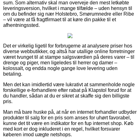
sum. Som alternativ skal man overveje den mest letkøbte
leveringsversion, hvilket i mange tilfælde – uden hensyn til
om du befinder sig nær Holstebro, Smørumnedre eller Ribe
– vil være at få fragtfirmaet til at køre din pakke til et
afhentningssted.
Det er virkelig ligetil for forbrugerne at analysere priser hos
diverse webbutikker, og altså har utallige online forretninger
været tvunget til at stampe salgsværdien på deres varer – til
drenge og piger, men ligeledes til herrer og damer –
kolossalt, og endda nogle gange love levering uden
betaling.
Men det kan imidlertid være lukrativt at sammenholde nogle
forskellige e-forhandlere efter rabat på Klapstol forud for at
du handler, sådan at du er sikret at skaffe sig den billigste
pris.
Man må bare huske på, at når en internet forhandler udbyder
produkter til salg for en pris som anses for uhørt favorabel,
kunne det tit være en indikator for en fup internet shop. Køb
med kort er dog inkluderet i en regel, hvilket forsvarer
køberen imod uægte netshops.