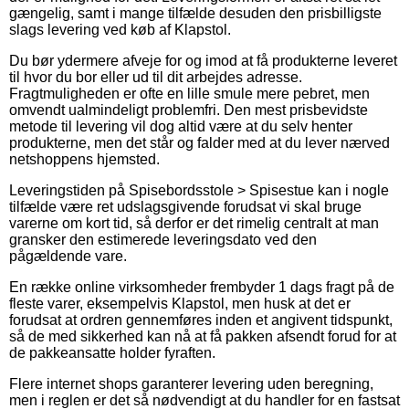
gængelig, samt i mange tilfælde desuden den prisbilligste
slags levering ved køb af Klapstol.
Du bør ydermere afveje for og imod at få produkterne leveret
til hvor du bor eller ud til dit arbejdes adresse.
Fragtmuligheden er ofte en lille smule mere pebret, men
omvendt ualmindeligt problemfri. Den mest prisbevidste
metode til levering vil dog altid være at du selv henter
produkterne, men det står og falder med at du lever nærved
netshoppens hjemsted.
Leveringstiden på Spisebordsstole > Spisestue kan i nogle
tilfælde være ret udslagsgivende forudsat vi skal bruge
varerne om kort tid, så derfor er det rimelig centralt at man
gransker den estimerede leveringsdato ved den
pågældende vare.
En række online virksomheder frembyder 1 dags fragt på de
fleste varer, eksempelvis Klapstol, men husk at det er
forudsat at ordren gennemføres inden et angivent tidspunkt,
så de med sikkerhed kan nå at få pakken afsendt forud for at
de pakkeansatte holder fyraften.
Flere internet shops garanterer levering uden beregning,
men i reglen er det så nødvendigt at du handler for en fastsat