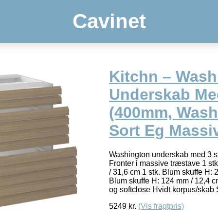
Cavinet
Kitchn – Wash
Underskab Med
(400mm, Wash
Sort Eg Massiv
Washington underskab med 3 sku
Fronter i massive træstave 1 st
/ 31,6 cm 1 stk. Blum skuffe H: 
Blum skuffe H: 124 mm / 12,4 cm
og softclose Hvidt korpus/skab
5249
kr.
(Vis fragtpris)