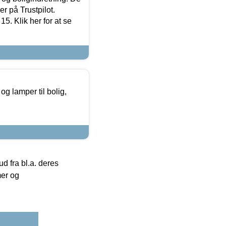
r på Trustpilot.
5. Klik her for at se
g lamper til bolig,
 fra bl.a. deres
mer og