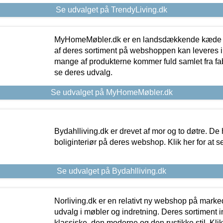
Se udvalget på TrendyLiving.dk
MyHomeMøbler.dk er en landsdækkende kæde m
af deres sortiment på webshoppen kan leveres i
mange af produkterne kommer fuld samlet fra fabr
se deres udvalg.
Se udvalget på MyHomeMøbler.dk
Bydahlliving.dk er drevet af mor og to døtre. De h
boliginteriør på deres webshop. Klik her for at s
Se udvalget på Bydahlliving.dk
Norliving.dk er en relativt ny webshop på markede
udvalg i møbler og indretning. Deres sortiment
klassiske, den moderne og den rustikke stil. Klik