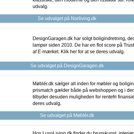
udvalg.
Se udvalget på Norliving.dk
DesignGaragen.dk har solgt boligindretning, d
lamper siden 2010. De har en flot score på Trustpi
af E-mærket. Klik her for at se deres udvalg.
Se udvalget på DesignGaragen.dk
Møblér.dk sælger alt inden for møbler og boligi
prismatch gælder både på webshoppen og i dere
tilbyder desuden muligheden for rentefri finansier
deres udvalg.
Se udvalget på Møblér.dk
Hos LuxoLiving.dk finder du brugskunst, interiør