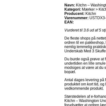
Navn:
Kitchn – Washingt
Kategori:
Mærker > Kitc
Producent:
Kitchn
Varenummer:
USTDX3-
EAN:
Vurderet til
3.6
ud af 5 st
De fleste shops på nettet
ordren til en pakkeshop,
nemlig temmelig praktisk
Underskab Med 3 Skuffer
Du burde også prøve at få
undertiden en lille smule
modsiges at være at du s
bopæl.
Antal dages levering på 
produktet om kort tid, og
vedkommende produkt.
Størstedelen af e-forhan
Kitchn – Washington Und
forudsætter at ordren læg