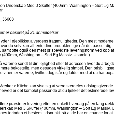
on Underskab Med 3 Skuffer (400mm, Washington – Sort Eg Ma
hn
_36603
jerner baseret på
21
anmeldelser
 yder i øjeblikket alverdens fragtmuligheder. Den mest moderne er
 hvor du selv kan afhente dine produkter lige når det passer dig
, samt ofte også den mest prisbevidste leveringsform ved køb a
 (400mm, Washington – Sort Eg Massiv, Usamlet).
 varerne sendt til din lejlighed eller til adressen hvor du arbejd
 mere bekostelig, men desuden virkelig simpel. Den prisbilligst
elv henter varerne, hvilket dog står og falder med at du har bo
Mærker > Kitchn kan vise sig at være særdeles udslagsgivende f
 herved er det komplet passende at du tjekker det estimerede le
dlere præsterer levering efter en enkelt hverdag på en lang ræk
erskab Med 3 Skuffer (400mm, Washington – Sort Eg Massiv, Us
ges forinden et bestemt tidspunkt, så at de har en chance for at n