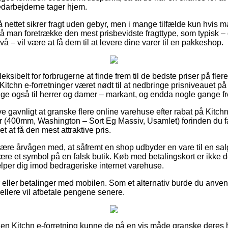
medarbejderne tager hjem.
 nettet sikrer fragt uden gebyr, men i mange tilfælde kun hvis m
 man foretrække den mest prisbevidste fragttype, som typisk – 
vå – vil være at få dem til at levere dine varer til en pakkeshop.
eksibelt for forbrugerne at finde frem til de bedste priser på flere
Kitchn e-forretninger været nødt til at nedbringe prisniveauet p
illige også til herrer og damer – markant, og endda nogle gange f
ve gavnligt at granske flere online varehuse efter rabat på Kitc
 (400mm, Washington – Sort Eg Massiv, Usamlet) forinden du f
t at få den mest attraktive pris.
re årvågen med, at såfremt en shop udbyder en vare til en salgs
 være et symbol på en falsk butik. Køb med betalingskort er ikke 
ælper dig imod bedrageriske internet varehuse.
ger eller betalinger med mobilen. Som et alternativ burde du anv
 hellere vil afbetale pengene senere.
 en Kitchn e-forretning kunne de på en vis måde granske deres h