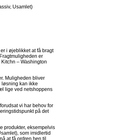
ssiv, Usamlet)
 i øjeblikket at få bragt
. Fragtmuligheden er
f Kitchn – Washington
er. Muligheden bliver
e løsning kan ikke
pæl lige ved netshoppens
orudsat vi har behov for
veringstidspunkt på det
ke produkter, eksempelvis
amlet), som imidlertid
å at få ordren hen til