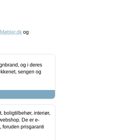
øbler.dk
og
nbrand, og i deres
køkkenet, sengen og
boligtilbehør, interiør,
 webshop. De er e-
 foruden prisgaranti