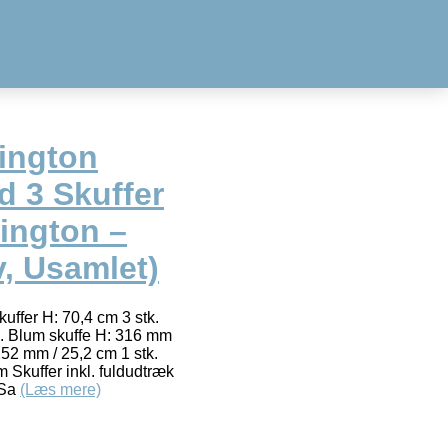
ington
 3 Skuffer
ington –
, Usamlet)
ffer H: 70,4 cm 3 stk.
k. Blum skuffe H: 316 mm
252 mm / 25,2 cm 1 stk.
 Skuffer inkl. fuldudtræk
 Sa
(Læs mere)