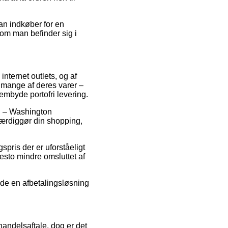
an indkøber for en
om man befinder sig i
 internet outlets, og af
å mange af deres varer –
rembyde portofri levering.
hn – Washington
ærdiggør din shopping,
pris der er uforståeligt
desto mindre omsluttet af
ende en afbetalingsløsning
andelsaftale, dog er det