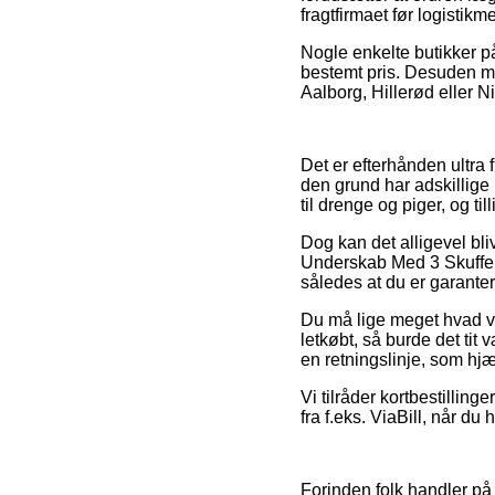
fragtfirmaet før logistik
Nogle enkelte butikker på
bestemt pris. Desuden må
Aalborg, Hillerød eller Ni
Det er efterhånden ultra fl
den grund har adskillige 
til drenge og piger, og t
Dog kan det alligevel bli
Underskab Med 3 Skuffer
således at du er garantere
Du må lige meget hvad væ
letkøbt, så burde det tit
en retningslinje, som hj
Vi tilråder kortbestillin
fra f.eks. ViaBill, når du
Forinden folk handler på