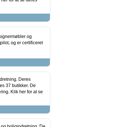
esignermøbler og
lot, og er certificeret
ndretning. Deres
s 37 butikker. De
ing. Klik her for at se
 og boligindretning. De