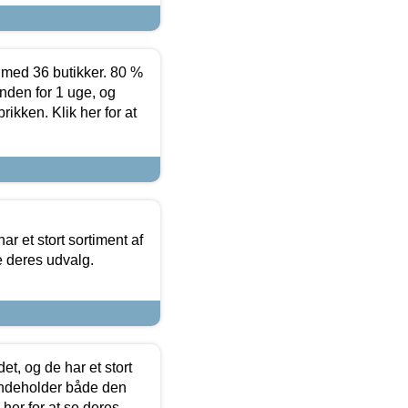
ed 36 butikker. 80 %
nden for 1 uge, og
ikken. Klik her for at
ar et stort sortiment af
e deres udvalg.
t, og de har et stort
 indeholder både den
 her for at se deres