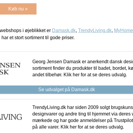
Køb nu »
webshops i øjeblikket er
Damask.dk
,
TrendyLiving.dk
,
MyHomeM
 har et stort sortiment til gode priser.
Georg Jensen Damask er anerkendt dansk desig
sortiment finder du produkter til badet, bordet, 
andet tilbehør. Klik her for at se deres udvalg.
Se udvalget på Damask.dk
TrendyLiving.dk har siden 2009 solgt brugskunst, 
designvarer og andre ting til hjemmet via deres
mærkede og har gode anmeldelser på Trustpilot,
på alle varer. Klik her for at se deres udvalg.