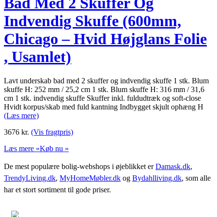
Bad Med 2 Skuffer Og
Indvendig Skuffe (600mm,
Chicago – Hvid Højglans Folie
, Usamlet)
Lavt underskab bad med 2 skuffer og indvendig skuffe 1 stk. Blum
skuffe H: 252 mm / 25,2 cm 1 stk. Blum skuffe H: 316 mm / 31,6
cm 1 stk. indvendig skuffe Skuffer inkl. fuldudtræk og soft-close
Hvidt korpus/skab med fuld kantning Indbygget skjult ophæng H
(Læs mere)
3676
kr.
(Vis fragtpris)
Læs mere »
Køb nu »
De mest populære bolig-webshops i øjeblikket er
Damask.dk
,
TrendyLiving.dk
,
MyHomeMøbler.dk
og
Bydahlliving.dk
, som alle
har et stort sortiment til gode priser.