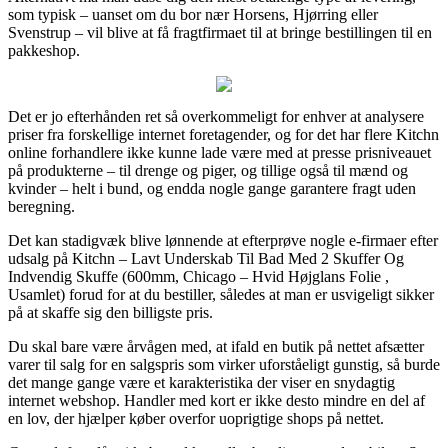
som typisk – uanset om du bor nær Horsens, Hjørring eller
Svenstrup – vil blive at få fragtfirmaet til at bringe bestillingen til en
pakkeshop.
Det er jo efterhånden ret så overkommeligt for enhver at analysere
priser fra forskellige internet foretagender, og for det har flere Kitchn
online forhandlere ikke kunne lade være med at presse prisniveauet
på produkterne – til drenge og piger, og tillige også til mænd og
kvinder – helt i bund, og endda nogle gange garantere fragt uden
beregning.
Det kan stadigvæk blive lønnende at efterprøve nogle e-firmaer efter
udsalg på Kitchn – Lavt Underskab Til Bad Med 2 Skuffer Og
Indvendig Skuffe (600mm, Chicago – Hvid Højglans Folie ,
Usamlet) forud for at du bestiller, således at man er usvigeligt sikker
på at skaffe sig den billigste pris.
Du skal bare være årvågen med, at ifald en butik på nettet afsætter
varer til salg for en salgspris som virker uforståeligt gunstig, så burde
det mange gange være et karakteristika der viser en snydagtig
internet webshop. Handler med kort er ikke desto mindre en del af
en lov, der hjælper køber overfor uoprigtige shops på nettet.