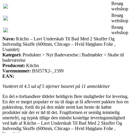
Besøg
webshop
Besøg
webshop
Besøg
webshop
Navn:
Kitchn – Lavt Underskab Til Bad Med 2 Skuffer Og
Indvendig Skuffe (600mm, Chicago – Hvid Højglans Folie ,
Usamlet)
Kategori:
Produkter > Nyt Badeværelse | Badmøbler > Skabe til
badeværelse
Producent:
Kitchn
Varenummer:
BSI57X2-_1599
EAN:
Vurderet til
4.5
ud af 5 stjerner baseret på
11
anmeldelser
En del e-forhandlere tildeler heldigvis flere muligheder for levering.
En der er meget populær er nu til dags at få afleveret pakken hos en
pakkeshop, fordi du på den måde nemt kan hente de købte
produkter når der er tid til det. Fragtformen er nemlig temmelig
smertefri, og typisk tillige den mindst kostelige leveringsmulighed
ved køb af Kitchn – Lavt Underskab Til Bad Med 2 Skuffer Og
Indvendig Skuffe (600mm, Chicago – Hvid Højglans Folie ,