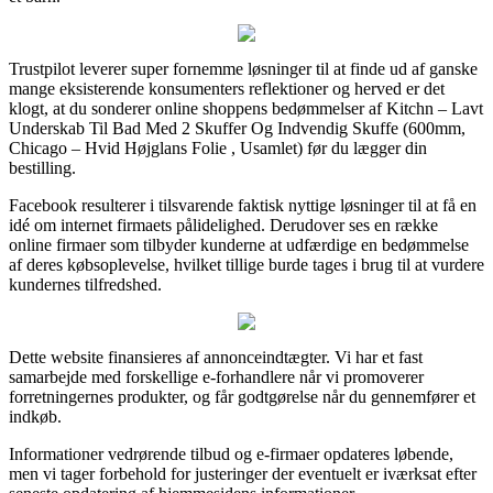
Trustpilot leverer super fornemme løsninger til at finde ud af ganske
mange eksisterende konsumenters reflektioner og herved er det
klogt, at du sonderer online shoppens bedømmelser af Kitchn – Lavt
Underskab Til Bad Med 2 Skuffer Og Indvendig Skuffe (600mm,
Chicago – Hvid Højglans Folie , Usamlet) før du lægger din
bestilling.
Facebook resulterer i tilsvarende faktisk nyttige løsninger til at få en
idé om internet firmaets pålidelighed. Derudover ses en række
online firmaer som tilbyder kunderne at udfærdige en bedømmelse
af deres købsoplevelse, hvilket tillige burde tages i brug til at vurdere
kundernes tilfredshed.
Dette website finansieres af annonceindtægter. Vi har et fast
samarbejde med forskellige e-forhandlere når vi promoverer
forretningernes produkter, og får godtgørelse når du gennemfører et
indkøb.
Informationer vedrørende tilbud og e-firmaer opdateres løbende,
men vi tager forbehold for justeringer der eventuelt er iværksat efter