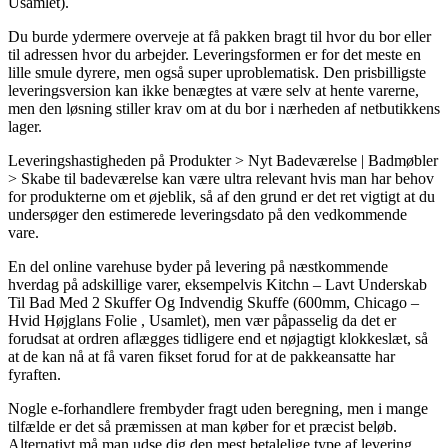
Usamlet).
Du burde ydermere overveje at få pakken bragt til hvor du bor eller
til adressen hvor du arbejder. Leveringsformen er for det meste en
lille smule dyrere, men også super uproblematisk. Den prisbilligste
leveringsversion kan ikke benægtes at være selv at hente varerne,
men den løsning stiller krav om at du bor i nærheden af netbutikkens
lager.
Leveringshastigheden på Produkter > Nyt Badeværelse | Badmøbler
> Skabe til badeværelse kan være ultra relevant hvis man har behov
for produkterne om et øjeblik, så af den grund er det ret vigtigt at du
undersøger den estimerede leveringsdato på den vedkommende
vare.
En del online varehuse byder på levering på næstkommende
hverdag på adskillige varer, eksempelvis Kitchn – Lavt Underskab
Til Bad Med 2 Skuffer Og Indvendig Skuffe (600mm, Chicago –
Hvid Højglans Folie , Usamlet), men vær påpasselig da det er
forudsat at ordren aflægges tidligere end et nøjagtigt klokkeslæt, så
at de kan nå at få varen fikset forud for at de pakkeansatte har
fyraften.
Nogle e-forhandlere frembyder fragt uden beregning, men i mange
tilfælde er det så præmissen at man køber for et præcist beløb.
Alternativt må man udse dig den mest betalelige type af levering,