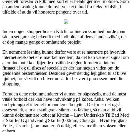
Generelt foreslår vi køb med kort eller betalinger med mobilen. Som
en anden løsning kunne du overveje et tilbud fra f.eks. ViaBill, i
tilfælde af at du vil honorere pengene over tid.
Inden nogen shopper hos en Kitchn online virksomhed burde man
sådan set gøre sig bekendt med indholdet af dens handelsvilkår, det
er dog mange gange et omfattende projekt.
En nemmere løsning kunne derfor være at se nærmere på hvorvidt
internet selskabet er e-mærket medlem, da det kan være et signal om
at online butikken føjer de opstillede regler, foruden at internet
firmaet af og til tilses af specialister der har megen viden om de
gældende bestemmelser. Desuden giver det dig lejlighed til at blive
hjulpet, for så vidt du bliver udsat for besvær i processen med din
shopping.
Foruden dette rekommanderer vi at man er påpasselig med de mest
vitale forhold der kan have indvirkning på købet, f.eks. hvilken
ombytningsret internet forhandleren benytter. Derfor er det også
essesentielt, at man stadigvæk sikrer ens faktura, så man altid vil
kunne dokumentere købet af Kitchn – Lavt Underskab Til Bad Med
2 Skuffer Og Indvendig Skuffe (600mm, Chicago – Hvid Højglans
Folie , Usamlet), om man er på udkig efter varer til en voksen eller
et barn.