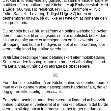
Det kan imidlertid vise sig gunstigt at sammenholde nogle e-
butikker efter rabatkoder på Kitchn – Højt Emhætteskab Med
1 Låge (600mm, Højrehængt, NYHED! Baltimore – Hvid
Folie, Samlet – Levering Tidligst I Uge 37) inden du
gennemfører dit køb, så du ikke er i tvivl om at indhente den
skarpeste pris.
Du bør blot huske på, at såfremt en online webshop tilbyder
deres produkter til en salgspris som er urealistisk beskeden,
så kan det ofte være et faresignal om en falsk webbutik.
Shopping med kort er heldigvis en del af en forordning, der
værner dig imod fup online varehuse.
Vi tilråder bestillinger med betalingskort eller mobilbetaling.
Som en anden løsning kunne du bruge et afbetalingstilbud
fra f.eks. ViaBill, når du vil afdrage beløbet senere.
Forinden folk bestiller på en Kitchn online virksomhed burde
man faktisk gennemlæse netshoppens handelsaftale, det er
dog gerne ikke særlig interessant.
En anden løsning kunne derfor være at finde ud af hvorvidt
online butikken er verificeret af e-mærket, eftersom det burde
være en sikring om at internet selskabet følger de danske