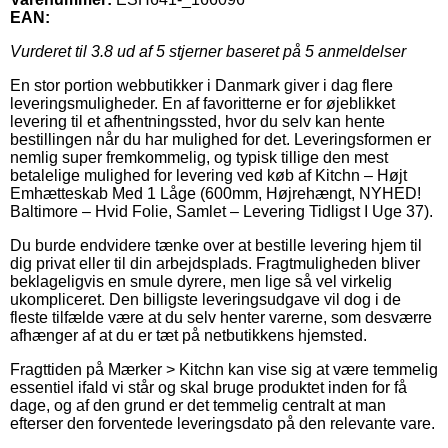
EAN:
Vurderet til
3.8
ud af 5 stjerner baseret på
5
anmeldelser
En stor portion webbutikker i Danmark giver i dag flere
leveringsmuligheder. En af favoritterne er for øjeblikket
levering til et afhentningssted, hvor du selv kan hente
bestillingen når du har mulighed for det. Leveringsformen er
nemlig super fremkommelig, og typisk tillige den mest
betalelige mulighed for levering ved køb af Kitchn – Højt
Emhætteskab Med 1 Låge (600mm, Højrehængt, NYHED!
Baltimore – Hvid Folie, Samlet – Levering Tidligst I Uge 37).
Du burde endvidere tænke over at bestille levering hjem til
dig privat eller til din arbejdsplads. Fragtmuligheden bliver
beklageligvis en smule dyrere, men lige så vel virkelig
ukompliceret. Den billigste leveringsudgave vil dog i de
fleste tilfælde være at du selv henter varerne, som desværre
afhænger af at du er tæt på netbutikkens hjemsted.
Fragttiden på Mærker > Kitchn kan vise sig at være temmelig
essentiel ifald vi står og skal bruge produktet inden for få
dage, og af den grund er det temmelig centralt at man
efterser den forventede leveringsdato på den relevante vare.