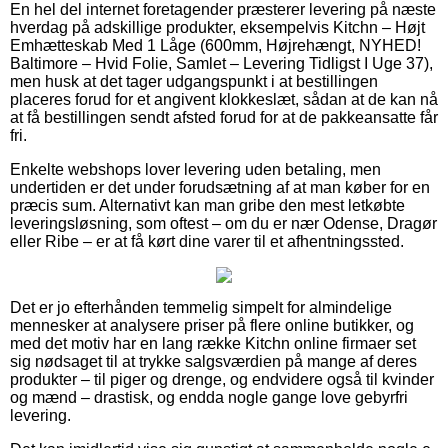
En hel del internet foretagender præsterer levering på næste
hverdag på adskillige produkter, eksempelvis Kitchn – Højt
Emhætteskab Med 1 Låge (600mm, Højrehængt, NYHED!
Baltimore – Hvid Folie, Samlet – Levering Tidligst I Uge 37),
men husk at det tager udgangspunkt i at bestillingen
placeres forud for et angivent klokkeslæt, sådan at de kan nå
at få bestillingen sendt afsted forud for at de pakkeansatte får
fri.
Enkelte webshops lover levering uden betaling, men
undertiden er det under forudsætning af at man køber for en
præcis sum. Alternativt kan man gribe den mest letkøbte
leveringsløsning, som oftest – om du er nær Odense, Dragør
eller Ribe – er at få kørt dine varer til et afhentningssted.
Det er jo efterhånden temmelig simpelt for almindelige
mennesker at analysere priser på flere online butikker, og
med det motiv har en lang række Kitchn online firmaer set
sig nødsaget til at trykke salgsværdien på mange af deres
produkter – til piger og drenge, og endvidere også til kvinder
og mænd – drastisk, og endda nogle gange love gebyrfri
levering.