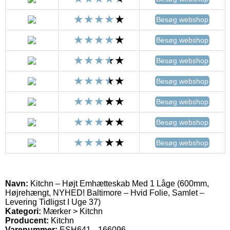
Besøg webshop
Besøg webshop
Besøg webshop
Besøg webshop
Besøg webshop
Besøg webshop
Besøg webshop
Navn:
Kitchn – Højt Emhætteskab Med 1 Låge (600mm,
Højrehængt, NYHED! Baltimore – Hvid Folie, Samlet –
Levering Tidligst I Uge 37)
Kategori:
Mærker > Kitchn
Producent:
Kitchn
Varenummer:
ESH641-_166096