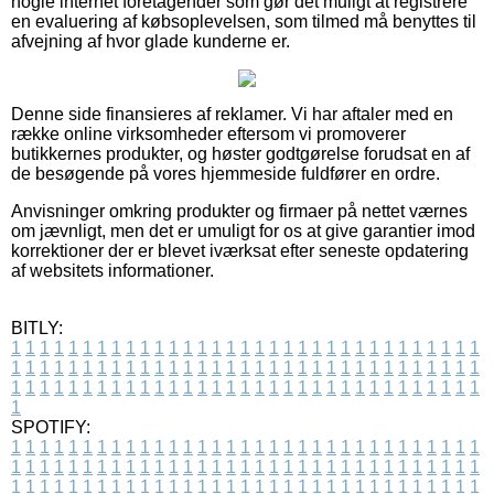
nogle internet foretagender som gør det muligt at registrere
en evaluering af købsoplevelsen, som tilmed må benyttes til
afvejning af hvor glade kunderne er.
Denne side finansieres af reklamer. Vi har aftaler med en
række online virksomheder eftersom vi promoverer
butikkernes produkter, og høster godtgørelse forudsat en af
de besøgende på vores hjemmeside fuldfører en ordre.
Anvisninger omkring produkter og firmaer på nettet værnes
om jævnligt, men det er umuligt for os at give garantier imod
korrektioner der er blevet iværksat efter seneste opdatering
af websitets informationer.
BITLY:
1
1
1
1
1
1
1
1
1
1
1
1
1
1
1
1
1
1
1
1
1
1
1
1
1
1
1
1
1
1
1
1
1
1
1
1
1
1
1
1
1
1
1
1
1
1
1
1
1
1
1
1
1
1
1
1
1
1
1
1
1
1
1
1
1
1
1
1
1
1
1
1
1
1
1
1
1
1
1
1
1
1
1
1
1
1
1
1
1
1
1
1
1
1
1
1
1
1
1
1
SPOTIFY:
1
1
1
1
1
1
1
1
1
1
1
1
1
1
1
1
1
1
1
1
1
1
1
1
1
1
1
1
1
1
1
1
1
1
1
1
1
1
1
1
1
1
1
1
1
1
1
1
1
1
1
1
1
1
1
1
1
1
1
1
1
1
1
1
1
1
1
1
1
1
1
1
1
1
1
1
1
1
1
1
1
1
1
1
1
1
1
1
1
1
1
1
1
1
1
1
1
1
1