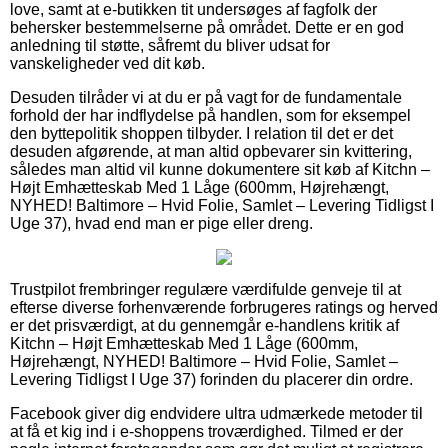
love, samt at e-butikken tit undersøges af fagfolk der
behersker bestemmelserne på området. Dette er en god
anledning til støtte, såfremt du bliver udsat for
vanskeligheder ved dit køb.
Desuden tilråder vi at du er på vagt for de fundamentale
forhold der har indflydelse på handlen, som for eksempel
den byttepolitik shoppen tilbyder. I relation til det er det
desuden afgørende, at man altid opbevarer sin kvittering,
således man altid vil kunne dokumentere sit køb af Kitchn –
Højt Emhætteskab Med 1 Låge (600mm, Højrehængt,
NYHED! Baltimore – Hvid Folie, Samlet – Levering Tidligst I
Uge 37), hvad end man er pige eller dreng.
Trustpilot frembringer regulære værdifulde genveje til at
efterse diverse forhenværende forbrugeres ratings og herved
er det prisværdigt, at du gennemgår e-handlens kritik af
Kitchn – Højt Emhætteskab Med 1 Låge (600mm,
Højrehængt, NYHED! Baltimore – Hvid Folie, Samlet –
Levering Tidligst I Uge 37) forinden du placerer din ordre.
Facebook giver dig endvidere ultra udmærkede metoder til
at få et kig ind i e-shoppens troværdighed. Tilmed er der