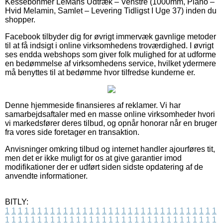
Kesseböhmer LeMans Udtræk – Venstre (1000mm, Plano –
Hvid Melamin, Samlet – Levering Tidligst I Uge 37) inden du
shopper.
Facebook tilbyder dig for øvrigt immervæk gavnlige metoder
til at få indsigt i online virksomhedens troværdighed. I øvrigt
ses endda webshops som giver folk mulighed for at udforme
en bedømmelse af virksomhedens service, hvilket ydermere
må benyttes til at bedømme hvor tilfredse kunderne er.
Denne hjemmeside finansieres af reklamer. Vi har
samarbejdsaftaler med en masse online virksomheder hvori
vi markedsfører deres tilbud, og opnår honorar når en bruger
fra vores side foretager en transaktion.
Anvisninger omkring tilbud og internet handler ajourføres tit,
men det er ikke muligt for os at give garantier imod
modifikationer der er udført siden sidste opdatering af de
anvendte informationer.
BITLY:
1
1
1
1
1
1
1
1
1
1
1
1
1
1
1
1
1
1
1
1
1
1
1
1
1
1
1
1
1
1
1
1
1
1
1
1
1
1
1
1
1
1
1
1
1
1
1
1
1
1
1
1
1
1
1
1
1
1
1
1
1
1
1
1
1
1