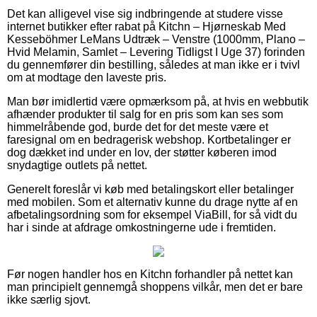
Det kan alligevel vise sig indbringende at studere visse
internet butikker efter rabat på Kitchn – Hjørneskab Med
Kesseböhmer LeMans Udtræk – Venstre (1000mm, Plano –
Hvid Melamin, Samlet – Levering Tidligst I Uge 37) forinden
du gennemfører din bestilling, således at man ikke er i tvivl
om at modtage den laveste pris.
Man bør imidlertid være opmærksom på, at hvis en webbutik
afhænder produkter til salg for en pris som kan ses som
himmelråbende god, burde det for det meste være et
faresignal om en bedragerisk webshop. Kortbetalinger er
dog dækket ind under en lov, der støtter køberen imod
snydagtige outlets på nettet.
Generelt foreslår vi køb med betalingskort eller betalinger
med mobilen. Som et alternativ kunne du drage nytte af en
afbetalingsordning som for eksempel ViaBill, for så vidt du
har i sinde at afdrage omkostningerne ude i fremtiden.
Før nogen handler hos en Kitchn forhandler på nettet kan
man principielt gennemgå shoppens vilkår, men det er bare
ikke særlig sjovt.