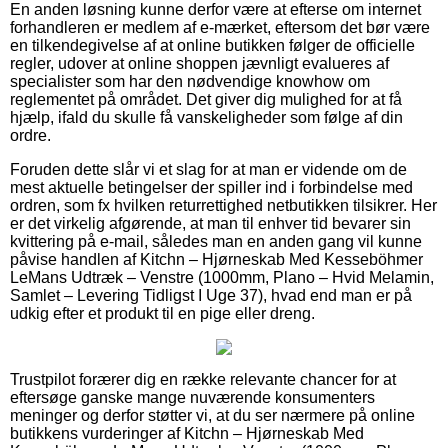
En anden løsning kunne derfor være at efterse om internet
forhandleren er medlem af e-mærket, eftersom det bør være
en tilkendegivelse af at online butikken følger de officielle
regler, udover at online shoppen jævnligt evalueres af
specialister som har den nødvendige knowhow om
reglementet på området. Det giver dig mulighed for at få
hjælp, ifald du skulle få vanskeligheder som følge af din
ordre.
Foruden dette slår vi et slag for at man er vidende om de
mest aktuelle betingelser der spiller ind i forbindelse med
ordren, som fx hvilken returrettighed netbutikken tilsikrer. Her
er det virkelig afgørende, at man til enhver tid bevarer sin
kvittering på e-mail, således man en anden gang vil kunne
påvise handlen af Kitchn – Hjørneskab Med Kesseböhmer
LeMans Udtræk – Venstre (1000mm, Plano – Hvid Melamin,
Samlet – Levering Tidligst I Uge 37), hvad end man er på
udkig efter et produkt til en pige eller dreng.
Trustpilot forærer dig en række relevante chancer for at
eftersøge ganske mange nuværende konsumenters
meninger og derfor støtter vi, at du ser nærmere på online
butikkens vurderinger af Kitchn – Hjørneskab Med