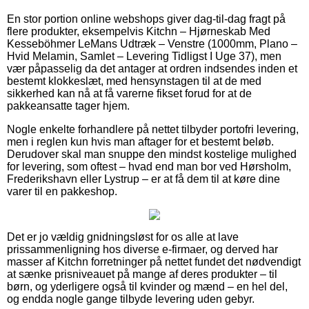
En stor portion online webshops giver dag-til-dag fragt på
flere produkter, eksempelvis Kitchn – Hjørneskab Med
Kesseböhmer LeMans Udtræk – Venstre (1000mm, Plano –
Hvid Melamin, Samlet – Levering Tidligst I Uge 37), men
vær påpasselig da det antager at ordren indsendes inden et
bestemt klokkeslæt, med hensynstagen til at de med
sikkerhed kan nå at få varerne fikset forud for at de
pakkeansatte tager hjem.
Nogle enkelte forhandlere på nettet tilbyder portofri levering,
men i reglen kun hvis man aftager for et bestemt beløb.
Derudover skal man snuppe den mindst kostelige mulighed
for levering, som oftest – hvad end man bor ved Hørsholm,
Frederikshavn eller Lystrup – er at få dem til at køre dine
varer til en pakkeshop.
Det er jo vældig gnidningsløst for os alle at lave
prissammenligning hos diverse e-firmaer, og derved har
masser af Kitchn forretninger på nettet fundet det nødvendigt
at sænke prisniveauet på mange af deres produkter – til
børn, og yderligere også til kvinder og mænd – en hel del,
og endda nogle gange tilbyde levering uden gebyr.