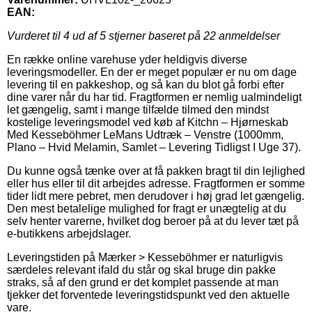
EAN:
Vurderet til
4
ud af 5 stjerner baseret på
22
anmeldelser
En række online varehuse yder heldigvis diverse
leveringsmodeller. En der er meget populær er nu om dage
levering til en pakkeshop, og så kan du blot gå forbi efter
dine varer når du har tid. Fragtformen er nemlig ualmindeligt
let gængelig, samt i mange tilfælde tilmed den mindst
kostelige leveringsmodel ved køb af Kitchn – Hjørneskab
Med Kesseböhmer LeMans Udtræk – Venstre (1000mm,
Plano – Hvid Melamin, Samlet – Levering Tidligst I Uge 37).
Du kunne også tænke over at få pakken bragt til din lejlighed
eller hus eller til dit arbejdes adresse. Fragtformen er somme
tider lidt mere pebret, men derudover i høj grad let gængelig.
Den mest betalelige mulighed for fragt er unægtelig at du
selv henter varerne, hvilket dog beroer på at du lever tæt på
e-butikkens arbejdslager.
Leveringstiden på Mærker > Kesseböhmer er naturligvis
særdeles relevant ifald du står og skal bruge din pakke
straks, så af den grund er det komplet passende at man
tjekker det forventede leveringstidspunkt ved den aktuelle
vare.