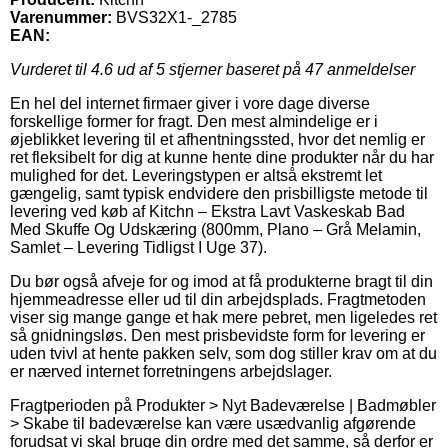
Varenummer:
BVS32X1-_2785
EAN:
Vurderet til
4.6
ud af 5 stjerner baseret på
47
anmeldelser
En hel del internet firmaer giver i vore dage diverse
forskellige former for fragt. Den mest almindelige er i
øjeblikket levering til et afhentningssted, hvor det nemlig er
ret fleksibelt for dig at kunne hente dine produkter når du har
mulighed for det. Leveringstypen er altså ekstremt let
gængelig, samt typisk endvidere den prisbilligste metode til
levering ved køb af Kitchn – Ekstra Lavt Vaskeskab Bad
Med Skuffe Og Udskæring (800mm, Plano – Grå Melamin,
Samlet – Levering Tidligst I Uge 37).
Du bør også afveje for og imod at få produkterne bragt til din
hjemmeadresse eller ud til din arbejdsplads. Fragtmetoden
viser sig mange gange et hak mere pebret, men ligeledes ret
så gnidningsløs. Den mest prisbevidste form for levering er
uden tvivl at hente pakken selv, som dog stiller krav om at du
er nærved internet forretningens arbejdslager.
Fragtperioden på Produkter > Nyt Badeværelse | Badmøbler
> Skabe til badeværelse kan være usædvanlig afgørende
forudsat vi skal bruge din ordre med det samme, så derfor er