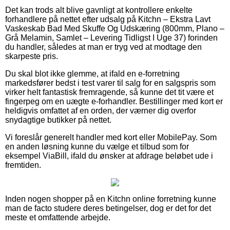
Det kan trods alt blive gavnligt at kontrollere enkelte
forhandlere på nettet efter udsalg på Kitchn – Ekstra Lavt
Vaskeskab Bad Med Skuffe Og Udskæring (800mm, Plano –
Grå Melamin, Samlet – Levering Tidligst I Uge 37) forinden
du handler, således at man er tryg ved at modtage den
skarpeste pris.
Du skal blot ikke glemme, at ifald en e-forretning
markedsfører bedst i test varer til salg for en salgspris som
virker helt fantastisk fremragende, så kunne det tit være et
fingerpeg om en uægte e-forhandler. Bestillinger med kort er
heldigvis omfattet af en orden, der værner dig overfor
snydagtige butikker på nettet.
Vi foreslår generelt handler med kort eller MobilePay. Som
en anden løsning kunne du vælge et tilbud som for
eksempel ViaBill, ifald du ønsker at afdrage beløbet ude i
fremtiden.
Inden nogen shopper på en Kitchn online forretning kunne
man de facto studere deres betingelser, dog er det for det
meste et omfattende arbejde.