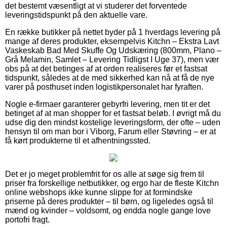
det bestemt væsentligt at vi studerer det forventede
leveringstidspunkt på den aktuelle vare.
En række butikker på nettet byder på 1 hverdags levering på
mange af deres produkter, eksempelvis Kitchn – Ekstra Lavt
Vaskeskab Bad Med Skuffe Og Udskæring (800mm, Plano –
Grå Melamin, Samlet – Levering Tidligst I Uge 37), men vær
obs på at det betinges af at orden realiseres før et fastsat
tidspunkt, således at de med sikkerhed kan nå at få de nye
varer på posthuset inden logistikpersonalet har fyraften.
Nogle e-firmaer garanterer gebyrfri levering, men tit er det
betinget af at man shopper for et fastsat beløb. I øvrigt må du
udse dig den mindst kostelige leveringsform, der ofte – uden
hensyn til om man bor i Viborg, Farum eller Støvring – er at
få kørt produkterne til et afhentningssted.
Det er jo meget problemfrit for os alle at søge sig frem til
priser fra forskellige netbutikker, og ergo har de fleste Kitchn
online webshops ikke kunne slippe for at formindske
priserne på deres produkter – til børn, og ligeledes også til
mænd og kvinder – voldsomt, og endda nogle gange love
portofri fragt.