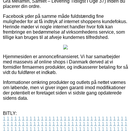
Grå Melamin, Samlet – Levering Tidligst I Uge 37) inden du
placerer din ordre.
Facebook yder på samme måde fuldstændig fine
muligheder for at få indtryk af internet shoppens kundefokus.
Herinde møder vi nogle internet handler hvor folk kan
frembringe en bedømmelse af virksomhedens service, som
tillige kan bruges til at afveje kundernes tilfredshed.
Hjemmesiden er annoncefinansieret. Vi har samarbejder
med massevis af online shops i Danmark derved at vi
formidler firmaernes produkter, og indkasserer betaling for så
vidt du fuldfører et indkøb.
Informationer omkring produkter og outlets på nettet værnes
om løbende, men vi giver ingen garanti imod modifikationer
der potentielt er foretaget siden vi sidste gang opdaterede
sidens data.
BITLY:
1
1
1
1
1
1
1
1
1
1
1
1
1
1
1
1
1
1
1
1
1
1
1
1
1
1
1
1
1
1
1
1
1
1
1
1
1
1
1
1
1
1
1
1
1
1
1
1
1
1
1
1
1
1
1
1
1
1
1
1
1
1
1
1
1
1
1
1
1
1
1
1
1
1
1
1
1
1
1
1
1
1
1
1
1
1
1
1
1
1
1
1
1
1
1
1
1
1
1