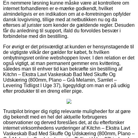
En nemmere løsning kunne måske være at kontrollere om
internet forhandleren er e-mærke godkendt, hvilket
almindeligvis er en indikation om at e-forretningen opfylder
dansk lovgivning, tillige med at netbutikken nu og da
efterses af jurister som kender de gældende regler. Desuden
får du anledning til support, ifald du forvoldes besvær i
forbindelse med din bestilling.
For øvrigt er det prisværdigt at kunden er hensynstagende til
de vigtigste vilkår der gælder for købet, fx hvilken
ombytningsret online webshoppen lover. I den relation er det
også vigtigt, at man permanent gemmer ens kvittering,
således man til enhver tid kan bekræfte sin bestilling af
Kitchn – Ekstra Lavt Vaskeskab Bad Med Skuffe Og
Udskæring (800mm, Plano – Grå Melamin, Samlet –
Levering Tidligst I Uge 37), ligegyldigt om man er på udkig
efter produkter til en dreng eller pige.
Trustpilot bringer dig rigtig relevante muligheder for at gøre
dig bekendt med en hel del aktuelle forbrugeres
observationer og derved foreslåes det, at du efterforsker
internet virksomhedens vurderinger af Kitchn – Ekstra Lavt
Vaskeskab Bad Med Skuffe Og Udskæring (800mm, Plano –