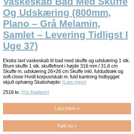
Vaskeskab Bad Med Skuffe
Og Udskæring (800mm,
Plano – Grå Melamin,
Samlet – Levering Tidligst I
Uge 37)
Ekstra lavt vaskeskab til bad med skuffe og udskæring 1 stk.
Blum skuffe 1 stk. skuffefront i højde 316 mm / 31,6 cm
Skuffe m. udskæring 26×26 cm Skuffe inkl. fuldudtræk og
soft-close Hvidt korpus/skab m. fuld kantning Indbygget
skjult ophæng Skabshøjde:
(Læs mere)
2516
kr.
(Vis fragtpris)
Læs mere »
Køb nu »