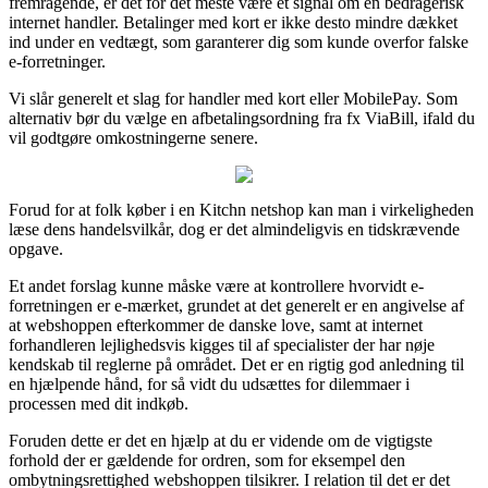
fremragende, er det for det meste være et signal om en bedragerisk
internet handler. Betalinger med kort er ikke desto mindre dækket
ind under en vedtægt, som garanterer dig som kunde overfor falske
e-forretninger.
Vi slår generelt et slag for handler med kort eller MobilePay. Som
alternativ bør du vælge en afbetalingsordning fra fx ViaBill, ifald du
vil godtgøre omkostningerne senere.
Forud for at folk køber i en Kitchn netshop kan man i virkeligheden
læse dens handelsvilkår, dog er det almindeligvis en tidskrævende
opgave.
Et andet forslag kunne måske være at kontrollere hvorvidt e-
forretningen er e-mærket, grundet at det generelt er en angivelse af
at webshoppen efterkommer de danske love, samt at internet
forhandleren lejlighedsvis kigges til af specialister der har nøje
kendskab til reglerne på området. Det er en rigtig god anledning til
en hjælpende hånd, for så vidt du udsættes for dilemmaer i
processen med dit indkøb.
Foruden dette er det en hjælp at du er vidende om de vigtigste
forhold der er gældende for ordren, som for eksempel den
ombytningsrettighed webshoppen tilsikrer. I relation til det er det