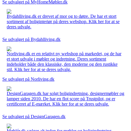
Se udvalget på MyHomeMøbler.dk
Bydahlliving.dk er drevet af mor og to døtre. De har et stort
sortiment af boliginteriør på deres webshop. Klik her for at se
deres udvalg.
Se udvalget på Bydahlliving.dk
Norliving.dk er en relativt ny webshop på markedet, og de har
et stort udvalg i møbler og indretning. Deres sortiment
indeholder både den klassiske, den moderne og den rustikke
stil. Klik her for at se deres udvalg.
Se udvalget på Norliving.dk
DesignGaragen.dk har solgt boligindretning, designermøbler og
lamper siden 2010. De har en flot score på Trustpilot, og er
certificeret af E-mærket. Klik her for at se deres udvalg.
Se udvalget på DesignGaragen.dk
Møblér.dk sælger alt inden for møbler og boligindretning.