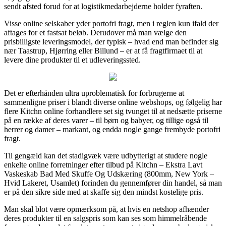
sendt afsted forud for at logistikmedarbejderne holder fyraften.
Visse online selskaber yder portofri fragt, men i reglen kun ifald der
aftages for et fastsat beløb. Derudover må man vælge den
prisbilligste leveringsmodel, der typisk – hvad end man befinder sig
nær Taastrup, Hjørring eller Billund – er at få fragtfirmaet til at
levere dine produkter til et udleveringssted.
Det er efterhånden ultra uproblematisk for forbrugerne at
sammenligne priser i blandt diverse online webshops, og følgelig har
flere Kitchn online forhandlere set sig tvunget til at nedsætte priserne
på en række af deres varer – til børn og babyer, og tillige også til
herrer og damer – markant, og endda nogle gange frembyde portofri
fragt.
Til gengæld kan det stadigvæk være udbytterigt at studere nogle
enkelte online forretninger efter tilbud på Kitchn – Ekstra Lavt
Vaskeskab Bad Med Skuffe Og Udskæring (800mm, New York –
Hvid Lakeret, Usamlet) forinden du gennemfører din handel, så man
er på den sikre side med at skaffe sig den mindst kostelige pris.
Man skal blot være opmærksom på, at hvis en netshop afhænder
deres produkter til en salgspris som kan ses som himmelråbende