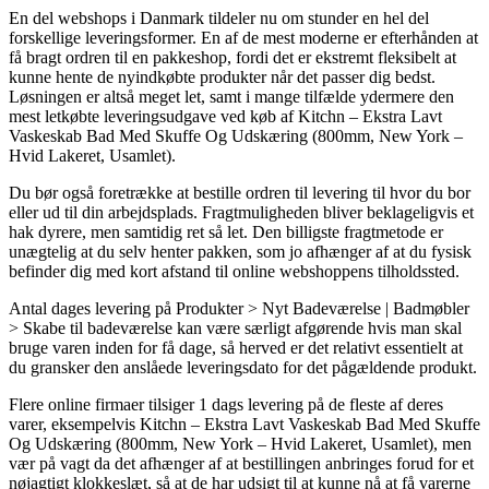
En del webshops i Danmark tildeler nu om stunder en hel del
forskellige leveringsformer. En af de mest moderne er efterhånden at
få bragt ordren til en pakkeshop, fordi det er ekstremt fleksibelt at
kunne hente de nyindkøbte produkter når det passer dig bedst.
Løsningen er altså meget let, samt i mange tilfælde ydermere den
mest letkøbte leveringsudgave ved køb af Kitchn – Ekstra Lavt
Vaskeskab Bad Med Skuffe Og Udskæring (800mm, New York –
Hvid Lakeret, Usamlet).
Du bør også foretrække at bestille ordren til levering til hvor du bor
eller ud til din arbejdsplads. Fragtmuligheden bliver beklageligvis et
hak dyrere, men samtidig ret så let. Den billigste fragtmetode er
unægtelig at du selv henter pakken, som jo afhænger af at du fysisk
befinder dig med kort afstand til online webshoppens tilholdssted.
Antal dages levering på Produkter > Nyt Badeværelse | Badmøbler
> Skabe til badeværelse kan være særligt afgørende hvis man skal
bruge varen inden for få dage, så herved er det relativt essentielt at
du gransker den anslåede leveringsdato for det pågældende produkt.
Flere online firmaer tilsiger 1 dags levering på de fleste af deres
varer, eksempelvis Kitchn – Ekstra Lavt Vaskeskab Bad Med Skuffe
Og Udskæring (800mm, New York – Hvid Lakeret, Usamlet), men
vær på vagt da det afhænger af at bestillingen anbringes forud for et
nøjagtigt klokkeslæt, så at de har udsigt til at kunne nå at få varerne