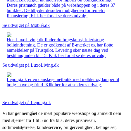
Deres prismatch gælder både på webshoppen og i deres 37
butikker. De tilbyder desuden muligheden for rentefri
finansiering. Klik her for at se deres udvalg.
Se udvalget på Møblér.dk
Hos LuxoLiving.dk finder du brugskunst, interiør og
boligindretning. De er godkendt af E-mærket og har flotte
anmeldelser på Trustpilot. Levering sker næste dag ved
bestilling inden kl. 15. Klik her for at se deres udvalg.
Se udvalget på LuxoLiving.dk
Lepong.dk er en danskejet netbutik med møbler og lamper til
bolig, have og fritid. Klik her for at se deres udvalg.
Se udvalget på Lepong.dk
Vi har gennemgået de mest populære webshops og anmeldt dem
med stjerner fra 1 til 5 ud fra bl.a. deres prisniveau,
sortimentstørrelse, kundeservice, brugervenlighed, betingelser,