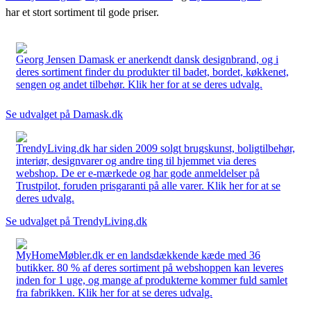
har et stort sortiment til gode priser.
Georg Jensen Damask er anerkendt dansk designbrand, og i
deres sortiment finder du produkter til badet, bordet, køkkenet,
sengen og andet tilbehør. Klik her for at se deres udvalg.
Se udvalget på Damask.dk
TrendyLiving.dk har siden 2009 solgt brugskunst, boligtilbehør,
interiør, designvarer og andre ting til hjemmet via deres
webshop. De er e-mærkede og har gode anmeldelser på
Trustpilot, foruden prisgaranti på alle varer. Klik her for at se
deres udvalg.
Se udvalget på TrendyLiving.dk
MyHomeMøbler.dk er en landsdækkende kæde med 36
butikker. 80 % af deres sortiment på webshoppen kan leveres
inden for 1 uge, og mange af produkterne kommer fuld samlet
fra fabrikken. Klik her for at se deres udvalg.