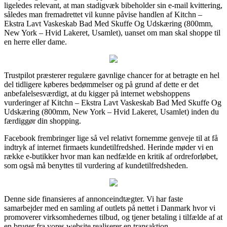
ligeledes relevant, at man stadigvæk bibeholder sin e-mail kvittering,
således man fremadrettet vil kunne påvise handlen af Kitchn –
Ekstra Lavt Vaskeskab Bad Med Skuffe Og Udskæring (800mm,
New York – Hvid Lakeret, Usamlet), uanset om man skal shoppe til
en herre eller dame.
Trustpilot præsterer regulære gavnlige chancer for at betragte en hel
del tidligere køberes bedømmelser og på grund af dette er det
anbefalelsesværdigt, at du kigger på internet webshoppens
vurderinger af Kitchn – Ekstra Lavt Vaskeskab Bad Med Skuffe Og
Udskæring (800mm, New York – Hvid Lakeret, Usamlet) inden du
færdiggør din shopping.
Facebook frembringer lige så vel relativt fornemme genveje til at få
indtryk af internet firmaets kundetilfredshed. Herinde møder vi en
række e-butikker hvor man kan nedfælde en kritik af ordreforløbet,
som også må benyttes til vurdering af kundetilfredsheden.
Denne side finansieres af annonceindtægter. Vi har faste
samarbejder med en samling af outlets på nettet i Danmark hvor vi
promoverer virksomhedernes tilbud, og tjener betaling i tilfælde af at
en bruger fra vores website realiserer en transaktion.