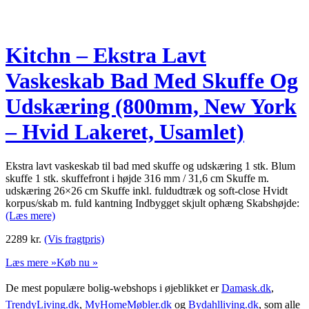
Kitchn – Ekstra Lavt
Vaskeskab Bad Med Skuffe Og
Udskæring (800mm, New York
– Hvid Lakeret, Usamlet)
Ekstra lavt vaskeskab til bad med skuffe og udskæring 1 stk. Blum
skuffe 1 stk. skuffefront i højde 316 mm / 31,6 cm Skuffe m.
udskæring 26×26 cm Skuffe inkl. fuldudtræk og soft-close Hvidt
korpus/skab m. fuld kantning Indbygget skjult ophæng Skabshøjde:
(Læs mere)
2289
kr.
(Vis fragtpris)
Læs mere »
Køb nu »
De mest populære bolig-webshops i øjeblikket er
Damask.dk
,
TrendyLiving.dk
,
MyHomeMøbler.dk
og
Bydahlliving.dk
, som alle