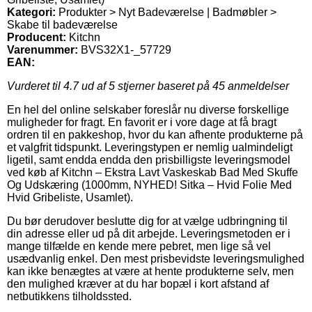
Kategori:
Produkter > Nyt Badeværelse | Badmøbler >
Skabe til badeværelse
Producent:
Kitchn
Varenummer:
BVS32X1-_57729
EAN:
Vurderet til
4.7
ud af 5 stjerner baseret på
45
anmeldelser
En hel del online selskaber foreslår nu diverse forskellige
muligheder for fragt. En favorit er i vore dage at få bragt
ordren til en pakkeshop, hvor du kan afhente produkterne på
et valgfrit tidspunkt. Leveringstypen er nemlig ualmindeligt
ligetil, samt endda endda den prisbilligste leveringsmodel
ved køb af Kitchn – Ekstra Lavt Vaskeskab Bad Med Skuffe
Og Udskæring (1000mm, NYHED! Sitka – Hvid Folie Med
Hvid Gribeliste, Usamlet).
Du bør derudover beslutte dig for at vælge udbringning til
din adresse eller ud på dit arbejde. Leveringsmetoden er i
mange tilfælde en kende mere pebret, men lige så vel
usædvanlig enkel. Den mest prisbevidste leveringsmulighed
kan ikke benægtes at være at hente produkterne selv, men
den mulighed kræver at du har bopæl i kort afstand af
netbutikkens tilholdssted.