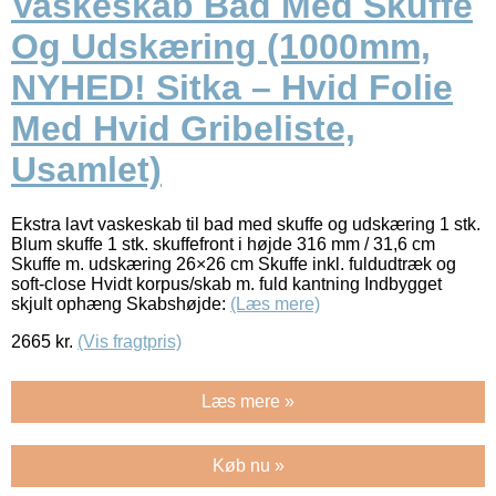
Vaskeskab Bad Med Skuffe
Og Udskæring (1000mm,
NYHED! Sitka – Hvid Folie
Med Hvid Gribeliste,
Usamlet)
Ekstra lavt vaskeskab til bad med skuffe og udskæring 1 stk.
Blum skuffe 1 stk. skuffefront i højde 316 mm / 31,6 cm
Skuffe m. udskæring 26×26 cm Skuffe inkl. fuldudtræk og
soft-close Hvidt korpus/skab m. fuld kantning Indbygget
skjult ophæng Skabshøjde:
(Læs mere)
2665
kr.
(Vis fragtpris)
Læs mere »
Køb nu »