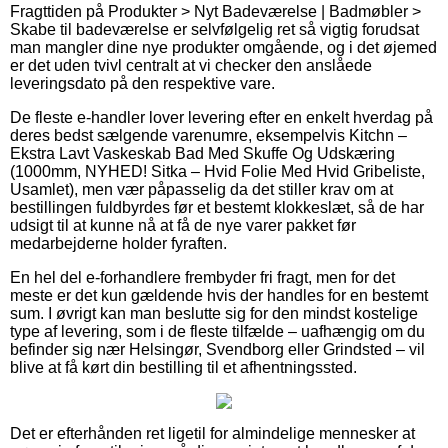
Fragttiden på Produkter > Nyt Badeværelse | Badmøbler >
Skabe til badeværelse er selvfølgelig ret så vigtig forudsat
man mangler dine nye produkter omgående, og i det øjemed
er det uden tvivl centralt at vi checker den anslåede
leveringsdato på den respektive vare.
De fleste e-handler lover levering efter en enkelt hverdag på
deres bedst sælgende varenumre, eksempelvis Kitchn –
Ekstra Lavt Vaskeskab Bad Med Skuffe Og Udskæring
(1000mm, NYHED! Sitka – Hvid Folie Med Hvid Gribeliste,
Usamlet), men vær påpasselig da det stiller krav om at
bestillingen fuldbyrdes før et bestemt klokkeslæt, så de har
udsigt til at kunne nå at få de nye varer pakket før
medarbejderne holder fyraften.
En hel del e-forhandlere frembyder fri fragt, men for det
meste er det kun gældende hvis der handles for en bestemt
sum. I øvrigt kan man beslutte sig for den mindst kostelige
type af levering, som i de fleste tilfælde – uafhængig om du
befinder sig nær Helsingør, Svendborg eller Grindsted – vil
blive at få kørt din bestilling til et afhentningssted.
Det er efterhånden ret ligetil for almindelige mennesker at