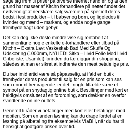
søge sig frem til priser på diverse internet handler, og af den
grund har masser af Kitchn forhandlere på nettet fundet det
nødvendigt at nedskære salgsværdien på specielt deres
bedst i test produkter – til babyer og børn, og ligeledes til
kvinder og mænd – markant, og endda nogle gange
frembyde fragt uden gebyr.
Det kan dog ikke desto mindre vise sig rentabelt at
sammenligne nogle enkelte e-forhandlere efter tilbud på
Kitchn – Ekstra Lavt Vaskeskab Bad Med Skuffe Og
Udskæring (1000mm, NYHED! Sitka – Hvid Folie Med Hvid
Gribeliste, Usamlet) forinden du færdiggør din shopping,
således at man er sikret at indhente den mest betalelige pris.
Du bør imidlertid være så påpasselig, at ifald en butik
frembyder deres produkter til salg for en pris som kan ses
som enormt fremragende, er det i nogle tilfælde være et
symbol på en snydagtig online butik. Bestillinger med kort er
heldigvis omsluttet af en forordning, som dækker en overfor
svindlende online outlets.
Generelt tilråder vi betalinger med kort eller betalinger med
mobilen. Som en anden løsning kan du drage fordel af en
løsning på afbetaling fra eksempelvis ViaBill, når du har til
hensigt at godtgøre prisen over tid.