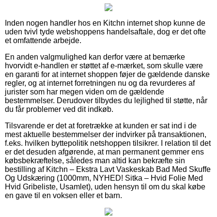
Inden nogen handler hos en Kitchn internet shop kunne de
uden tvivl tyde webshoppens handelsaftale, dog er det ofte
et omfattende arbejde.
En anden valgmulighed kan derfor være at bemærke
hvorvidt e-handlen er støttet af e-mærket, som skulle være
en garanti for at internet shoppen føjer de gældende danske
regler, og at internet forretningen nu og da revurderes af
jurister som har megen viden om de gældende
bestemmelser. Derudover tilbydes du lejlighed til støtte, når
du får problemer ved dit indkøb.
Tilsvarende er det at foretrække at kunden er sat ind i de
mest aktuelle bestemmelser der indvirker på transaktionen,
f.eks. hvilken byttepolitik netshoppen tilsikrer. I relation til det
er det desuden afgørende, at man permanent gemmer ens
købsbekræftelse, således man altid kan bekræfte sin
bestilling af Kitchn – Ekstra Lavt Vaskeskab Bad Med Skuffe
Og Udskæring (1000mm, NYHED! Sitka – Hvid Folie Med
Hvid Gribeliste, Usamlet), uden hensyn til om du skal købe
en gave til en voksen eller et barn.