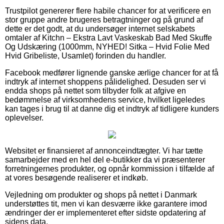
Trustpilot genererer flere habile chancer for at verificere en
stor gruppe andre brugeres betragtninger og på grund af
dette er det godt, at du undersøger internet selskabets
omtaler af Kitchn – Ekstra Lavt Vaskeskab Bad Med Skuffe
Og Udskæring (1000mm, NYHED! Sitka – Hvid Folie Med
Hvid Gribeliste, Usamlet) forinden du handler.
Facebook medfører lignende ganske ærlige chancer for at få
indtryk af internet shoppens pålidelighed. Desuden ser vi
endda shops på nettet som tilbyder folk at afgive en
bedømmelse af virksomhedens service, hvilket ligeledes
kan tages i brug til at danne dig et indtryk af tidligere kunders
oplevelser.
Websitet er finansieret af annonceindtægter. Vi har tætte
samarbejder med en hel del e-butikker da vi præsenterer
forretningernes produkter, og opnår kommission i tilfælde af
at vores besøgende realiserer et indkøb.
Vejledning om produkter og shops på nettet i Danmark
understøttes tit, men vi kan desværre ikke garantere imod
ændringer der er implementeret efter sidste opdatering af
sidens data.