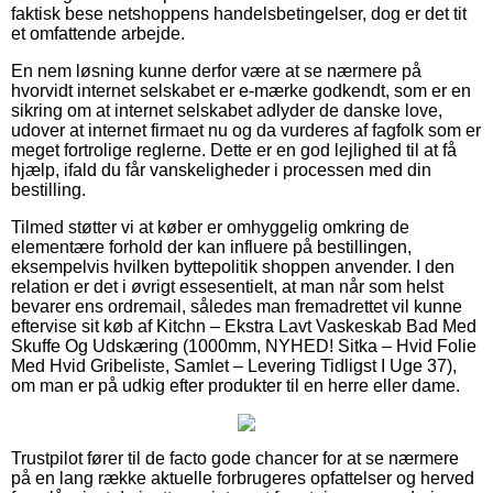
faktisk bese netshoppens handelsbetingelser, dog er det tit
et omfattende arbejde.
En nem løsning kunne derfor være at se nærmere på
hvorvidt internet selskabet er e-mærke godkendt, som er en
sikring om at internet selskabet adlyder de danske love,
udover at internet firmaet nu og da vurderes af fagfolk som er
meget fortrolige reglerne. Dette er en god lejlighed til at få
hjælp, ifald du får vanskeligheder i processen med din
bestilling.
Tilmed støtter vi at køber er omhyggelig omkring de
elementære forhold der kan influere på bestillingen,
eksempelvis hvilken byttepolitik shoppen anvender. I den
relation er det i øvrigt essesentielt, at man når som helst
bevarer ens ordremail, således man fremadrettet vil kunne
eftervise sit køb af Kitchn – Ekstra Lavt Vaskeskab Bad Med
Skuffe Og Udskæring (1000mm, NYHED! Sitka – Hvid Folie
Med Hvid Gribeliste, Samlet – Levering Tidligst I Uge 37),
om man er på udkig efter produkter til en herre eller dame.
Trustpilot fører til de facto gode chancer for at se nærmere
på en lang række aktuelle forbrugeres opfattelser og herved