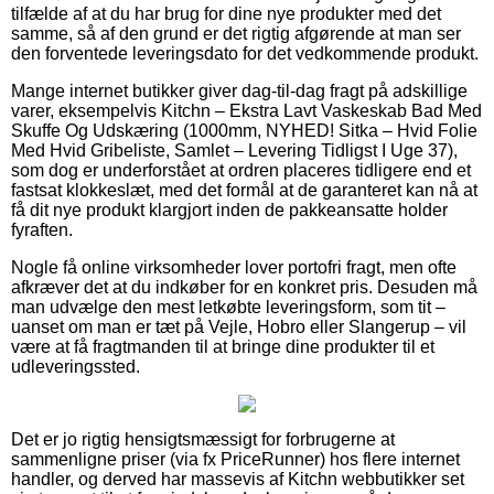
tilfælde af at du har brug for dine nye produkter med det
samme, så af den grund er det rigtig afgørende at man ser
den forventede leveringsdato for det vedkommende produkt.
Mange internet butikker giver dag-til-dag fragt på adskillige
varer, eksempelvis Kitchn – Ekstra Lavt Vaskeskab Bad Med
Skuffe Og Udskæring (1000mm, NYHED! Sitka – Hvid Folie
Med Hvid Gribeliste, Samlet – Levering Tidligst I Uge 37),
som dog er underforstået at ordren placeres tidligere end et
fastsat klokkeslæt, med det formål at de garanteret kan nå at
få dit nye produkt klargjort inden de pakkeansatte holder
fyraften.
Nogle få online virksomheder lover portofri fragt, men ofte
afkræver det at du indkøber for en konkret pris. Desuden må
man udvælge den mest letkøbte leveringsform, som tit –
uanset om man er tæt på Vejle, Hobro eller Slangerup – vil
være at få fragtmanden til at bringe dine produkter til et
udleveringssted.
Det er jo rigtig hensigtsmæssigt for forbrugerne at
sammenligne priser (via fx PriceRunner) hos flere internet
handler, og derved har massevis af Kitchn webbutikker set