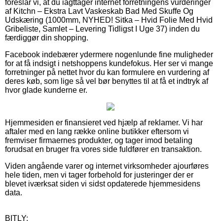
foreslår vi, at du iagttager internet forretningens vurderinger
af Kitchn – Ekstra Lavt Vaskeskab Bad Med Skuffe Og
Udskæring (1000mm, NYHED! Sitka – Hvid Folie Med Hvid
Gribeliste, Samlet – Levering Tidligst I Uge 37) inden du
færdiggør din shopping.
Facebook indebærer ydermere nogenlunde fine muligheder
for at få indsigt i netshoppens kundefokus. Her ser vi mange
forretninger på nettet hvor du kan formulere en vurdering af
deres køb, som lige så vel bør benyttes til at få et indtryk af
hvor glade kunderne er.
Hjemmesiden er finansieret ved hjælp af reklamer. Vi har
aftaler med en lang række online butikker eftersom vi
fremviser firmaernes produkter, og tager imod betaling
forudsat en bruger fra vores side fuldfører en transaktion.
Viden angående varer og internet virksomheder ajourføres
hele tiden, men vi tager forbehold for justeringer der er
blevet iværksat siden vi sidst opdaterede hjemmesidens
data.
BITLY: