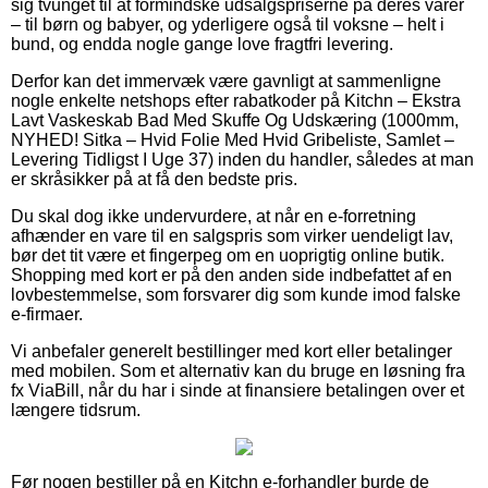
sig tvunget til at formindske udsalgspriserne på deres varer
– til børn og babyer, og yderligere også til voksne – helt i
bund, og endda nogle gange love fragtfri levering.
Derfor kan det immervæk være gavnligt at sammenligne
nogle enkelte netshops efter rabatkoder på Kitchn – Ekstra
Lavt Vaskeskab Bad Med Skuffe Og Udskæring (1000mm,
NYHED! Sitka – Hvid Folie Med Hvid Gribeliste, Samlet –
Levering Tidligst I Uge 37) inden du handler, således at man
er skråsikker på at få den bedste pris.
Du skal dog ikke undervurdere, at når en e-forretning
afhænder en vare til en salgspris som virker uendeligt lav,
bør det tit være et fingerpeg om en uoprigtig online butik.
Shopping med kort er på den anden side indbefattet af en
lovbestemmelse, som forsvarer dig som kunde imod falske
e-firmaer.
Vi anbefaler generelt bestillinger med kort eller betalinger
med mobilen. Som et alternativ kan du bruge en løsning fra
fx ViaBill, når du har i sinde at finansiere betalingen over et
længere tidsrum.
Før nogen bestiller på en Kitchn e-forhandler burde de