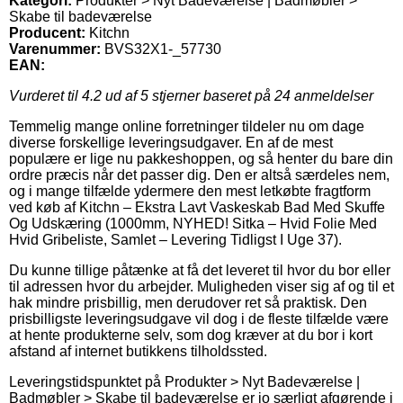
Kategori:
Produkter > Nyt Badeværelse | Badmøbler >
Skabe til badeværelse
Producent:
Kitchn
Varenummer:
BVS32X1-_57730
EAN:
Vurderet til
4.2
ud af 5 stjerner baseret på
24
anmeldelser
Temmelig mange online forretninger tildeler nu om dage
diverse forskellige leveringsudgaver. En af de mest
populære er lige nu pakkeshoppen, og så henter du bare din
ordre præcis når det passer dig. Den er altså særdeles nem,
og i mange tilfælde ydermere den mest letkøbte fragtform
ved køb af Kitchn – Ekstra Lavt Vaskeskab Bad Med Skuffe
Og Udskæring (1000mm, NYHED! Sitka – Hvid Folie Med
Hvid Gribeliste, Samlet – Levering Tidligst I Uge 37).
Du kunne tillige påtænke at få det leveret til hvor du bor eller
til adressen hvor du arbejder. Muligheden viser sig af og til et
hak mindre prisbillig, men derudover ret så praktisk. Den
prisbilligste leveringsudgave vil dog i de fleste tilfælde være
at hente produkterne selv, som dog kræver at du bor i kort
afstand af internet butikkens tilholdssted.
Leveringstidspunktet på Produkter > Nyt Badeværelse |
Badmøbler > Skabe til badeværelse er jo særligt afgørende i