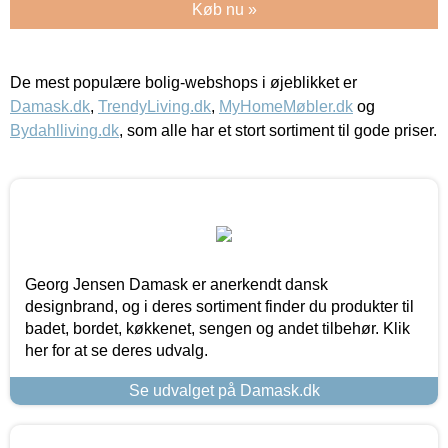
Køb nu »
De mest populære bolig-webshops i øjeblikket er
Damask.dk
,
TrendyLiving.dk
,
MyHomeMøbler.dk
og
Bydahlliving.dk
, som alle har et stort sortiment til gode priser.
Georg Jensen Damask er anerkendt dansk
designbrand, og i deres sortiment finder du produkter til
badet, bordet, køkkenet, sengen og andet tilbehør. Klik
her for at se deres udvalg.
Se udvalget på Damask.dk