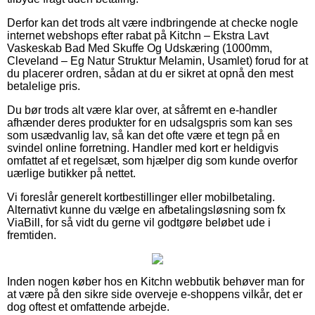
Derfor kan det trods alt være indbringende at checke nogle
internet webshops efter rabat på Kitchn – Ekstra Lavt
Vaskeskab Bad Med Skuffe Og Udskæring (1000mm,
Cleveland – Eg Natur Struktur Melamin, Usamlet) forud for at
du placerer ordren, sådan at du er sikret at opnå den mest
betalelige pris.
Du bør trods alt være klar over, at såfremt en e-handler
afhænder deres produkter for en udsalgspris som kan ses
som usædvanlig lav, så kan det ofte være et tegn på en
svindel online forretning. Handler med kort er heldigvis
omfattet af et regelsæt, som hjælper dig som kunde overfor
uærlige butikker på nettet.
Vi foreslår generelt kortbestillinger eller mobilbetaling.
Alternativt kunne du vælge en afbetalingsløsning som fx
ViaBill, for så vidt du gerne vil godtgøre beløbet ude i
fremtiden.
Inden nogen køber hos en Kitchn webbutik behøver man for
at være på den sikre side overveje e-shoppens vilkår, det er
dog oftest et omfattende arbejde.