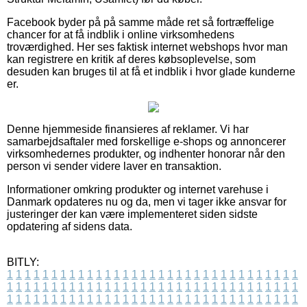
Facebook byder på på samme måde ret så fortræffelige
chancer for at få indblik i online virksomhedens
troværdighed. Her ses faktisk internet webshops hvor man
kan registrere en kritik af deres købsoplevelse, som
desuden kan bruges til at få et indblik i hvor glade kunderne
er.
Denne hjemmeside finansieres af reklamer. Vi har
samarbejdsaftaler med forskellige e-shops og annoncerer
virksomhedernes produkter, og indhenter honorar når den
person vi sender videre laver en transaktion.
Informationer omkring produkter og internet varehuse i
Danmark opdateres nu og da, men vi tager ikke ansvar for
justeringer der kan være implementeret siden sidste
opdatering af sidens data.
BITLY:
1
1
1
1
1
1
1
1
1
1
1
1
1
1
1
1
1
1
1
1
1
1
1
1
1
1
1
1
1
1
1
1
1
1
1
1
1
1
1
1
1
1
1
1
1
1
1
1
1
1
1
1
1
1
1
1
1
1
1
1
1
1
1
1
1
1
1
1
1
1
1
1
1
1
1
1
1
1
1
1
1
1
1
1
1
1
1
1
1
1
1
1
1
1
1
1
1
1
1