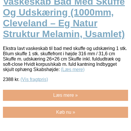
Vaskeskab Bad Med Skuffe
Og Udskæring (1000mm,
Cleveland – Eg Natur
Struktur Melamin, Usamlet)
Ekstra lavt vaskeskab til bad med skuffe og udskæring 1 stk.
Blum skuffe 1 stk. skuffefront i højde 316 mm / 31,6 cm
Skuffe m. udskæring 26×26 cm Skuffe inkl. fuldudtræk og
soft-close Hvidt korpus/skab m. fuld kantning Indbygget
skjult ophæng Skabshøjde:
(Læs mere)
2388
kr.
(Vis fragtpris)
Læs mere »
Køb nu »