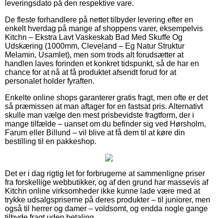
leveringsdato på den respektive vare.
De fleste forhandlere på nettet tilbyder levering efter en
enkelt hverdag på mange af shoppens varer, eksempelvis
Kitchn – Ekstra Lavt Vaskeskab Bad Med Skuffe Og
Udskæring (1000mm, Cleveland – Eg Natur Struktur
Melamin, Usamlet), men som trods alt forudsætter at
handlen laves forinden et konkret tidspunkt, så de har en
chance for at nå at få produktet afsendt forud for at
personalet holder fyraften.
Enkelte online shops garanterer gratis fragt, men ofte er det
så præmissen at man aftager for en fastsat pris. Alternativt
skulle man vælge den mest prisbevidste fragtform, der i
mange tilfælde – uanset om du befinder sig ved Hørsholm,
Farum eller Billund – vil blive at få dem til at køre din
bestilling til en pakkeshop.
Det er i dag rigtig let for forbrugerne at sammenligne priser
fra forskellige webbutikker, og af den grund har massevis af
Kitchn online virksomheder ikke kunne lade være med at
trykke udsalgspriserne på deres produkter – til juniorer, men
også til herrer og damer – voldsomt, og endda nogle gange
tilbyde fragt uden betaling.