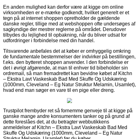
En anden mulighed kan derfor være at kigge om online
virksomheden er e-mærke godkendt, hvilket generelt er et
tegn på at internet shoppen opretholder de gældende
danske regler, tillige med at webshoppen ofte undersøges af
sagkyndige der mestrer reglerne på området. Derudover
tilbydes du lejlighed til opbakning, når du bliver udsat for
udfordringer i forbindelse med din handel.
Tilsvarende anbefales det at køber er omhyggelig omkring
de fundamentale bestemmelser der indvirker på bestillingen,
f.eks. den bytteret shoppen anvender. I den forbindelse er
det i øvrigt afgørende, at man til enhver tid bibeholder sin
ordremail, så man fremadrettet kan bevidne købet af Kitchn
– Ekstra Lavt Vaskeskab Bad Med Skuffe Og Udskæring
(1000mm, Cleveland – Eg Natur Struktur Melamin, Usamlet),
hvad end man søger en vare til en pige eller dreng.
Trustpilot frembyder ret så fornemme genveje til at kigge på
ganske mange andre konsumenters tanker og på grund af
dette foreslåes det, at du betragter webbutikkens
anmeldelser af Kitchn – Ekstra Lavt Vaskeskab Bad Med
Skuffe Og Udskæring (1000mm, Cleveland – Eg Natur
Struktur Melamin, Usamlet) før du køber.