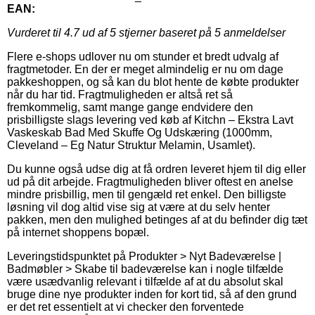
EAN:
Vurderet til
4.7
ud af 5 stjerner baseret på
5
anmeldelser
Flere e-shops udlover nu om stunder et bredt udvalg af
fragtmetoder. En der er meget almindelig er nu om dage
pakkeshoppen, og så kan du blot hente de købte produkter
når du har tid. Fragtmuligheden er altså ret så
fremkommelig, samt mange gange endvidere den
prisbilligste slags levering ved køb af Kitchn – Ekstra Lavt
Vaskeskab Bad Med Skuffe Og Udskæring (1000mm,
Cleveland – Eg Natur Struktur Melamin, Usamlet).
Du kunne også udse dig at få ordren leveret hjem til dig eller
ud på dit arbejde. Fragtmuligheden bliver oftest en anelse
mindre prisbillig, men til gengæld ret enkel. Den billigste
løsning vil dog altid vise sig at være at du selv henter
pakken, men den mulighed betinges af at du befinder dig tæt
på internet shoppens bopæl.
Leveringstidspunktet på Produkter > Nyt Badeværelse |
Badmøbler > Skabe til badeværelse kan i nogle tilfælde
være usædvanlig relevant i tilfælde af at du absolut skal
bruge dine nye produkter inden for kort tid, så af den grund
er det ret essentielt at vi checker den forventede