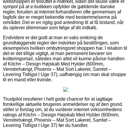
webshoppen er tilsluttet e-mærket, siden det skulle være et
sympol på at e-butikken opfylder de gældende danske
regler, foruden at internet forhandleren ofte gennemses af
fagfolk der er meget bekendte med bestemmelserne på
området. Det er en rigtig god anledning til at få bistand, når
du oplever dilemmaer som følge af dit indkøb.
Endvidere er det godt at man er vaks omkring de
grundlæggende regler der indvirker på bestillingen, som
eksempelvis hvilken ombytningsret shoppen har. I relation til
det er det tillige vigtigt, at man permanent bevarer sin
kvitteringsmail, således man altid vil kunne påvise handlen
af Kitchn – Design Højskab Med Hylder (600mm,
Venstrehængt, Phoenix – Mat Sort Lakeret, Samlet –
Levering Tidligst I Uge 37), uafhængig om man skal shoppe
til en mand eller kvinde.
Trustpilot resulterer i helt gode chancer for at iagttage
forskellige aktuelle brugeres anmeldelser og af den grund
stiller vi forslag om, at du vurderer internet virksomhedens
ratings af Kitchn – Design Højskab Med Hylder (600mm,
Venstrehængt, Phoenix – Mat Sort Lakeret, Samlet –
Levering Tidligst I Uge 37) før du handler.