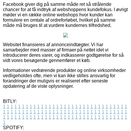
Facebook giver dig på samme måde ret så strålende
chancer for at få indtryk af webshoppens kundefokus. I øvrigt
møder vi en række online webshops hvor kunder kan
formulere en omtale af ordreforløbet, hvilket på samme
måde må bruges til at vurdere kundernes tilfredshed.
Websitet finansieres af annonceindtægter. Vi har
samarbejder med masser af firmaer på nettet idet vi
introducerer deres varer, og indkasserer godtgørelse for så
vidt vores besøgende gennemfører et køb.
Informationer vedrørende produkter og online virksomheder
vedligeholdes ofte, men vi kan ikke stilles ansvarlig for
forandringer der muligvis er realiseret efter seneste
opdatering af de viste oplysninger.
BITLY:
1
1
1
1
1
1
1
1
1
1
1
1
1
1
1
1
1
1
1
1
1
1
1
1
1
1
1
1
1
1
1
1
1
1
1
1
1
1
1
1
1
1
1
1
1
1
1
1
1
1
1
1
1
1
1
1
1
1
1
1
1
1
1
1
1
1
1
1
1
1
1
1
1
1
1
1
1
1
1
1
1
1
1
1
1
1
1
1
1
1
1
1
1
1
1
1
1
1
1
1
SPOTIFY: