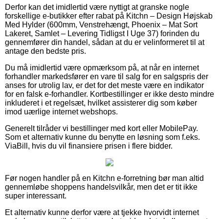
Derfor kan det imidlertid være nyttigt at granske nogle
forskellige e-butikker efter rabat på Kitchn – Design Højskab
Med Hylder (600mm, Venstrehængt, Phoenix – Mat Sort
Lakeret, Samlet – Levering Tidligst I Uge 37) forinden du
gennemfører din handel, sådan at du er velinformeret til at
antage den bedste pris.
Du må imidlertid være opmærksom på, at når en internet
forhandler markedsfører en vare til salg for en salgspris der
anses for utrolig lav, er det for det meste være en indikator
for en falsk e-forhandler. Kortbestillinger er ikke desto mindre
inkluderet i et regelsæt, hvilket assisterer dig som køber
imod uærlige internet webshops.
Generelt tilråder vi bestillinger med kort eller MobilePay.
Som et alternativ kunne du benytte en løsning som f.eks.
ViaBill, hvis du vil finansiere prisen i flere bidder.
Før nogen handler på en Kitchn e-forretning bør man altid
gennemløbe shoppens handelsvilkår, men det er tit ikke
super interessant.
Et alternativ kunne derfor være at tjekke hvorvidt internet