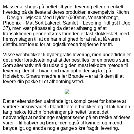
Masser af shops på nettet tilbyder levering efter en enkelt
hverdag på de fleste af deres produkter, eksempelvis Kitchn
– Design Højskab Med Hylder (600mm, Venstrehængt,
Phoenix – Mat Sort Lakeret, Samlet – Levering Tidligst I Uge
37), men vær påpasselig da det er afhængig af at
transaktionen gennemføres forinden et fast klokkeslæt, med
hensynstagen til at de har mulighed for at nå at få varen
distribueret forud for at logistikmedarbejderne har fri.
Visse webbutikker tilbyder gratis levering, men undertiden er
det under forudsætning af at der bestilles for en præcis sum.
Som alternativ må du udse dig den mest letkøbte metode til
levering, der tit – hvad end man opholder sig tæt på
Holstebro, Smørumnedre eller Brande – er at få dem til at
levere din pakke til et afhentningssted.
Det er efterhånden ualmindeligt ukompliceret for købere at
vurdere prisniveauet i blandt flere e-butikker, og til tak har en
lang række Kitchn forretninger på nettet fundet det
nødvendigt at nedbringe salgspriserne på en række af deres
varer – til babyer og børn, men også til kvinder og mænd –
betydeligt, og endda nogle gange sikre fragtfri levering.