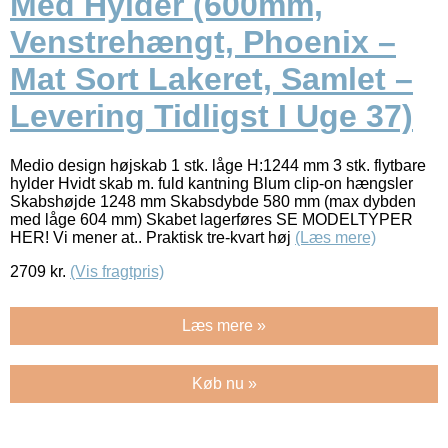
Med Hylder (600mm,
Venstrehængt, Phoenix –
Mat Sort Lakeret, Samlet –
Levering Tidligst I Uge 37)
Medio design højskab 1 stk. låge H:1244 mm 3 stk. flytbare
hylder Hvidt skab m. fuld kantning Blum clip-on hængsler
Skabshøjde 1248 mm Skabsdybde 580 mm (max dybden
med låge 604 mm) Skabet lagerføres SE MODELTYPER
HER! Vi mener at.. Praktisk tre-kvart høj
(Læs mere)
2709
kr.
(Vis fragtpris)
Læs mere »
Køb nu »