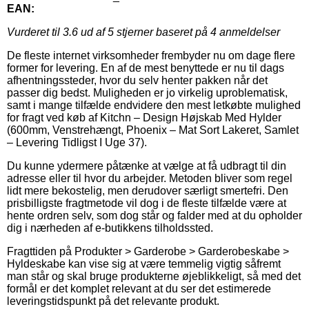
EAN:
Vurderet til
3.6
ud af 5 stjerner baseret på
4
anmeldelser
De fleste internet virksomheder frembyder nu om dage flere
former for levering. En af de mest benyttede er nu til dags
afhentningssteder, hvor du selv henter pakken når det
passer dig bedst. Muligheden er jo virkelig uproblematisk,
samt i mange tilfælde endvidere den mest letkøbte mulighed
for fragt ved køb af Kitchn – Design Højskab Med Hylder
(600mm, Venstrehængt, Phoenix – Mat Sort Lakeret, Samlet
– Levering Tidligst I Uge 37).
Du kunne ydermere påtænke at vælge at få udbragt til din
adresse eller til hvor du arbejder. Metoden bliver som regel
lidt mere bekostelig, men derudover særligt smertefri. Den
prisbilligste fragtmetode vil dog i de fleste tilfælde være at
hente ordren selv, som dog står og falder med at du opholder
dig i nærheden af e-butikkens tilholdssted.
Fragttiden på Produkter > Garderobe > Garderobeskabe >
Hyldeskabe kan vise sig at være temmelig vigtig såfremt
man står og skal bruge produkterne øjeblikkeligt, så med det
formål er det komplet relevant at du ser det estimerede
leveringstidspunkt på det relevante produkt.