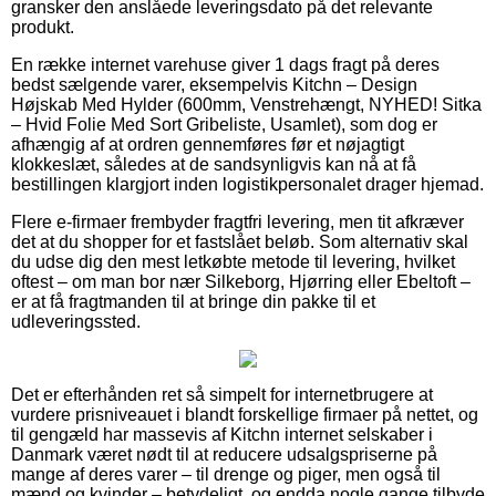
gransker den anslåede leveringsdato på det relevante
produkt.
En række internet varehuse giver 1 dags fragt på deres
bedst sælgende varer, eksempelvis Kitchn – Design
Højskab Med Hylder (600mm, Venstrehængt, NYHED! Sitka
– Hvid Folie Med Sort Gribeliste, Usamlet), som dog er
afhængig af at ordren gennemføres før et nøjagtigt
klokkeslæt, således at de sandsynligvis kan nå at få
bestillingen klargjort inden logistikpersonalet drager hjemad.
Flere e-firmaer frembyder fragtfri levering, men tit afkræver
det at du shopper for et fastslået beløb. Som alternativ skal
du udse dig den mest letkøbte metode til levering, hvilket
oftest – om man bor nær Silkeborg, Hjørring eller Ebeltoft –
er at få fragtmanden til at bringe din pakke til et
udleveringssted.
Det er efterhånden ret så simpelt for internetbrugere at
vurdere prisniveauet i blandt forskellige firmaer på nettet, og
til gengæld har massevis af Kitchn internet selskaber i
Danmark været nødt til at reducere udsalgspriserne på
mange af deres varer – til drenge og piger, men også til
mænd og kvinder – betydeligt, og endda nogle gange tilbyde