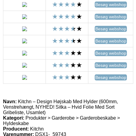
Besøg webshop
Besøg webshop
Besøg webshop
Besøg webshop
Besøg webshop
Besøg webshop
Besøg webshop
Navn:
Kitchn – Design Højskab Med Hylder (600mm,
Venstrehængt, NYHED! Sitka – Hvid Folie Med Sort
Gribeliste, Usamlet)
Kategori:
Produkter > Garderobe > Garderobeskabe >
Hyldeskabe
Producent:
Kitchn
Varenummer:
DSX1-_59743