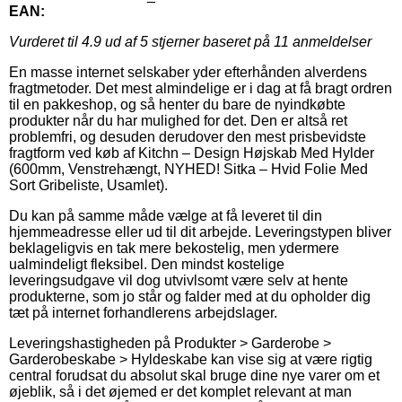
EAN:
Vurderet til
4.9
ud af 5 stjerner baseret på
11
anmeldelser
En masse internet selskaber yder efterhånden alverdens
fragtmetoder. Det mest almindelige er i dag at få bragt ordren
til en pakkeshop, og så henter du bare de nyindkøbte
produkter når du har mulighed for det. Den er altså ret
problemfri, og desuden derudover den mest prisbevidste
fragtform ved køb af Kitchn – Design Højskab Med Hylder
(600mm, Venstrehængt, NYHED! Sitka – Hvid Folie Med
Sort Gribeliste, Usamlet).
Du kan på samme måde vælge at få leveret til din
hjemmeadresse eller ud til dit arbejde. Leveringstypen bliver
beklageligvis en tak mere bekostelig, men ydermere
ualmindeligt fleksibel. Den mindst kostelige
leveringsudgave vil dog utvivlsomt være selv at hente
produkterne, som jo står og falder med at du opholder dig
tæt på internet forhandlerens arbejdslager.
Leveringshastigheden på Produkter > Garderobe >
Garderobeskabe > Hyldeskabe kan vise sig at være rigtig
central forudsat du absolut skal bruge dine nye varer om et
øjeblik, så i det øjemed er det komplet relevant at man