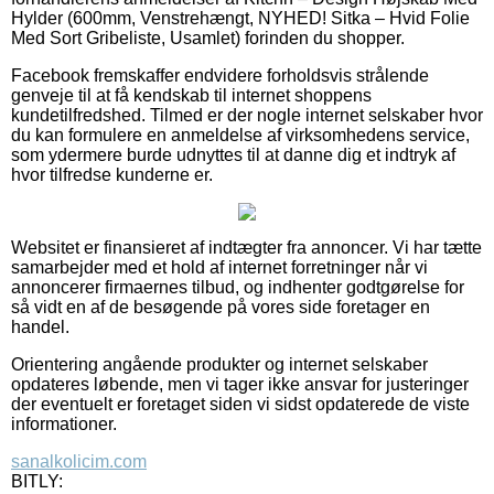
Hylder (600mm, Venstrehængt, NYHED! Sitka – Hvid Folie
Med Sort Gribeliste, Usamlet) forinden du shopper.
Facebook fremskaffer endvidere forholdsvis strålende
genveje til at få kendskab til internet shoppens
kundetilfredshed. Tilmed er der nogle internet selskaber hvor
du kan formulere en anmeldelse af virksomhedens service,
som ydermere burde udnyttes til at danne dig et indtryk af
hvor tilfredse kunderne er.
Websitet er finansieret af indtægter fra annoncer. Vi har tætte
samarbejder med et hold af internet forretninger når vi
annoncerer firmaernes tilbud, og indhenter godtgørelse for
så vidt en af de besøgende på vores side foretager en
handel.
Orientering angående produkter og internet selskaber
opdateres løbende, men vi tager ikke ansvar for justeringer
der eventuelt er foretaget siden vi sidst opdaterede de viste
informationer.
sanalkolicim.com
BITLY: