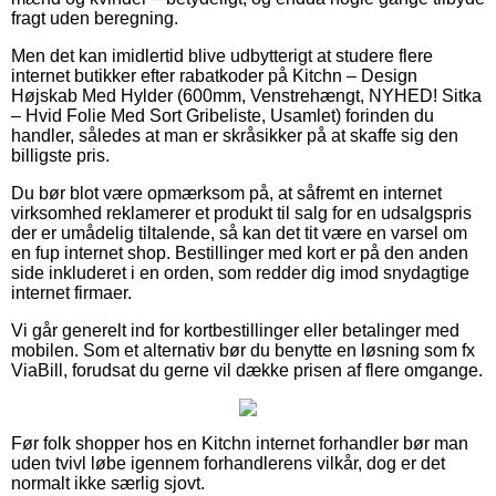
fragt uden beregning.
Men det kan imidlertid blive udbytterigt at studere flere
internet butikker efter rabatkoder på Kitchn – Design
Højskab Med Hylder (600mm, Venstrehængt, NYHED! Sitka
– Hvid Folie Med Sort Gribeliste, Usamlet) forinden du
handler, således at man er skråsikker på at skaffe sig den
billigste pris.
Du bør blot være opmærksom på, at såfremt en internet
virksomhed reklamerer et produkt til salg for en udsalgspris
der er umådelig tiltalende, så kan det tit være en varsel om
en fup internet shop. Bestillinger med kort er på den anden
side inkluderet i en orden, som redder dig imod snydagtige
internet firmaer.
Vi går generelt ind for kortbestillinger eller betalinger med
mobilen. Som et alternativ bør du benytte en løsning som fx
ViaBill, forudsat du gerne vil dække prisen af flere omgange.
Før folk shopper hos en Kitchn internet forhandler bør man
uden tvivl løbe igennem forhandlerens vilkår, dog er det
normalt ikke særlig sjovt.