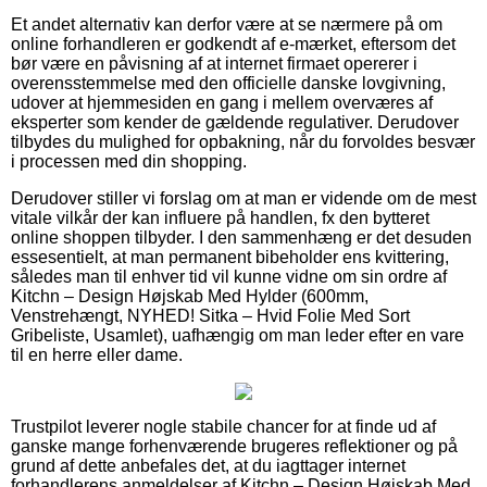
Et andet alternativ kan derfor være at se nærmere på om
online forhandleren er godkendt af e-mærket, eftersom det
bør være en påvisning af at internet firmaet opererer i
overensstemmelse med den officielle danske lovgivning,
udover at hjemmesiden en gang i mellem overværes af
eksperter som kender de gældende regulativer. Derudover
tilbydes du mulighed for opbakning, når du forvoldes besvær
i processen med din shopping.
Derudover stiller vi forslag om at man er vidende om de mest
vitale vilkår der kan influere på handlen, fx den bytteret
online shoppen tilbyder. I den sammenhæng er det desuden
essesentielt, at man permanent bibeholder ens kvittering,
således man til enhver tid vil kunne vidne om sin ordre af
Kitchn – Design Højskab Med Hylder (600mm,
Venstrehængt, NYHED! Sitka – Hvid Folie Med Sort
Gribeliste, Usamlet), uafhængig om man leder efter en vare
til en herre eller dame.
Trustpilot leverer nogle stabile chancer for at finde ud af
ganske mange forhenværende brugeres reflektioner og på
grund af dette anbefales det, at du iagttager internet
forhandlerens anmeldelser af Kitchn – Design Højskab Med