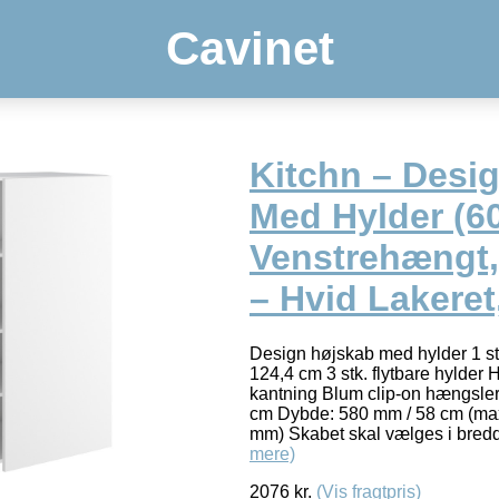
Cavinet
Kitchn – Desi
Med Hylder (
Venstrehængt,
– Hvid Lakeret
Design højskab med hylder 1 st
124,4 cm 3 stk. flytbare hylder 
kantning Blum clip-on hængsle
cm Dybde: 580 mm / 58 cm (ma
mm) Skabet skal vælges i bred
mere)
2076
kr.
(Vis fragtpris)