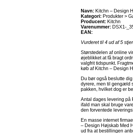
Navn:
Kitchn – Design H
Kategori:
Produkter > G
Producent:
Kitchn
Varenummer:
DSX1-_3
EAN:
Vurderet til
4
ud af 5 stje
Størstedelen af online v
øjeblikket at få bragt or
valgfrit tidspunkt. Fragt
køb af Kitchn – Design 
Du bør også beslutte dig f
dyrere, men til gengæld s
pakken, hvilket dog er bet
Antal dages levering på 
ifald man skal bruge var
den forventede leverings
En masse internet firma
– Design Højskab Med Hy
ud fra at bestillingen anb