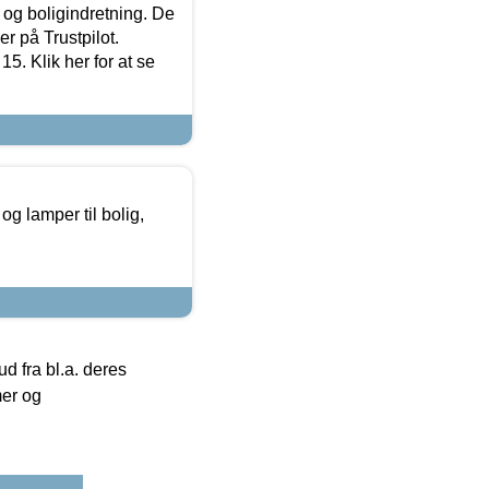
 og boligindretning. De
r på Trustpilot.
5. Klik her for at se
g lamper til bolig,
 fra bl.a. deres
mer og