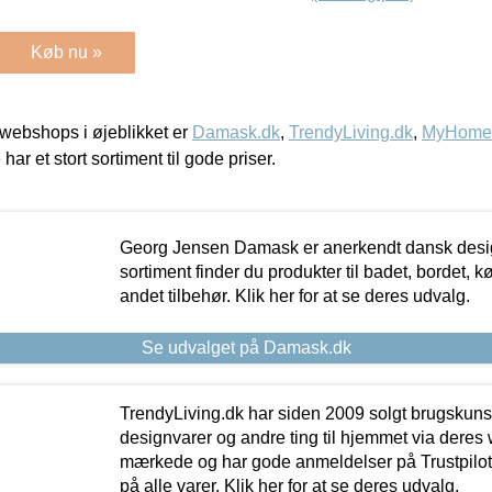
Køb nu »
webshops i øjeblikket er
Damask.dk
,
TrendyLiving.dk
,
MyHomeM
 har et stort sortiment til gode priser.
Georg Jensen Damask er anerkendt dansk desig
sortiment finder du produkter til badet, bordet, 
andet tilbehør. Klik her for at se deres udvalg.
Se udvalget på Damask.dk
TrendyLiving.dk har siden 2009 solgt brugskunst, 
designvarer og andre ting til hjemmet via deres
mærkede og har gode anmeldelser på Trustpilot,
på alle varer. Klik her for at se deres udvalg.