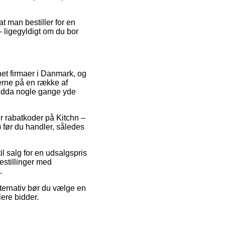
t man bestiller for en
 ligegyldigt om du bor
net firmaer i Danmark, og
erne på en række af
 endda nogle gange yde
er rabatkoder på Kitchn –
før du handler, således
il salg for en udsalgspris
estillinger med
.
lternativ bør du vælge en
lere bidder.