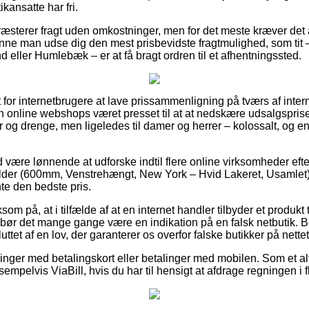
kansatte har fri.
ræsterer fragt uden omkostninger, men for det meste kræver det a
ne man udse dig den mest prisbevidste fragtmulighed, som tit –
 eller Humlebæk – er at få bragt ordren til et afhentningssted.
 for internetbrugere at lave prissammenligning på tværs af inter
hn online webshops været presset til at at nedskære udsalgspris
ger og drenge, men ligeledes til damer og herrer – kolossalt, og
id være lønnende at udforske indtil flere online virksomheder eft
er (600mm, Venstrehængt, New York – Hvid Lakeret, Usamlet) 
nte den bedste pris.
 på, at i tilfælde af at en internet handler tilbyder et produkt t
g, bør det mange gange være en indikation på en falsk netbutik. B
ttet af en lov, der garanterer os overfor falske butikker på nettet
illinger med betalingskort eller betalinger med mobilen. Som et a
empelvis ViaBill, hvis du har til hensigt at afdrage regningen i f