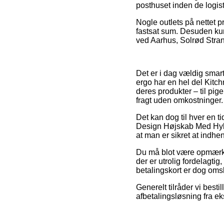
posthuset inden de logisti
Nogle outlets på nettet p
fastsat sum. Desuden kun
ved Aarhus, Solrød Strand
Det er i dag vældig smart
ergo har en hel del Kitc
deres produkter – til pi
fragt uden omkostninger.
Det kan dog til hver en t
Design Højskab Med Hyld
at man er sikret at indhe
Du må blot være opmærksom
der er utrolig fordelagti
betalingskort er dog omslu
Generelt tilråder vi best
afbetalingsløsning fra eks