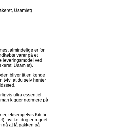
keret, Usamlet)
est almindelige er for
indkøbte varer på et
ige leveringsmodel ved
keret, Usamlet).
oden bliver tit en kende
 tvivl at du selv henter
oldssted.
igvis ultra essentiel
at man kigger nærmere på
ter, eksempelvis Kitchn
, hvilket dog er regnet
an nå at få pakken på