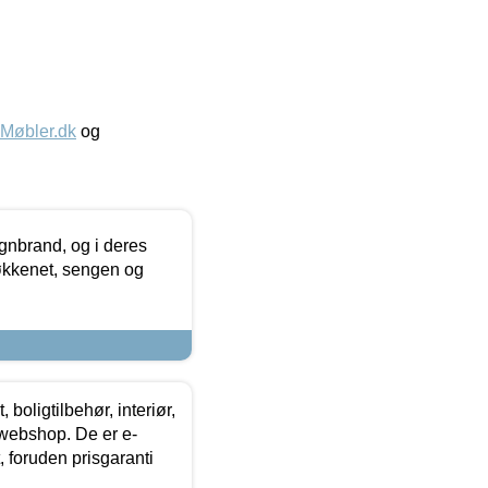
øbler.dk
og
nbrand, og i deres
køkkenet, sengen og
boligtilbehør, interiør,
 webshop. De er e-
 foruden prisgaranti