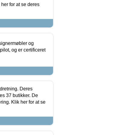
 her for at se deres
esignermøbler og
lot, og er certificeret
ndretning. Deres
s 37 butikker. De
ing. Klik her for at se