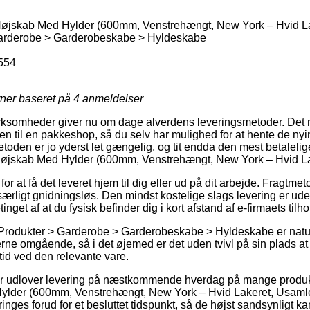
øjskab Med Hylder (600mm, Venstrehængt, New York – Hvid La
arderobe > Garderobeskabe > Hyldeskabe
554
rner baseret på
4
anmeldelser
irksomheder giver nu om dage alverdens leveringsmetoder. Det m
dren til en pakkeshop, så du selv har mulighed for at hente de ny
metoden er jo yderst let gængelig, og tit endda den mest betalel
Højskab Med Hylder (600mm, Venstrehængt, New York – Hvid La
or at få det leveret hjem til dig eller ud på dit arbejde. Fragtmet
ærligt gnidningsløs. Den mindst kostelige slags levering er uden
inget af at du fysisk befinder dig i kort afstand af e-firmaets tilh
Produkter > Garderobe > Garderobeskabe > Hyldeskabe er naturl
erne omgående, så i det øjemed er det uden tvivl på sin plads 
tid ved den relevante vare.
er udlover levering på næstkommende hverdag på mange produk
lder (600mm, Venstrehængt, New York – Hvid Lakeret, Usamlet)
ringes forud for et besluttet tidspunkt, så de højst sandsynligt k