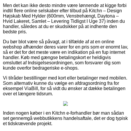
Men det kan ikke desto mindre være lønnende at kigge forbi
indtil flere online selskaber efter tilbud på Kitchn – Design
Højskab Med Hylder (600mm, Venstrehængt, Daytona –
Hvid Lakeret, Samlet – Levering Tidligst I Uge 37) inden du
handler, således at du er skudsikker på at indhente den
bedste pris.
Du bør blot være så påvagt, at i tilfælde af at en online
webshop afhænder deres varer for en pris som er enormt lav,
så er det for det meste være en indikation på en fup internet
handler. Køb med gængse betalingskort er heldigvis
omsluttet af Indsigelsesordningen, som forsvarer dig som
kunde overfor bedrageriske e-shops.
Vi tilråder bestillinger med kort eller betalinger med mobilen.
Som alternativ kunne du vælge en afdragsordning fra for
eksempel ViaBill, for så vidt du ønsker at dække betalingen
over et længere tidsrum.
Inden nogen køber i en Kitchn e-forhandler bør man sådan
set gennemgå webbutikkens handelsaftale, det er dog typisk
et tidskrævende projekt.