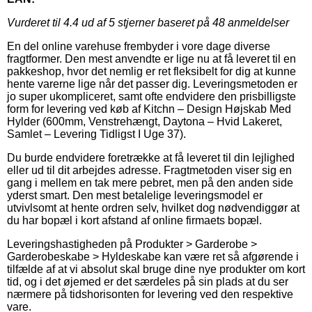
Vurderet til
4.4
ud af 5 stjerner baseret på
48
anmeldelser
En del online varehuse frembyder i vore dage diverse
fragtformer. Den mest anvendte er lige nu at få leveret til en
pakkeshop, hvor det nemlig er ret fleksibelt for dig at kunne
hente varerne lige når det passer dig. Leveringsmetoden er
jo super ukompliceret, samt ofte endvidere den prisbilligste
form for levering ved køb af Kitchn – Design Højskab Med
Hylder (600mm, Venstrehængt, Daytona – Hvid Lakeret,
Samlet – Levering Tidligst I Uge 37).
Du burde endvidere foretrække at få leveret til din lejlighed
eller ud til dit arbejdes adresse. Fragtmetoden viser sig en
gang i mellem en tak mere pebret, men på den anden side
yderst smart. Den mest betalelige leveringsmodel er
utvivlsomt at hente ordren selv, hvilket dog nødvendiggør at
du har bopæl i kort afstand af online firmaets bopæl.
Leveringshastigheden på Produkter > Garderobe >
Garderobeskabe > Hyldeskabe kan være ret så afgørende i
tilfælde af at vi absolut skal bruge dine nye produkter om kort
tid, og i det øjemed er det særdeles på sin plads at du ser
nærmere på tidshorisonten for levering ved den respektive
vare.