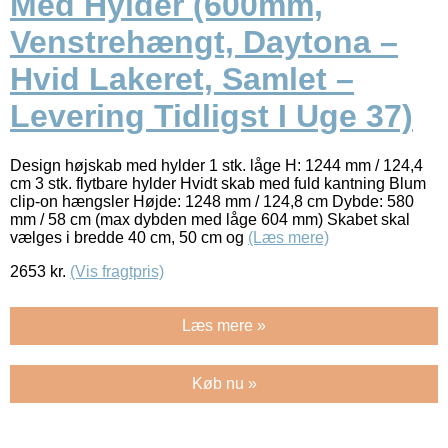
Med Hylder (600mm,
Venstrehængt, Daytona –
Hvid Lakeret, Samlet –
Levering Tidligst I Uge 37)
Design højskab med hylder 1 stk. låge H: 1244 mm / 124,4
cm 3 stk. flytbare hylder Hvidt skab med fuld kantning Blum
clip-on hængsler Højde: 1248 mm / 124,8 cm Dybde: 580
mm / 58 cm (max dybden med låge 604 mm) Skabet skal
vælges i bredde 40 cm, 50 cm og
(Læs mere)
2653
kr.
(Vis fragtpris)
Læs mere »
Køb nu »