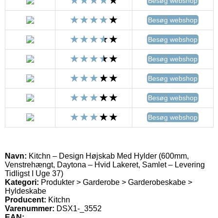
Besøg webshop
Besøg webshop
Besøg webshop
Besøg webshop
Besøg webshop
Besøg webshop
Besøg webshop
Navn:
Kitchn – Design Højskab Med Hylder (600mm,
Venstrehængt, Daytona – Hvid Lakeret, Samlet – Levering
Tidligst I Uge 37)
Kategori:
Produkter > Garderobe > Garderobeskabe >
Hyldeskabe
Producent:
Kitchn
Varenummer:
DSX1-_3552
EAN: