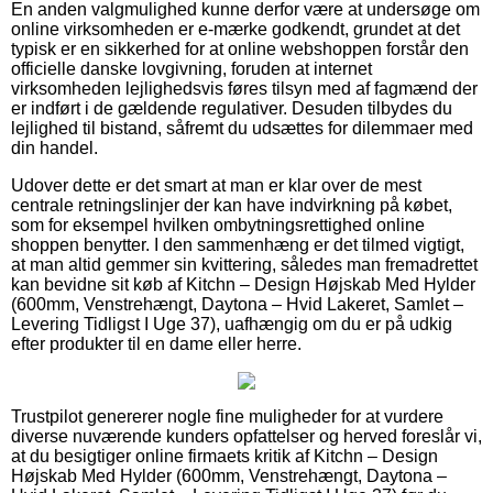
En anden valgmulighed kunne derfor være at undersøge om
online virksomheden er e-mærke godkendt, grundet at det
typisk er en sikkerhed for at online webshoppen forstår den
officielle danske lovgivning, foruden at internet
virksomheden lejlighedsvis føres tilsyn med af fagmænd der
er indført i de gældende regulativer. Desuden tilbydes du
lejlighed til bistand, såfremt du udsættes for dilemmaer med
din handel.
Udover dette er det smart at man er klar over de mest
centrale retningslinjer der kan have indvirkning på købet,
som for eksempel hvilken ombytningsrettighed online
shoppen benytter. I den sammenhæng er det tilmed vigtigt,
at man altid gemmer sin kvittering, således man fremadrettet
kan bevidne sit køb af Kitchn – Design Højskab Med Hylder
(600mm, Venstrehængt, Daytona – Hvid Lakeret, Samlet –
Levering Tidligst I Uge 37), uafhængig om du er på udkig
efter produkter til en dame eller herre.
Trustpilot genererer nogle fine muligheder for at vurdere
diverse nuværende kunders opfattelser og herved foreslår vi,
at du besigtiger online firmaets kritik af Kitchn – Design
Højskab Med Hylder (600mm, Venstrehængt, Daytona –