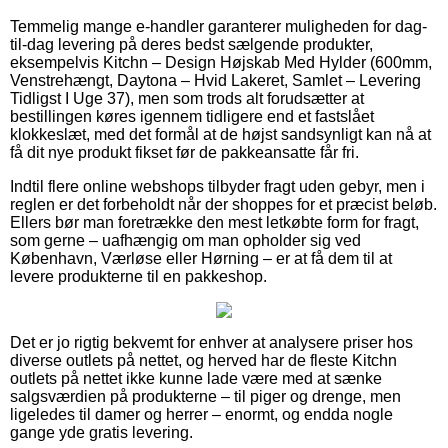
Temmelig mange e-handler garanterer muligheden for dag-
til-dag levering på deres bedst sælgende produkter,
eksempelvis Kitchn – Design Højskab Med Hylder (600mm,
Venstrehængt, Daytona – Hvid Lakeret, Samlet – Levering
Tidligst I Uge 37), men som trods alt forudsætter at
bestillingen køres igennem tidligere end et fastslået
klokkeslæt, med det formål at de højst sandsynligt kan nå at
få dit nye produkt fikset før de pakkeansatte får fri.
Indtil flere online webshops tilbyder fragt uden gebyr, men i
reglen er det forbeholdt når der shoppes for et præcist beløb.
Ellers bør man foretrække den mest letkøbte form for fragt,
som gerne – uafhængig om man opholder sig ved
København, Værløse eller Hørning – er at få dem til at
levere produkterne til en pakkeshop.
Det er jo rigtig bekvemt for enhver at analysere priser hos
diverse outlets på nettet, og herved har de fleste Kitchn
outlets på nettet ikke kunne lade være med at sænke
salgsværdien på produkterne – til piger og drenge, men
ligeledes til damer og herrer – enormt, og endda nogle
gange yde gratis levering.