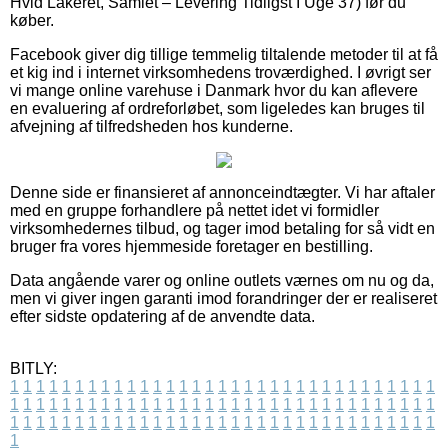
Hvid Lakeret, Samlet – Levering Tidligst I Uge 37) før du
køber.
Facebook giver dig tillige temmelig tiltalende metoder til at få
et kig ind i internet virksomhedens troværdighed. I øvrigt ser
vi mange online varehuse i Danmark hvor du kan aflevere
en evaluering af ordreforløbet, som ligeledes kan bruges til
afvejning af tilfredsheden hos kunderne.
Denne side er finansieret af annonceindtægter. Vi har aftaler
med en gruppe forhandlere på nettet idet vi formidler
virksomhedernes tilbud, og tager imod betaling for så vidt en
bruger fra vores hjemmeside foretager en bestilling.
Data angående varer og online outlets værnes om nu og da,
men vi giver ingen garanti imod forandringer der er realiseret
efter sidste opdatering af de anvendte data.
BITLY:
1
1
1
1
1
1
1
1
1
1
1
1
1
1
1
1
1
1
1
1
1
1
1
1
1
1
1
1
1
1
1
1
1
1
1
1
1
1
1
1
1
1
1
1
1
1
1
1
1
1
1
1
1
1
1
1
1
1
1
1
1
1
1
1
1
1
1
1
1
1
1
1
1
1
1
1
1
1
1
1
1
1
1
1
1
1
1
1
1
1
1
1
1
1
1
1
1
1
1
1