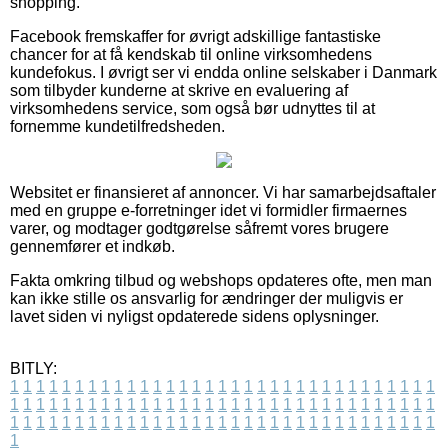
shopping.
Facebook fremskaffer for øvrigt adskillige fantastiske
chancer for at få kendskab til online virksomhedens
kundefokus. I øvrigt ser vi endda online selskaber i Danmark
som tilbyder kunderne at skrive en evaluering af
virksomhedens service, som også bør udnyttes til at
fornemme kundetilfredsheden.
Websitet er finansieret af annoncer. Vi har samarbejdsaftaler
med en gruppe e-forretninger idet vi formidler firmaernes
varer, og modtager godtgørelse såfremt vores brugere
gennemfører et indkøb.
Fakta omkring tilbud og webshops opdateres ofte, men man
kan ikke stille os ansvarlig for ændringer der muligvis er
lavet siden vi nyligst opdaterede sidens oplysninger.
BITLY:
1
1
1
1
1
1
1
1
1
1
1
1
1
1
1
1
1
1
1
1
1
1
1
1
1
1
1
1
1
1
1
1
1
1
1
1
1
1
1
1
1
1
1
1
1
1
1
1
1
1
1
1
1
1
1
1
1
1
1
1
1
1
1
1
1
1
1
1
1
1
1
1
1
1
1
1
1
1
1
1
1
1
1
1
1
1
1
1
1
1
1
1
1
1
1
1
1
1
1
1