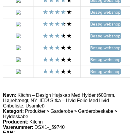
Besøg webshop
Besøg webshop
Besøg webshop
Besøg webshop
Besøg webshop
Besøg webshop
Besøg webshop
Navn:
Kitchn – Design Højskab Med Hylder (600mm,
Højrehængt, NYHED! Sitka – Hvid Folie Med Hvid
Gribeliste, Usamlet)
Kategori:
Produkter > Garderobe > Garderobeskabe >
Hyldeskabe
Producent:
Kitchn
Varenummer:
DSX1-_59740
EAN: