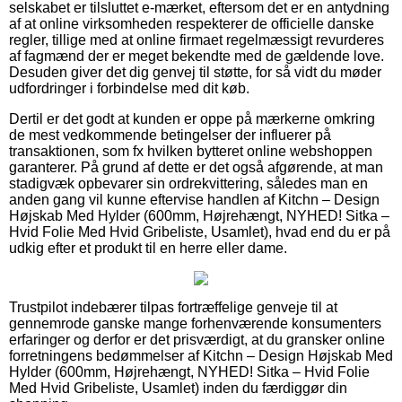
selskabet er tilsluttet e-mærket, eftersom det er en antydning
af at online virksomheden respekterer de officielle danske
regler, tillige med at online firmaet regelmæssigt revurderes
af fagmænd der er meget bekendte med de gældende love.
Desuden giver det dig genvej til støtte, for så vidt du møder
udfordringer i forbindelse med dit køb.
Dertil er det godt at kunden er oppe på mærkerne omkring
de mest vedkommende betingelser der influerer på
transaktionen, som fx hvilken bytteret online webshoppen
garanterer. På grund af dette er det også afgørende, at man
stadigvæk opbevarer sin ordrekvittering, således man en
anden gang vil kunne eftervise handlen af Kitchn – Design
Højskab Med Hylder (600mm, Højrehængt, NYHED! Sitka –
Hvid Folie Med Hvid Gribeliste, Usamlet), hvad end du er på
udkig efter et produkt til en herre eller dame.
Trustpilot indebærer tilpas fortræffelige genveje til at
gennemrode ganske mange forhenværende konsumenters
erfaringer og derfor er det prisværdigt, at du gransker online
forretningens bedømmelser af Kitchn – Design Højskab Med
Hylder (600mm, Højrehængt, NYHED! Sitka – Hvid Folie
Med Hvid Gribeliste, Usamlet) inden du færdiggør din