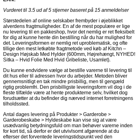
Vurderet til
3.5
ud af 5 stjerner baseret på
15
anmeldelser
Størstedelen af online selskaber frembyder i øjeblikket
alverdens fragtmuligheder. En af de mest populære er lige
nu levering til en pakkeshop, hvor det nemlig er ret fleksibelt
for dig at kunne hente din bestilling når du har mulighed for
det. Leveringsformen er nemlig ret uproblematisk, og ofte
tillige den mest letkøbte fragtmetode ved køb af Kitchn –
Design Højskab Med Hylder (600mm, Højrehængt, NYHED!
Sitka – Hvid Folie Med Hvid Gribeliste, Usamlet).
Du kunne endvidere vælge at bestille varerne til levering til
dit hus eller til adressen hvor du arbejder. Metoden bliver
gennemsnitligt en tak mindre prisbillig, men til gengæld
rigtig problemfri. Den prisbilligste leveringsform vil dog i de
fleste tilfælde være at hente produkterne selv, hvilket dog
forudsætter at du befinder dig nærved internet forretningens
tilholdssted.
Antal dages levering på Produkter > Garderobe >
Garderobeskabe > Hyldeskabe kan vise sig at være
usædvanlig betydningsfuld om man behøver varerne inden
for kort tid, så derfor er det utvivlsomt afgørende at du
efterser det forventede leveringstidspunkt ved den