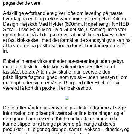
pågældende vare.
Adskillige e-forhandlere giver løfte om levering på næste
hverdag på en lang række varenumre, eksempelvis Kitchn –
Design Højskab Med Hylder (600mm, Højrehængt, NYHED!
Sitka – Hvid Folie Med Hvid Gribeliste, Usamlet), men vær
opmærksom på at det påkræver at bestillingen laves inden
et fast klokkeslæt, med det formål at de sandsynligvis kan nå
at få varerne på posthuset inden logistikmedarbejderne får
fri.
Enkelte internet virksomheder præsterer fragt uden gebyr,
men i de fleste tilfælde kun såfremt der bestilles for et
fastslået beløb. Alternativt skulle man overveje den
prisbilligste fragtmulighed, som typisk – uden hensyn til om
man opholder sig nær Vejle, Ringsted eller Ebeltoft – vil
være at få kørt din pakke til en pakkeshop.
Det er efterhånden usædvanlig praktisk for købere at søge
information om priser på tværs af online forretninger, og af
den grund har masser af Kitchn online forretninger ikke
kunne slippe for at tvinge priserne på mange af deres
produkter – til piger og drenge, samt til voksne – drastisk, og