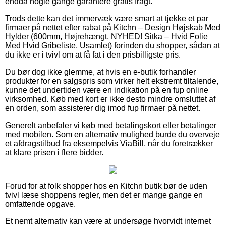
endda nogle gange garantere gratis fragt.
Trods dette kan det immervæk være smart at tjekke et par
firmaer på nettet efter rabat på Kitchn – Design Højskab Med
Hylder (600mm, Højrehængt, NYHED! Sitka – Hvid Folie
Med Hvid Gribeliste, Usamlet) forinden du shopper, sådan at
du ikke er i tvivl om at få fat i den prisbilligste pris.
Du bør dog ikke glemme, at hvis en e-butik forhandler
produkter for en salgspris som virker helt ekstremt tiltalende,
kunne det undertiden være en indikation på en fup online
virksomhed. Køb med kort er ikke desto mindre omsluttet af
en orden, som assisterer dig imod fup firmaer på nettet.
Generelt anbefaler vi køb med betalingskort eller betalinger
med mobilen. Som en alternativ mulighed burde du overveje
et afdragstilbud fra eksempelvis ViaBill, når du foretrækker
at klare prisen i flere bidder.
Forud for at folk shopper hos en Kitchn butik bør de uden
tvivl læse shoppens regler, men det er mange gange en
omfattende opgave.
Et nemt alternativ kan være at undersøge hvorvidt internet