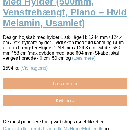
Med Hylder (500mm,
Venstrehængt, Plano – Hvid
Melamin, Usamlet)
Design højskab med hylder 1 stk. låge H: 1244 mm / 124,4
cm 3 stk. flytbare hylder Hvidt skab med fuld kantning Blum
clip-on hængsler Højde: 1248 mm / 124,8 cm Dybde: 580
mm / 58 cm (max dybden med låge 604 mm) Skabet skal
vælges i bredde 40 cm, 50 cm og
(Læs mere)
1594
kr.
(Vis fragtpris)
Læs mere »
Køb nu »
De mest populære bolig-webshops i øjeblikket er
Damask.dk
,
TrendyLiving.dk
,
MyHomeMøbler.dk
og