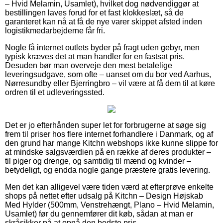
– Hvid Melamin, Usamlet), hvilket dog nødvendiggør at
bestillingen laves forud for et fast klokkeslæt, så de
garanteret kan nå at få de nye varer skippet afsted inden
logistikmedarbejderne får fri.
Nogle få internet outlets byder på fragt uden gebyr, men
typisk kræves det at man handler for en fastsat pris.
Desuden bør man overveje den mest betalelige
leveringsudgave, som ofte – uanset om du bor ved Aarhus,
Nørresundby eller Bjerringbro – vil være at få dem til at køre
ordren til et udleveringssted.
Det er jo efterhånden super let for forbrugerne at søge sig
frem til priser hos flere internet forhandlere i Danmark, og af
den grund har mange Kitchn webshops ikke kunne slippe for
at mindske salgsværdien på en række af deres produkter –
til piger og drenge, og samtidig til mænd og kvinder –
betydeligt, og endda nogle gange præstere gratis levering.
Men det kan alligevel være tiden værd at efterprøve enkelte
shops på nettet efter udsalg på Kitchn – Design Højskab
Med Hylder (500mm, Venstrehængt, Plano – Hvid Melamin,
Usamlet) før du gennemfører dit køb, sådan at man er
skråsikker på at opnå den bedste pris.