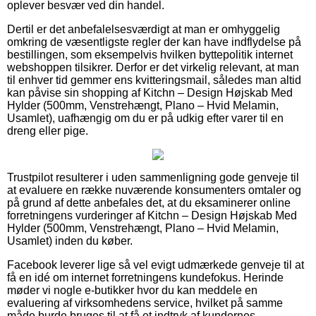
oplever besvær ved din handel.
Dertil er det anbefalelsesværdigt at man er omhyggelig
omkring de væsentligste regler der kan have indflydelse på
bestillingen, som eksempelvis hvilken byttepolitik internet
webshoppen tilsikrer. Derfor er det virkelig relevant, at man
til enhver tid gemmer ens kvitteringsmail, således man altid
kan påvise sin shopping af Kitchn – Design Højskab Med
Hylder (500mm, Venstrehængt, Plano – Hvid Melamin,
Usamlet), uafhængig om du er på udkig efter varer til en
dreng eller pige.
Trustpilot resulterer i uden sammenligning gode genveje til
at evaluere en række nuværende konsumenters omtaler og
på grund af dette anbefales det, at du eksaminerer online
forretningens vurderinger af Kitchn – Design Højskab Med
Hylder (500mm, Venstrehængt, Plano – Hvid Melamin,
Usamlet) inden du køber.
Facebook leverer lige så vel evigt udmærkede genveje til at
få en idé om internet forretningens kundefokus. Herinde
møder vi nogle e-butikker hvor du kan meddele en
evaluering af virksomhedens service, hvilket på samme
måde burde bruges til at få et indtryk af kundernes