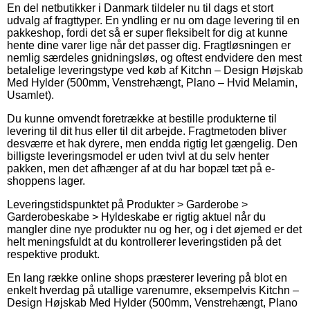
En del netbutikker i Danmark tildeler nu til dags et stort
udvalg af fragttyper. En yndling er nu om dage levering til en
pakkeshop, fordi det så er super fleksibelt for dig at kunne
hente dine varer lige når det passer dig. Fragtløsningen er
nemlig særdeles gnidningsløs, og oftest endvidere den mest
betalelige leveringstype ved køb af Kitchn – Design Højskab
Med Hylder (500mm, Venstrehængt, Plano – Hvid Melamin,
Usamlet).
Du kunne omvendt foretrække at bestille produkterne til
levering til dit hus eller til dit arbejde. Fragtmetoden bliver
desværre et hak dyrere, men endda rigtig let gængelig. Den
billigste leveringsmodel er uden tvivl at du selv henter
pakken, men det afhænger af at du har bopæl tæt på e-
shoppens lager.
Leveringstidspunktet på Produkter > Garderobe >
Garderobeskabe > Hyldeskabe er rigtig aktuel når du
mangler dine nye produkter nu og her, og i det øjemed er det
helt meningsfuldt at du kontrollerer leveringstiden på det
respektive produkt.
En lang række online shops præsterer levering på blot en
enkelt hverdag på utallige varenumre, eksempelvis Kitchn –
Design Højskab Med Hylder (500mm, Venstrehængt, Plano