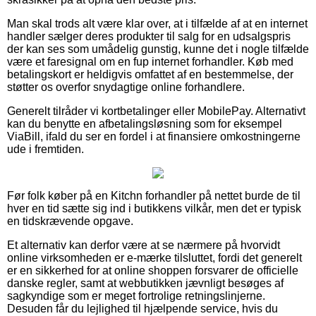
Man skal trods alt være klar over, at i tilfælde af at en internet
handler sælger deres produkter til salg for en udsalgspris
der kan ses som umådelig gunstig, kunne det i nogle tilfælde
være et faresignal om en fup internet forhandler. Køb med
betalingskort er heldigvis omfattet af en bestemmelse, der
støtter os overfor snydagtige online forhandlere.
Generelt tilråder vi kortbetalinger eller MobilePay. Alternativt
kan du benytte en afbetalingsløsning som for eksempel
ViaBill, ifald du ser en fordel i at finansiere omkostningerne
ude i fremtiden.
Før folk køber på en Kitchn forhandler på nettet burde de til
hver en tid sætte sig ind i butikkens vilkår, men det er typisk
en tidskrævende opgave.
Et alternativ kan derfor være at se nærmere på hvorvidt
online virksomheden er e-mærke tilsluttet, fordi det generelt
er en sikkerhed for at online shoppen forsvarer de officielle
danske regler, samt at webbutikken jævnligt besøges af
sagkyndige som er meget fortrolige retningslinjerne.
Desuden får du lejlighed til hjælpende service, hvis du