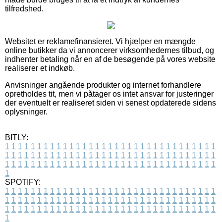
tilfredshed.
Websitet er reklamefinansieret. Vi hjælper en mængde
online butikker da vi annoncerer virksomhedernes tilbud, og
indhenter betaling når en af de besøgende på vores website
realiserer et indkøb.
Anvisninger angående produkter og internet forhandlere
opretholdes tit, men vi påtager os intet ansvar for justeringer
der eventuelt er realiseret siden vi senest opdaterede sidens
oplysninger.
BITLY:
1
1
1
1
1
1
1
1
1
1
1
1
1
1
1
1
1
1
1
1
1
1
1
1
1
1
1
1
1
1
1
1
1
1
1
1
1
1
1
1
1
1
1
1
1
1
1
1
1
1
1
1
1
1
1
1
1
1
1
1
1
1
1
1
1
1
1
1
1
1
1
1
1
1
1
1
1
1
1
1
1
1
1
1
1
1
1
1
1
1
1
1
1
1
1
1
1
1
1
1
SPOTIFY:
1
1
1
1
1
1
1
1
1
1
1
1
1
1
1
1
1
1
1
1
1
1
1
1
1
1
1
1
1
1
1
1
1
1
1
1
1
1
1
1
1
1
1
1
1
1
1
1
1
1
1
1
1
1
1
1
1
1
1
1
1
1
1
1
1
1
1
1
1
1
1
1
1
1
1
1
1
1
1
1
1
1
1
1
1
1
1
1
1
1
1
1
1
1
1
1
1
1
1
1