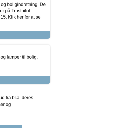
 og boligindretning. De
r på Trustpilot.
5. Klik her for at se
g lamper til bolig,
 fra bl.a. deres
mer og