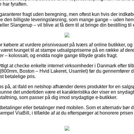
 har fyraften.
garanterer fragt uden beregning, men oftest kun hvis der indkøbes
e den billigste leveringsløsning, som mange gange – uden hens
er Slangerup – vil blive at få dem til at bringe din bestilling til
r købere at vurdere prisniveauet på tværs af online butikker, og t
 været tvunget til at stampe udsalgspriserne på en række af deres 
er – kolossalt, og endda nogle gange tilbyde gratis fragt.
yttigt at checke enkelte internet virksomheder i Danmark efter ti
800mm, Boston – Hvid Lakeret, Usamlet) før du gennemfører di
t betalelige pris.
bs på, at ifald en netshop afhænder deres produkter for en salgs
unne det undertiden være et karakteristika der viser en snydagt
staltning, som passer på dig imod snydagtige e-butikker.
tbetalinger eller betalinger med mobilen. Som et alternativ bør 
sempel ViaBill, i tilfælde af at du efterspørger at honorere pris