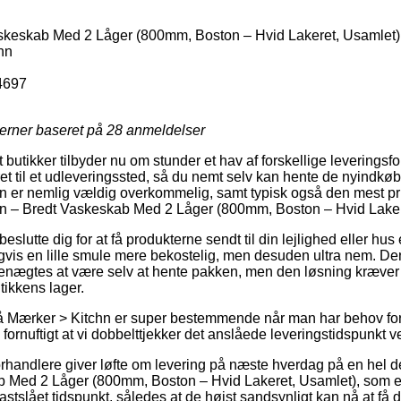
skeskab Med 2 Låger (800mm, Boston – Hvid Lakeret, Usamlet)
hn
4697
jerner baseret på
28
anmeldelser
butikker tilbyder nu om stunder et hav af forskellige leveringsf
ret til et udleveringssted, så du nemt selv kan hente de nyindkø
n er nemlig vældig overkommelig, samt typisk også den mest pri
chn – Bredt Vaskeskab Med 2 Låger (800mm, Boston – Hvid Laker
tte dig for at få produkterne sendt til din lejlighed eller hus el
gvis en lille smule mere bekostelig, men desuden ultra nem. De
enægtes at være selv at hente pakken, men den løsning kræver a
tikkens lager.
 Mærker > Kitchn er super bestemmende når man har behov for o
ornuftigt at vi dobbelttjekker det anslåede leveringstidspunkt v
forhandlere giver løfte om levering på næste hverdag på en hel d
 Med 2 Låger (800mm, Boston – Hvid Lakeret, Usamlet), som er 
stslået tidspunkt, således at de højst sandsynligt kan nå at få 