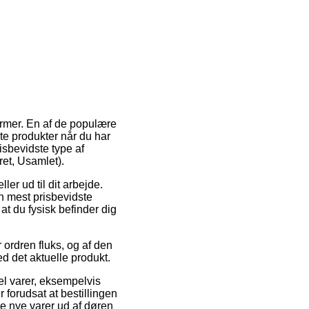
ormer. En af de populære
bte produkter når du har
sbevidste type af
et, Usamlet).
ler ud til dit arbejde.
n mest prisbevidste
t du fysisk befinder dig
rdren fluks, og af den
ed det aktuelle produkt.
el varer, eksempelvis
forudsat at bestillingen
de nye varer ud af døren