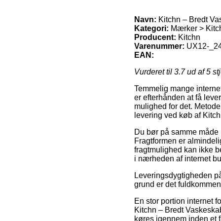
Navn:
Kitchn – Bredt Va
Kategori:
Mærker > Kitc
Producent:
Kitchn
Varenummer:
UX12-_2
EAN:
Vurderet til
3.7
ud af 5 st
Temmelig mange internet 
er efterhånden at få leve
mulighed for det. Metode
levering ved køb af Kit
Du bør på samme måde beslu
Fragtformen er almindeli
fragtmulighed kan ikke b
i nærheden af internet bu
Leveringsdygtigheden på
grund er det fuldkommen f
En stor portion internet 
Kitchn – Bredt Vaskeskab
køres igennem inden et fa