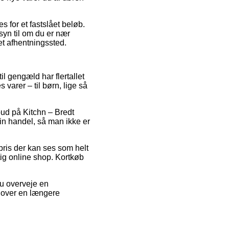
 for et fastslået beløb.
yn til om du er nær
 et afhentningssted.
il gengæld har flertallet
varer – til børn, lige så
lbud på Kitchn – Bredt
n handel, så man ikke er
pris der kan ses som helt
ig online shop. Kortkøb
du overveje en
en over en længere