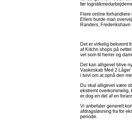
før logistikmedarbejderne
Flere online forhandlere 
Ellers burde man overvej
Randers, Frederikshavn ell
Det er virkelig bekvemt fo
af Kitchn shops på nettet
vel som til herrer og dam
Det kan alligevel blive n
Vaskeskab Med 2 Låger (
i tvivl om at opnå den mes
Du skal alligevel være o
ekstremt overkommelig, k
er dog en del af en foran
Vi anbefaler generelt kor
afdragsløsning fra for ek
periode.