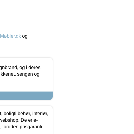
øbler.dk
og
nbrand, og i deres
køkkenet, sengen og
boligtilbehør, interiør,
 webshop. De er e-
 foruden prisgaranti