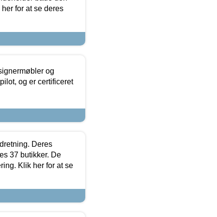
 her for at se deres
esignermøbler og
lot, og er certificeret
ndretning. Deres
s 37 butikker. De
ing. Klik her for at se