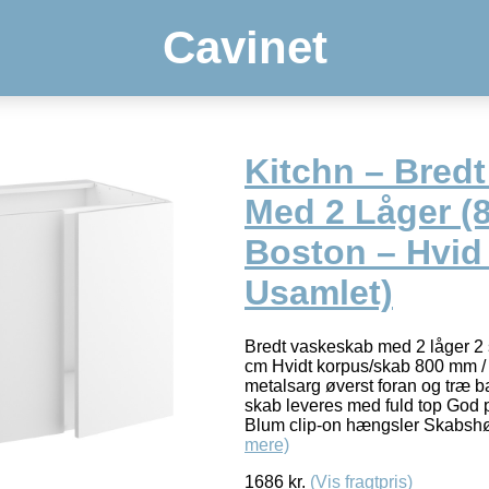
Cavinet
Kitchn – Bred
Med 2 Låger 
Boston – Hvid 
Usamlet)
Bredt vaskeskab med 2 låger 2 
cm Hvidt korpus/skab 800 mm /
metalsarg øverst foran og træ 
skab leveres med fuld top God p
Blum clip-on hængsler Skabshø
mere)
1686
kr.
(Vis fragtpris)