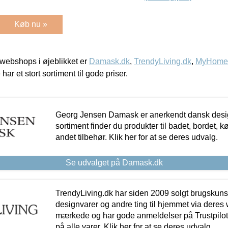
Køb nu »
webshops i øjeblikket er
Damask.dk
,
TrendyLiving.dk
,
MyHomeM
 har et stort sortiment til gode priser.
Georg Jensen Damask er anerkendt dansk desig
sortiment finder du produkter til badet, bordet, 
andet tilbehør. Klik her for at se deres udvalg.
Se udvalget på Damask.dk
TrendyLiving.dk har siden 2009 solgt brugskunst, 
designvarer og andre ting til hjemmet via deres
mærkede og har gode anmeldelser på Trustpilot,
på alle varer. Klik her for at se deres udvalg.