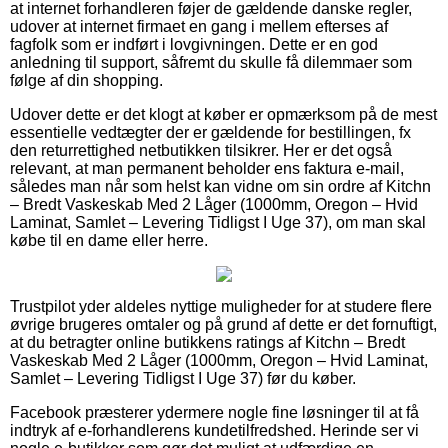
at internet forhandleren føjer de gældende danske regler,
udover at internet firmaet en gang i mellem efterses af
fagfolk som er indført i lovgivningen. Dette er en god
anledning til support, såfremt du skulle få dilemmaer som
følge af din shopping.
Udover dette er det klogt at køber er opmærksom på de mest
essentielle vedtægter der er gældende for bestillingen, fx
den returrettighed netbutikken tilsikrer. Her er det også
relevant, at man permanent beholder ens faktura e-mail,
således man når som helst kan vidne om sin ordre af Kitchn
– Bredt Vaskeskab Med 2 Låger (1000mm, Oregon – Hvid
Laminat, Samlet – Levering Tidligst I Uge 37), om man skal
købe til en dame eller herre.
Trustpilot yder aldeles nyttige muligheder for at studere flere
øvrige brugeres omtaler og på grund af dette er det fornuftigt,
at du betragter online butikkens ratings af Kitchn – Bredt
Vaskeskab Med 2 Låger (1000mm, Oregon – Hvid Laminat,
Samlet – Levering Tidligst I Uge 37) før du køber.
Facebook præsterer ydermere nogle fine løsninger til at få
indtryk af e-forhandlerens kundetilfredshed. Herinde ser vi