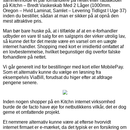
sammenholde et par forhandlere på nettet efter rabatkoder
på Kitchn – Bredt Vaskeskab Med 2 Låger (1000mm,
Oregon – Hvid Laminat, Samlet – Levering Tidligst I Uge 37)
inden du bestiller, sådan at man er sikker på at opnå den
mest attraktive pris.
Man bør bare huske på, at i tilfælde af at en e-forhandler
udbyder en vare til salg for en salgspris der virker utrolig lav,
så kunne det for det meste være en varsel om en uægte
internet handler. Shopping med kort er imidlertid omfattet af
en lovbestemmelse, hvilket begunstiger dig overfor falske
forhandlere på nettet.
Vi går generelt ind for bestillinger med kort eller MobilePay.
Som et alternativ kunne du vælge en løsning fra
eksempelvis ViaBill, forudsat du higer efter at afdrage
pengene senere.
Inden nogen shopper på en Kitchn internet virksomhed
burde de de facto have øje for netbutikkens vilkår, det er dog
gerne et omfattende projekt.
Et nemmere alternativ kunne være at efterse hvorvidt
internet firmaet er e-mærket, da det typisk er en forsikring om