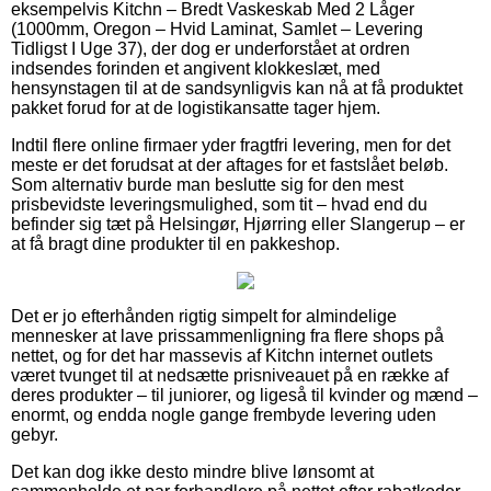
eksempelvis Kitchn – Bredt Vaskeskab Med 2 Låger
(1000mm, Oregon – Hvid Laminat, Samlet – Levering
Tidligst I Uge 37), der dog er underforstået at ordren
indsendes forinden et angivent klokkeslæt, med
hensynstagen til at de sandsynligvis kan nå at få produktet
pakket forud for at de logistikansatte tager hjem.
Indtil flere online firmaer yder fragtfri levering, men for det
meste er det forudsat at der aftages for et fastslået beløb.
Som alternativ burde man beslutte sig for den mest
prisbevidste leveringsmulighed, som tit – hvad end du
befinder sig tæt på Helsingør, Hjørring eller Slangerup – er
at få bragt dine produkter til en pakkeshop.
Det er jo efterhånden rigtig simpelt for almindelige
mennesker at lave prissammenligning fra flere shops på
nettet, og for det har massevis af Kitchn internet outlets
været tvunget til at nedsætte prisniveauet på en række af
deres produkter – til juniorer, og ligeså til kvinder og mænd –
enormt, og endda nogle gange frembyde levering uden
gebyr.
Det kan dog ikke desto mindre blive lønsomt at