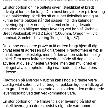
En stor portion online outlets giver i øjeblikket et bredt
udvalg af former for fragt. Den mest benyttede er p.t. levering
til en pakkeshop, fordi det så er super fleksibelt for dig at
kunne hente pakken når det passer ind i din kalender.
Leveringstypen er nemlig ekstremt enkel, og desuden
desuden den billigste slags levering ved køb af Kitchn –
Bredt Vaskeskab Med 2 Låger (1000mm, Oregon – Hvid
Laminat, Samlet – Levering Tidligst I Uge 37).
Du kunne endvidere prøve at få ordren bragt hjem til dig
privat eller til adressen på dit arbejde. Fragtformen er typisk
en tak mere bekostelig, men på den anden side temmelig
enkel. Den mest letkøbte leveringsmåde vil dog altid vise sig
at være at du selv henter varerne, men den mulighed er
betinget af at du opholder dig i nærheden af e-handlens
adresse.
Fragttiden på Mærker > Kitchn kan i nogle tilfælde være
vældig vital såfremt vi har brug for pakken lige om lidt, og af
den grund er det jo passende at du studerer den estimerede
leveringsdato ved den vedkommende vare.
En stor portion online firmaer tilsiger levering på blot en
enkelt hverdag på deres bedst sælgende varenumre,