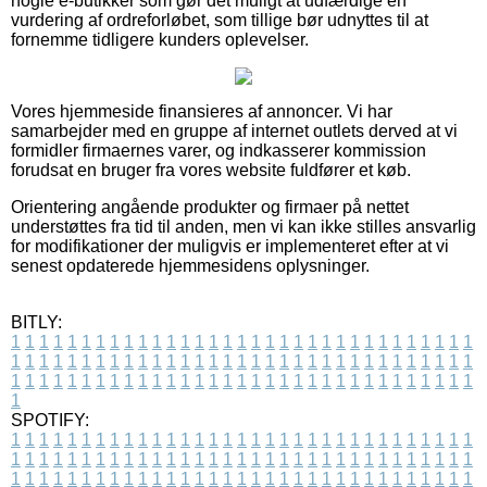
nogle e-butikker som gør det muligt at udfærdige en
vurdering af ordreforløbet, som tillige bør udnyttes til at
fornemme tidligere kunders oplevelser.
Vores hjemmeside finansieres af annoncer. Vi har
samarbejder med en gruppe af internet outlets derved at vi
formidler firmaernes varer, og indkasserer kommission
forudsat en bruger fra vores website fuldfører et køb.
Orientering angående produkter og firmaer på nettet
understøttes fra tid til anden, men vi kan ikke stilles ansvarlig
for modifikationer der muligvis er implementeret efter at vi
senest opdaterede hjemmesidens oplysninger.
BITLY:
1
1
1
1
1
1
1
1
1
1
1
1
1
1
1
1
1
1
1
1
1
1
1
1
1
1
1
1
1
1
1
1
1
1
1
1
1
1
1
1
1
1
1
1
1
1
1
1
1
1
1
1
1
1
1
1
1
1
1
1
1
1
1
1
1
1
1
1
1
1
1
1
1
1
1
1
1
1
1
1
1
1
1
1
1
1
1
1
1
1
1
1
1
1
1
1
1
1
1
1
SPOTIFY:
1
1
1
1
1
1
1
1
1
1
1
1
1
1
1
1
1
1
1
1
1
1
1
1
1
1
1
1
1
1
1
1
1
1
1
1
1
1
1
1
1
1
1
1
1
1
1
1
1
1
1
1
1
1
1
1
1
1
1
1
1
1
1
1
1
1
1
1
1
1
1
1
1
1
1
1
1
1
1
1
1
1
1
1
1
1
1
1
1
1
1
1
1
1
1
1
1
1
1