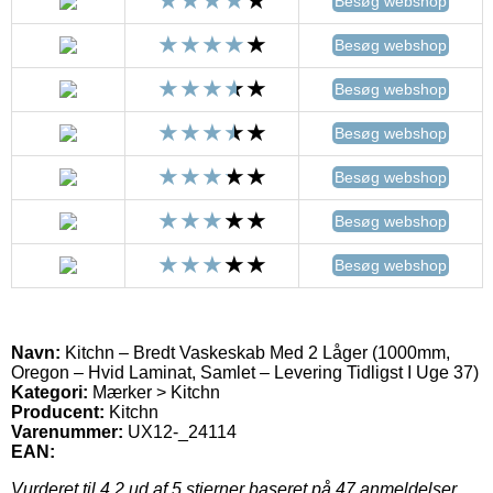
Besøg webshop
Besøg webshop
Besøg webshop
Besøg webshop
Besøg webshop
Besøg webshop
Besøg webshop
Navn:
Kitchn – Bredt Vaskeskab Med 2 Låger (1000mm,
Oregon – Hvid Laminat, Samlet – Levering Tidligst I Uge 37)
Kategori:
Mærker > Kitchn
Producent:
Kitchn
Varenummer:
UX12-_24114
EAN:
Vurderet til
4.2
ud af 5 stjerner baseret på
47
anmeldelser