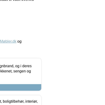
øbler.dk
og
nbrand, og i deres
køkkenet, sengen og
boligtilbehør, interiør,