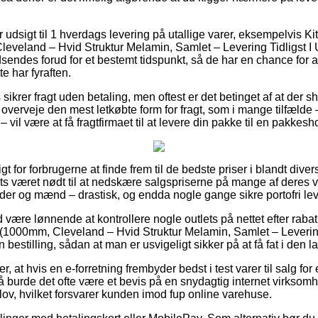
ler udsigt til 1 hverdags levering på utallige varer, eksempelvis 
eveland – Hvid Struktur Melamin, Samlet – Levering Tidligst I
sendes forud for et bestemt tidspunkt, så de har en chance for at
te har fyraften.
ikrer fragt uden betaling, men oftest er det betinget af at der s
u overveje den mest letkøbte form for fragt, som i mange tilfæld
– vil være at få fragtfirmaet til at levere din pakke til en pakkesh
igt for forbrugerne at finde frem til de bedste priser i blandt div
lets været nødt til at nedskære salgspriserne på mange af deres v
nder og mænd – drastisk, og endda nogle gange sikre portofri lev
id være lønnende at kontrollere nogle outlets på nettet efter raba
1000mm, Cleveland – Hvid Struktur Melamin, Samlet – Levering
estilling, sådan at man er usvigeligt sikker på at få fat i den la
r, at hvis en e-forretning frembyder bedst i test varer til salg fo
 burde det ofte være et bevis på en snydagtig internet virksomhe
 lov, hvilket forsvarer kunden imod fup online varehuse.