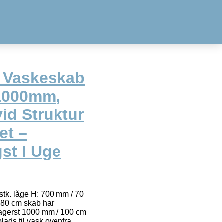
t Vaskeskab
(1000mm,
id Struktur
et –
gst I Uge
stk. låge H: 700 mm / 70
 80 cm skab har
bagerst 1000 mm / 100 cm
lads til vask ovenfra