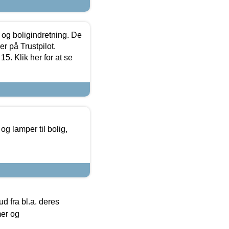
 og boligindretning. De
r på Trustpilot.
5. Klik her for at se
g lamper til bolig,
 fra bl.a. deres
mer og