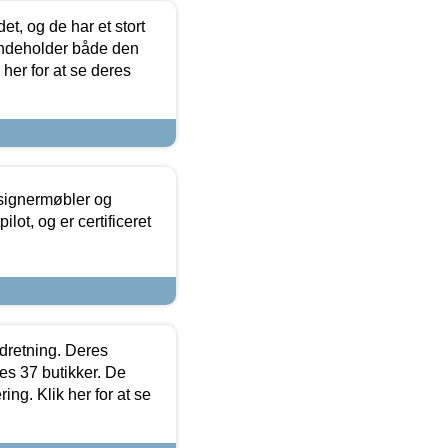
t, og de har et stort
 indeholder både den
 her for at se deres
esignermøbler og
lot, og er certificeret
ndretning. Deres
s 37 butikker. De
ing. Klik her for at se