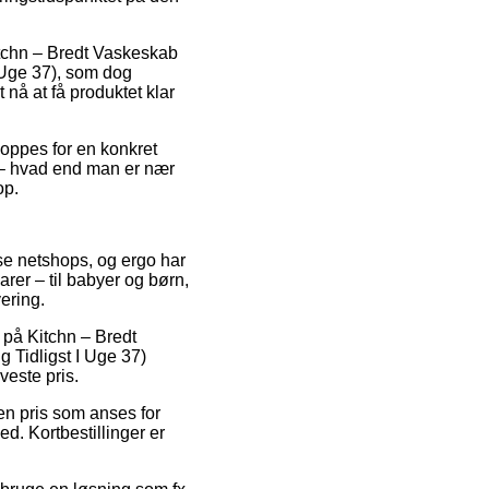
Kitchn – Bredt Vaskeskab
 Uge 37), som dog
 nå at få produktet klar
hoppes for en konkret
e – hvad end man er nær
op.
erse netshops, og ergo har
arer – til babyer og børn,
ering.
t på Kitchn – Bredt
 Tidligst I Uge 37)
veste pris.
r en pris som anses for
d. Kortbestillinger er