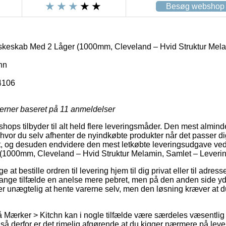
Besøg webshop
skeskab Med 2 Låger (1000mm, Cleveland – Hvid Struktur Mela
hn
4106
jerner baseret på
11
anmeldelser
ps tilbyder til alt held flere leveringsmåder. Den mest almindel
, hvor du selv afhenter de nyindkøbte produkter når det passer d
t, og desuden endvidere den mest letkøbte leveringsudgave ved 
1000mm, Cleveland – Hvid Struktur Melamin, Samlet – Levering 
t bestille ordren til levering hjem til dig privat eller til adres
mange tilfælde en anelse mere pebret, men på den anden side yd
 er unægtelig at hente varerne selv, men den løsning kræver at d
 Mærker > Kitchn kan i nogle tilfælde være særdeles væsentlig
, så derfor er det rimelig afgørende at du kigger nærmere på lev