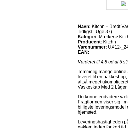
Navn:
Kitchn – Bredt Va
Tidligst I Uge 37)
Kategori:
Mærker > Kitc
Producent:
Kitchn
Varenummer:
UX12-_2
EAN:
Vurderet til
4.8
ud af 5 st
Temmelig mange online sho
leveret til en pakkeshop
altså meget ukomplicere
Vaskeskab Med 2 Låger (
Du kunne endvidere vælge a
Fragtformen viser sig i 
billigste leveringsmodel
hjemsted.
Leveringshastigheden på
pakken inden for kort tid