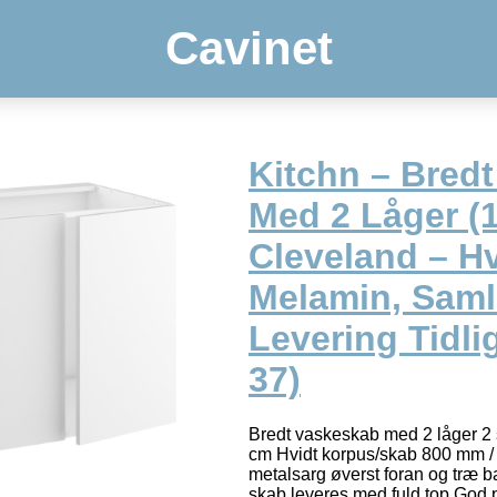
Cavinet
Kitchn – Bred
Med 2 Låger 
Cleveland – Hv
Melamin, Saml
Levering Tidli
37)
Bredt vaskeskab med 2 låger 2 
cm Hvidt korpus/skab 800 mm /
metalsarg øverst foran og træ 
skab leveres med fuld top God p