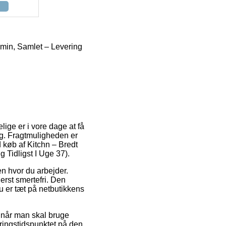
min, Samlet – Levering
ige er i vore dage at få
ig. Fragtmuligheden er
køb af Kitchn – Bredt
Tidligst I Uge 37).
sen hvor du arbejder.
erst smertefri. Den
u er tæt på netbutikkens
 når man skal bruge
eringstidspunktet på den