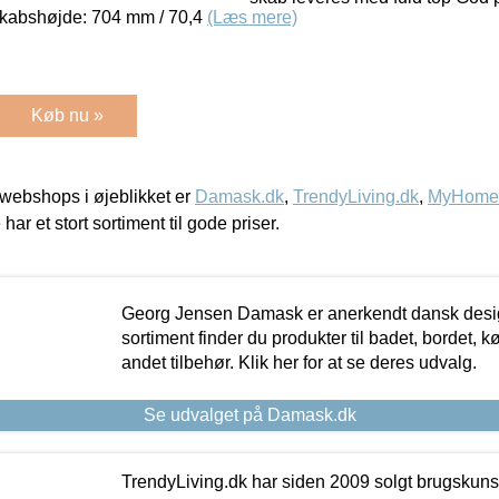
Skabshøjde: 704 mm / 70,4
(Læs mere)
Køb nu »
webshops i øjeblikket er
Damask.dk
,
TrendyLiving.dk
,
MyHomeM
 har et stort sortiment til gode priser.
Georg Jensen Damask er anerkendt dansk desig
sortiment finder du produkter til badet, bordet, 
andet tilbehør. Klik her for at se deres udvalg.
Se udvalget på Damask.dk
TrendyLiving.dk har siden 2009 solgt brugskunst, 