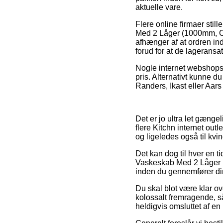
aktuelle vare.
Flere online firmaer stil
Med 2 Låger (1000mm, Cl
afhænger af at ordren ind
forud for at de lageransat
Nogle internet webshops s
pris. Alternativt kunne d
Randers, Ikast eller Aars 
Det er jo ultra let gængel
flere Kitchn internet out
og ligeledes også til kvi
Det kan dog til hver en t
Vaskeskab Med 2 Låger (
inden du gennemfører din b
Du skal blot være klar ove
kolossalt fremragende, så
heldigvis omsluttet af en