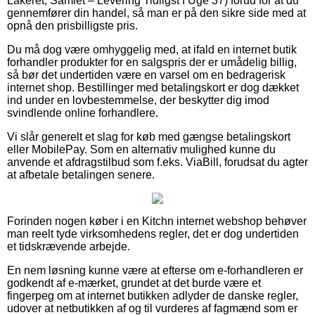
Lakeret, Samlet – Levering Tidligst I Uge 37) forud for at du
gennemfører din handel, så man er på den sikre side med at
opnå den prisbilligste pris.
Du må dog være omhyggelig med, at ifald en internet butik
forhandler produkter for en salgspris der er umådelig billig,
så bør det undertiden være en varsel om en bedragerisk
internet shop. Bestillinger med betalingskort er dog dækket
ind under en lovbestemmelse, der beskytter dig imod
svindlende online forhandlere.
Vi slår generelt et slag for køb med gængse betalingskort
eller MobilePay. Som en alternativ mulighed kunne du
anvende et afdragstilbud som f.eks. ViaBill, forudsat du agter
at afbetale betalingen senere.
Forinden nogen køber i en Kitchn internet webshop behøver
man reelt tyde virksomhedens regler, det er dog undertiden
et tidskrævende arbejde.
En nem løsning kunne være at efterse om e-forhandleren er
godkendt af e-mærket, grundet at det burde være et
fingerpeg om at internet butikken adlyder de danske regler,
udover at netbutikken af og til vurderes af fagmænd som er