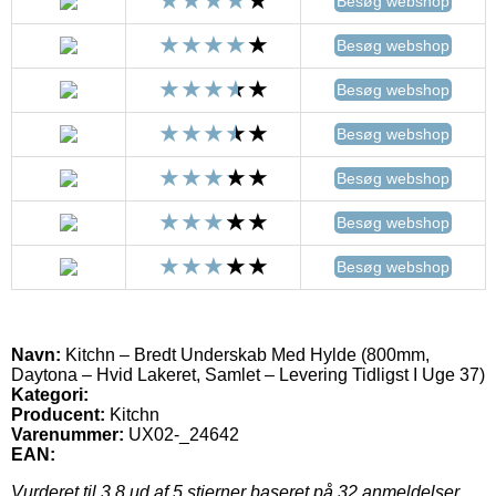
Besøg webshop
Besøg webshop
Besøg webshop
Besøg webshop
Besøg webshop
Besøg webshop
Besøg webshop
Navn:
Kitchn – Bredt Underskab Med Hylde (800mm,
Daytona – Hvid Lakeret, Samlet – Levering Tidligst I Uge 37)
Kategori:
Producent:
Kitchn
Varenummer:
UX02-_24642
EAN:
Vurderet til
3.8
ud af 5 stjerner baseret på
32
anmeldelser