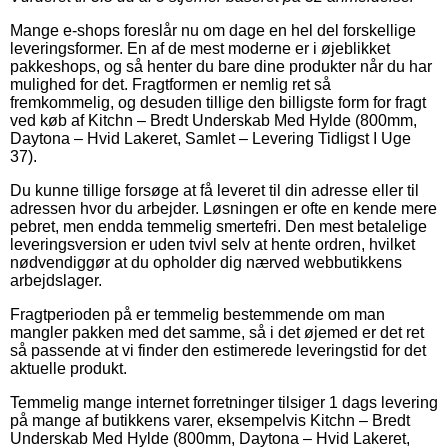
Mange e-shops foreslår nu om dage en hel del forskellige
leveringsformer. En af de mest moderne er i øjeblikket
pakkeshops, og så henter du bare dine produkter når du har
mulighed for det. Fragtformen er nemlig ret så
fremkommelig, og desuden tillige den billigste form for fragt
ved køb af Kitchn – Bredt Underskab Med Hylde (800mm,
Daytona – Hvid Lakeret, Samlet – Levering Tidligst I Uge
37).
Du kunne tillige forsøge at få leveret til din adresse eller til
adressen hvor du arbejder. Løsningen er ofte en kende mere
pebret, men endda temmelig smertefri. Den mest betalelige
leveringsversion er uden tvivl selv at hente ordren, hvilket
nødvendiggør at du opholder dig nærved webbutikkens
arbejdslager.
Fragtperioden på er temmelig bestemmende om man
mangler pakken med det samme, så i det øjemed er det ret
så passende at vi finder den estimerede leveringstid for det
aktuelle produkt.
Temmelig mange internet forretninger tilsiger 1 dags levering
på mange af butikkens varer, eksempelvis Kitchn – Bredt
Underskab Med Hylde (800mm, Daytona – Hvid Lakeret,