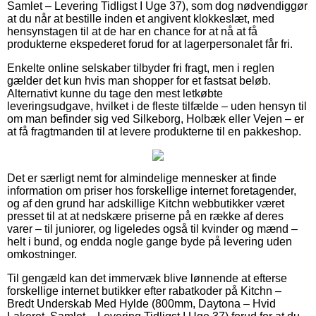
Samlet – Levering Tidligst I Uge 37), som dog nødvendiggør
at du når at bestille inden et angivent klokkeslæt, med
hensynstagen til at de har en chance for at nå at få
produkterne ekspederet forud for at lagerpersonalet får fri.
Enkelte online selskaber tilbyder fri fragt, men i reglen
gælder det kun hvis man shopper for et fastsat beløb.
Alternativt kunne du tage den mest letkøbte
leveringsudgave, hvilket i de fleste tilfælde – uden hensyn til
om man befinder sig ved Silkeborg, Holbæk eller Vejen – er
at få fragtmanden til at levere produkterne til en pakkeshop.
Det er særligt nemt for almindelige mennesker at finde
information om priser hos forskellige internet foretagender,
og af den grund har adskillige Kitchn webbutikker været
presset til at at nedskære priserne på en række af deres
varer – til juniorer, og ligeledes også til kvinder og mænd –
helt i bund, og endda nogle gange byde på levering uden
omkostninger.
Til gengæld kan det immervæk blive lønnende at efterse
forskellige internet butikker efter rabatkoder på Kitchn –
Bredt Underskab Med Hylde (800mm, Daytona – Hvid