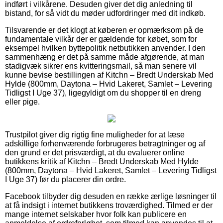
indført i vilkårene. Desuden giver det dig anledning til
bistand, for så vidt du møder udfordringer med dit indkøb.
Tilsvarende er det klogt at køberen er opmærksom på de
fundamentale vilkår der er gældende for købet, som for
eksempel hvilken byttepolitik netbutikken anvender. I den
sammenhæng er det på samme måde afgørende, at man
stadigvæk sikrer ens kvitteringsmail, så man senere vil
kunne bevise bestillingen af Kitchn – Bredt Underskab Med
Hylde (800mm, Daytona – Hvid Lakeret, Samlet – Levering
Tidligst I Uge 37), ligegyldigt om du shopper til en dreng
eller pige.
Trustpilot giver dig rigtig fine muligheder for at læse
adskillige forhenværende forbrugeres betragtninger og af
den grund er det prisværdigt, at du evaluerer online
butikkens kritik af Kitchn – Bredt Underskab Med Hylde
(800mm, Daytona – Hvid Lakeret, Samlet – Levering Tidligst
I Uge 37) før du placerer din ordre.
Facebook tilbyder dig desuden en række ærlige løsninger til
at få indsigt i internet butikkens troværdighed. Tilmed er der
mange internet selskaber hvor folk kan publicere en