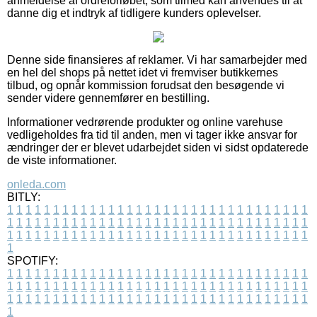
anmeldelse af ordreforløbet, som tilmed kan anvendes til at
danne dig et indtryk af tidligere kunders oplevelser.
Denne side finansieres af reklamer. Vi har samarbejder med
en hel del shops på nettet idet vi fremviser butikkernes
tilbud, og opnår kommission forudsat den besøgende vi
sender videre gennemfører en bestilling.
Informationer vedrørende produkter og online varehuse
vedligeholdes fra tid til anden, men vi tager ikke ansvar for
ændringer der er blevet udarbejdet siden vi sidst opdaterede
de viste informationer.
onleda.com
BITLY:
1
1
1
1
1
1
1
1
1
1
1
1
1
1
1
1
1
1
1
1
1
1
1
1
1
1
1
1
1
1
1
1
1
1
1
1
1
1
1
1
1
1
1
1
1
1
1
1
1
1
1
1
1
1
1
1
1
1
1
1
1
1
1
1
1
1
1
1
1
1
1
1
1
1
1
1
1
1
1
1
1
1
1
1
1
1
1
1
1
1
1
1
1
1
1
1
1
1
1
1
SPOTIFY:
1
1
1
1
1
1
1
1
1
1
1
1
1
1
1
1
1
1
1
1
1
1
1
1
1
1
1
1
1
1
1
1
1
1
1
1
1
1
1
1
1
1
1
1
1
1
1
1
1
1
1
1
1
1
1
1
1
1
1
1
1
1
1
1
1
1
1
1
1
1
1
1
1
1
1
1
1
1
1
1
1
1
1
1
1
1
1
1
1
1
1
1
1
1
1
1
1
1
1
1