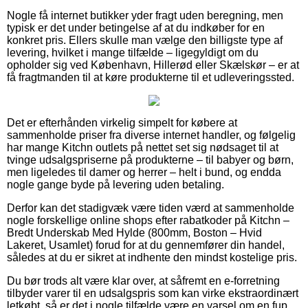
Nogle få internet butikker yder fragt uden beregning, men
typisk er det under betingelse af at du indkøber for en
konkret pris. Ellers skulle man vælge den billigste type af
levering, hvilket i mange tilfælde – ligegyldigt om du
opholder sig ved København, Hillerød eller Skælskør – er at
få fragtmanden til at køre produkterne til et udleveringssted.
Det er efterhånden virkelig simpelt for købere at
sammenholde priser fra diverse internet handler, og følgelig
har mange Kitchn outlets på nettet set sig nødsaget til at
tvinge udsalgspriserne på produkterne – til babyer og børn,
men ligeledes til damer og herrer – helt i bund, og endda
nogle gange byde på levering uden betaling.
Derfor kan det stadigvæk være tiden værd at sammenholde
nogle forskellige online shops efter rabatkoder på Kitchn –
Bredt Underskab Med Hylde (800mm, Boston – Hvid
Lakeret, Usamlet) forud for at du gennemfører din handel,
således at du er sikret at indhente den mindst kostelige pris.
Du bør trods alt være klar over, at såfremt en e-forretning
tilbyder varer til en udsalgspris som kan virke ekstraordinært
letkøbt, så er det i nogle tilfælde være en varsel om en fup