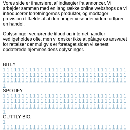
Vores side er finansieret af indtægter fra annoncer. Vi
arbejder sammen med en lang række online webshops da vi
introducerer forretningernes produkter, og modtager
provision i tilfælde af at den bruger vi sender videre udfører
en handel.
Oplysninger vedrørende tilbud og internet handler
vedligeholdes ofte, men vi ønsker ikke at påtage os ansvaret
for rettelser der muligvis er foretaget siden vi senest
opdaterede hjemmesidens oplysninger.
BITLY:
1
1
1
1
1
1
1
1
1
1
1
1
1
1
1
1
1
1
1
1
1
1
1
1
1
1
1
1
1
1
1
1
1
1
1
1
1
1
1
1
1
1
1
1
1
1
1
1
1
1
1
1
1
1
1
1
1
1
1
1
1
1
1
1
1
1
1
1
1
1
1
1
1
1
1
1
1
1
1
1
1
1
1
1
1
1
1
1
1
1
1
1
1
1
1
1
1
1
1
1
SPOTIFY:
1
1
1
1
1
1
1
1
1
1
1
1
1
1
1
1
1
1
1
1
1
1
1
1
1
1
1
1
1
1
1
1
1
1
1
1
1
1
1
1
1
1
1
1
1
1
1
1
1
1
1
1
1
1
1
1
1
1
1
1
1
1
1
1
1
1
1
1
1
1
1
1
1
1
1
1
1
1
1
1
1
1
1
1
1
1
1
1
1
1
1
1
1
1
1
1
1
1
1
1
CUTTLY BIO:
1
1
1
1
1
1
1
1
1
1
1
1
1
1
1
1
1
1
1
1
1
1
1
1
1
1
1
1
1
1
1
1
1
1