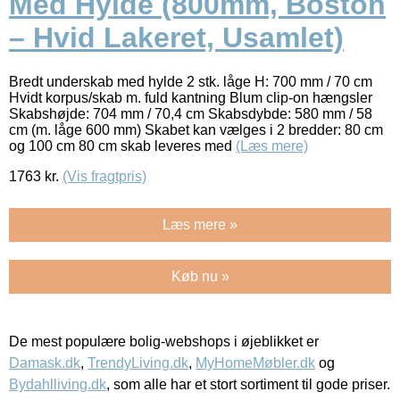
Med Hylde (800mm, Boston
– Hvid Lakeret, Usamlet)
Bredt underskab med hylde 2 stk. låge H: 700 mm / 70 cm
Hvidt korpus/skab m. fuld kantning Blum clip-on hængsler
Skabshøjde: 704 mm / 70,4 cm Skabsdybde: 580 mm / 58
cm (m. låge 600 mm) Skabet kan vælges i 2 bredder: 80 cm
og 100 cm 80 cm skab leveres med
(Læs mere)
1763
kr.
(Vis fragtpris)
Læs mere »
Køb nu »
De mest populære bolig-webshops i øjeblikket er
Damask.dk
,
TrendyLiving.dk
,
MyHomeMøbler.dk
og
Bydahlliving.dk
, som alle har et stort sortiment til gode priser.