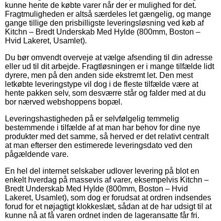
kunne hente de købte varer når der er mulighed for det.
Fragtmuligheden er altså særdeles let gængelig, og mange
gange tillige den prisbilligste leveringsløsning ved køb af
Kitchn – Bredt Underskab Med Hylde (800mm, Boston –
Hvid Lakeret, Usamlet).
Du bør omvendt overveje at vælge afsending til din adresse
eller ud til dit arbejde. Fragtløsningen er i mange tilfælde lidt
dyrere, men på den anden side ekstremt let. Den mest
letkøbte leveringstype vil dog i de fleste tilfælde være at
hente pakken selv, som desværre står og falder med at du
bor nærved webshoppens bopæl.
Leveringshastigheden på er selvfølgelig temmelig
bestemmende i tilfælde af at man har behov for dine nye
produkter med det samme, så herved er det relativt centralt
at man efterser den estimerede leveringsdato ved den
pågældende vare.
En hel del internet selskaber udlover levering på blot en
enkelt hverdag på massevis af varer, eksempelvis Kitchn –
Bredt Underskab Med Hylde (800mm, Boston – Hvid
Lakeret, Usamlet), som dog er forudsat at ordren indsendes
forud for et nøjagtigt klokkeslæt, sådan at de har udsigt til at
kunne nå at få varen ordnet inden de lageransatte får fri.