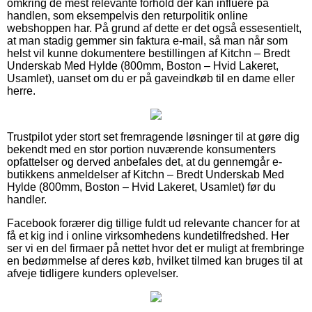
omkring de mest relevante forhold der kan influere på
handlen, som eksempelvis den returpolitik online
webshoppen har. På grund af dette er det også essesentielt,
at man stadig gemmer sin faktura e-mail, så man når som
helst vil kunne dokumentere bestillingen af Kitchn – Bredt
Underskab Med Hylde (800mm, Boston – Hvid Lakeret,
Usamlet), uanset om du er på gaveindkøb til en dame eller
herre.
Trustpilot yder stort set fremragende løsninger til at gøre dig
bekendt med en stor portion nuværende konsumenters
opfattelser og derved anbefales det, at du gennemgår e-
butikkens anmeldelser af Kitchn – Bredt Underskab Med
Hylde (800mm, Boston – Hvid Lakeret, Usamlet) før du
handler.
Facebook forærer dig tillige fuldt ud relevante chancer for at
få et kig ind i online virksomhedens kundetilfredshed. Her
ser vi en del firmaer på nettet hvor det er muligt at frembringe
en bedømmelse af deres køb, hvilket tilmed kan bruges til at
afveje tidligere kunders oplevelser.