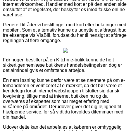
internet virksomhed. Handler med kort er på den anden side
omsluttet af et regelsæt, der beskytter os imod falske online
varehuse.
Generelt tilråder vi bestillinger med kort eller betalinger med
mobilen. Som et alternativ kunne du udnytte et afdragstilbud
fra eksempelvis ViaBill, forudsat du har til hensigt at afdrage
regningen af flere omgange.
Før nogen bestiller på en Kitchn e-butik kunne de helt
sikkert gennemlæse butikkens handelsbetingelser, dog er
det almindeligvis et omfattende arbejde.
En nem løsning kunne derfor være at se nærmere på om e-
forhandleren er verificeret af e-mærket, da det bør være et
kendetegn for at internet webshoppen tilslutter sig dansk
lovgivning, tillige med at internet butikken nu og da
overværes af eksperter som har meget erfaring med
vilkårene på området. Derudover giver det dig lejlighed til
hjælpende service, for så vidt du forvoldes dilemmaer med
din handel.
Udover dette kan det anbefales at køberen er omhyggelig