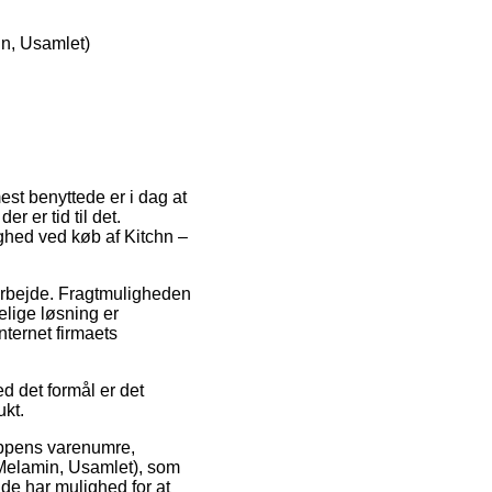
n, Usamlet)
mest benyttede er i dag at
er er tid til det.
ighed ved køb af Kitchn –
t arbejde. Fragtmuligheden
lige løsning er
nternet firmaets
ed det formål er det
ukt.
oppens varenumre,
Melamin, Usamlet), som
de har mulighed for at