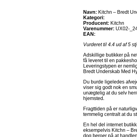
Navn:
Kitchn – Bredt Un
Kategori:
Producent:
Kitchn
Varenummer:
UX02-_2
EAN:
Vurderet til
4.4
ud af 5 st
Adskillige butikker på net
få leveret til en pakkeshop,
Leveringstypen er nemlig 
Bredt Underskab Med Hyl
Du burde ligeledes afveje
viser sig godt nok en sm
unægtelig at du selv hent
hjemsted.
Fragttiden på er naturlig
temmelig centralt at du s
En hel del internet but
eksempelvis Kitchn – Br
dog beroer på at handlen