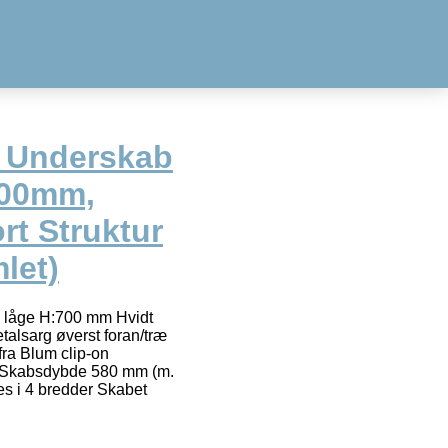
t Underskab
000mm,
rt Struktur
let)
. låge H:700 mm Hvidt
talsarg øverst foran/træ
fra Blum clip-on
Skabsdybde 580 mm (m.
s i 4 bredder Skabet