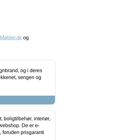
øbler.dk
og
nbrand, og i deres
køkkenet, sengen og
boligtilbehør, interiør,
 webshop. De er e-
 foruden prisgaranti