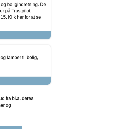
 og boligindretning. De
r på Trustpilot.
5. Klik her for at se
g lamper til bolig,
 fra bl.a. deres
mer og