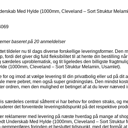
derskab Med Hylde (1000mm, Cleveland – Sort Struktur Melami
4069
jerner baseret på
20
anmeldelser
tet tildeler nu til dags diverse forskellige leveringsformer. Den 
 fordi det giver dig fuld fleksibilitet til at hente din bestilling når d
særdeles uproblematisk, og tit ligeledes den billigste fragtmul
de (1000mm, Cleveland – Sort Struktur Melamin, Usamlet).
 for og imod at vælge levering til din privatbolig eller ud på di
ule mere pebret, men også super gnidningsløs. Den mindst koste
er ordren, men den mulighed er betinget af at du lever nærved i
vis særdeles central såfremt vi har behov for ordren straks, og m
tuderer det forventede leveringstidspunkt på det respektive prod
ikker reklamerer med levering på næste hverdag på mange af sh
edt Underskab Med Hylde (1000mm, Cleveland – Sort Struktur 
 gemmenføres forinden et besluttet tidspunkt, med det formål at 