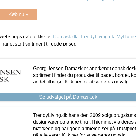
Køb nu »
webshops i øjeblikket er
Damask.dk
,
TrendyLiving.dk
,
MyHomeM
 har et stort sortiment til gode priser.
Georg Jensen Damask er anerkendt dansk desig
sortiment finder du produkter til badet, bordet, 
andet tilbehør. Klik her for at se deres udvalg.
Se udvalget på Damask.dk
TrendyLiving.dk har siden 2009 solgt brugskunst, 
designvarer og andre ting til hjemmet via deres
mærkede og har gode anmeldelser på Trustpilot,
på alle varer. Klik her for at se deres udvalg.