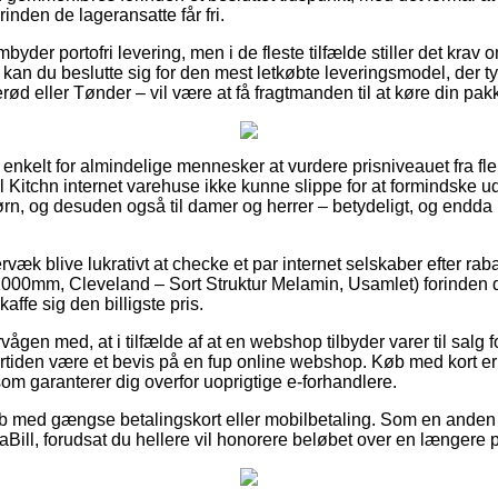
rinden de lageransatte får fri.
byder portofri levering, men i de fleste tilfælde stiller det krav
t kan du beslutte sig for den mest letkøbte leveringsmodel, der 
rød eller Tønder – vil være at få fragtmanden til at køre din pakk
 enkelt for almindelige mennesker at vurdere prisniveauet fra fle
el Kitchn internet varehuse ikke kunne slippe for at formindske
 børn, og desuden også til damer og herrer – betydeligt, og end
væk blive lukrativt at checke et par internet selskaber efter rab
0mm, Cleveland – Sort Struktur Melamin, Usamlet) forinden du 
affe sig den billigste pris.
vågen med, at i tilfælde af at en webshop tilbyder varer til salg 
ertiden være et bevis på en fup online webshop. Køb med kort e
 som garanterer dig overfor uoprigtige e-forhandlere.
køb med gængse betalingskort eller mobilbetaling. Som en anden
Bill, forudsat du hellere vil honorere beløbet over en længere 