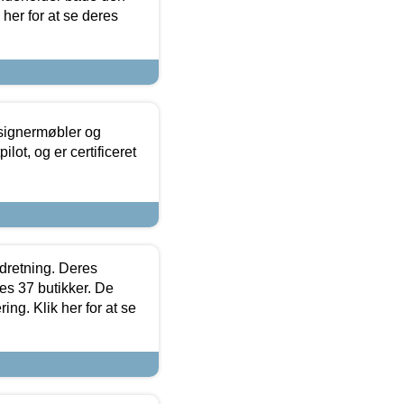
 her for at se deres
esignermøbler og
lot, og er certificeret
ndretning. Deres
s 37 butikker. De
ing. Klik her for at se