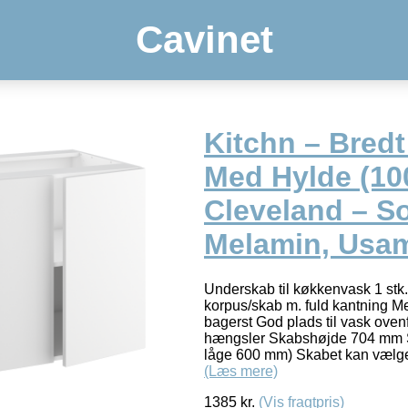
Cavinet
Kitchn – Bred
Med Hylde (1
Cleveland – So
Melamin, Usam
Underskab til køkkenvask 1 stk
korpus/skab m. fuld kantning Me
bagerst God plads til vask oven
hængsler Skabshøjde 704 mm 
låge 600 mm) Skabet kan vælge
(Læs mere)
1385
kr.
(Vis fragtpris)