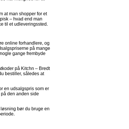
 om at man shopper for et
typisk – hvad end man
e til et udleveringssted.
re online forhandlere, og
 udsalgspriserne på mange
da nogle gange frembyde
atkoder på Kitchn – Bredt
bestiller, således at
for en udsalgspris som er
r på den anden side
 løsning bør du bruge en
periode.