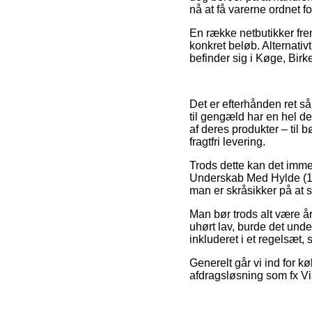
nå at få varerne ordnet fo
En række netbutikker frem
konkret beløb. Alternativ
befinder sig i Køge, Birke
Det er efterhånden ret så
til gengæld har en hel d
af deres produkter – til
fragtfri levering.
Trods dette kan det immer
Underskab Med Hylde (100
man er skråsikker på at sk
Man bør trods alt være år
uhørt lav, burde det und
inkluderet i et regelsæt,
Generelt går vi ind for 
afdragsløsning som fx Via