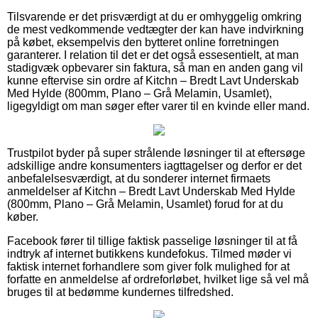
Tilsvarende er det prisværdigt at du er omhyggelig omkring
de mest vedkommende vedtægter der kan have indvirkning
på købet, eksempelvis den bytteret online forretningen
garanterer. I relation til det er det også essesentielt, at man
stadigvæk opbevarer sin faktura, så man en anden gang vil
kunne eftervise sin ordre af Kitchn – Bredt Lavt Underskab
Med Hylde (800mm, Plano – Grå Melamin, Usamlet),
ligegyldigt om man søger efter varer til en kvinde eller mand.
Trustpilot byder på super strålende løsninger til at eftersøge
adskillige andre konsumenters iagttagelser og derfor er det
anbefalelsesværdigt, at du sonderer internet firmaets
anmeldelser af Kitchn – Bredt Lavt Underskab Med Hylde
(800mm, Plano – Grå Melamin, Usamlet) forud for at du
køber.
Facebook fører til tillige faktisk passelige løsninger til at få
indtryk af internet butikkens kundefokus. Tilmed møder vi
faktisk internet forhandlere som giver folk mulighed for at
forfatte en anmeldelse af ordreforløbet, hvilket lige så vel må
bruges til at bedømme kundernes tilfredshed.