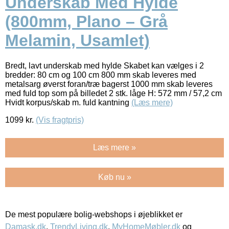
Underskab Med Hylde
(800mm, Plano – Grå
Melamin, Usamlet)
Bredt, lavt underskab med hylde Skabet kan vælges i 2
bredder: 80 cm og 100 cm 800 mm skab leveres med
metalsarg øverst foran/træ bagerst 1000 mm skab leveres
med fuld top som på billedet 2 stk. låge H: 572 mm / 57,2 cm
Hvidt korpus/skab m. fuld kantning
(Læs mere)
1099
kr.
(Vis fragtpris)
Læs mere »
Køb nu »
De mest populære bolig-webshops i øjeblikket er
Damask.dk
,
TrendyLiving.dk
,
MyHomeMøbler.dk
og