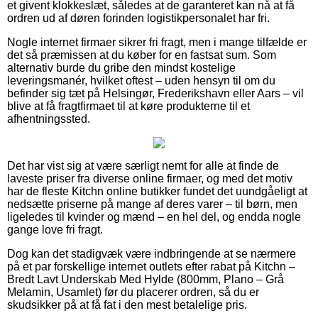
et givent klokkeslæt, således at de garanteret kan nå at få
ordren ud af døren forinden logistikpersonalet har fri.
Nogle internet firmaer sikrer fri fragt, men i mange tilfælde er
det så præmissen at du køber for en fastsat sum. Som
alternativ burde du gribe den mindst kostelige
leveringsmanér, hvilket oftest – uden hensyn til om du
befinder sig tæt på Helsingør, Frederikshavn eller Aars – vil
blive at få fragtfirmaet til at køre produkterne til et
afhentningssted.
Det har vist sig at være særligt nemt for alle at finde de
laveste priser fra diverse online firmaer, og med det motiv
har de fleste Kitchn online butikker fundet det uundgåeligt at
nedsætte priserne på mange af deres varer – til børn, men
ligeledes til kvinder og mænd – en hel del, og endda nogle
gange love fri fragt.
Dog kan det stadigvæk være indbringende at se nærmere
på et par forskellige internet outlets efter rabat på Kitchn –
Bredt Lavt Underskab Med Hylde (800mm, Plano – Grå
Melamin, Usamlet) før du placerer ordren, så du er
skudsikker på at få fat i den mest betalelige pris.