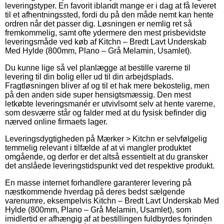
leveringstyper. En favorit iblandt mange er i dag at få leveret
til et afhentningssted, fordi du på den måde nemt kan hente
ordren når det passer dig. Løsningen er nemlig ret så
fremkommelig, samt ofte ydermere den mest prisbevidste
leveringsmåde ved køb af Kitchn – Bredt Lavt Underskab
Med Hylde (800mm, Plano – Grå Melamin, Usamlet).
Du kunne lige så vel planlægge at bestille varerne til
levering til din bolig eller ud til din arbejdsplads.
Fragtløsningen bliver af og til et hak mere bekostelig, men
på den anden side super hensigtsmæssig. Den mest
letkøbte leveringsmanér er utvivlsomt selv at hente varerne,
som desværre står og falder med at du fysisk befinder dig
nærved online firmaets lager.
Leveringsdygtigheden på Mærker > Kitchn er selvfølgelig
temmelig relevant i tilfælde af at vi mangler produktet
omgående, og derfor er det altså essentielt at du gransker
det anslåede leveringstidspunkt ved det respektive produkt.
En masse internet forhandlere garanterer levering på
næstkommende hverdag på deres bedst sælgende
varenumre, eksempelvis Kitchn – Bredt Lavt Underskab Med
Hylde (800mm, Plano – Grå Melamin, Usamlet), som
imidlertid er afhængig af at bestillingen fuldbyrdes forinden