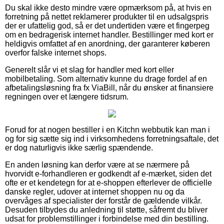
Du skal ikke desto mindre være opmærksom på, at hvis en
forretning på nettet reklamerer produkter til en udsalgspris
der er ufattelig god, så er det undertiden være et fingerpeg
om en bedragerisk internet handler. Bestillinger med kort er
heldigvis omfattet af en anordning, der garanterer køberen
overfor falske internet shops.
Generelt slår vi et slag for handler med kort eller
mobilbetaling. Som alternativ kunne du drage fordel af en
afbetalingsløsning fra fx ViaBill, når du ønsker at finansiere
regningen over et længere tidsrum.
Forud for at nogen bestiller i en Kitchn webbutik kan man i
og for sig sætte sig ind i virksomhedens forretningsaftale, det
er dog naturligvis ikke særlig spændende.
En anden løsning kan derfor være at se nærmere på
hvorvidt e-forhandleren er godkendt af e-mærket, siden det
ofte er et kendetegn for at e-shoppen efterlever de officielle
danske regler, udover at internet shoppen nu og da
overvåges af specialister der forstår de gældende vilkår.
Desuden tilbydes du anledning til støtte, såfremt du bliver
udsat for problemstillinger i forbindelse med din bestilling.