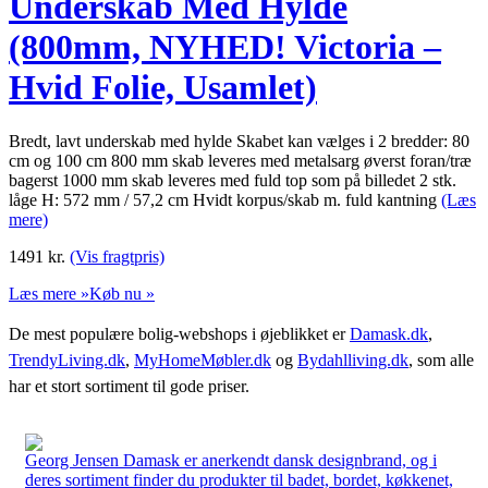
Underskab Med Hylde
(800mm, NYHED! Victoria –
Hvid Folie, Usamlet)
Bredt, lavt underskab med hylde Skabet kan vælges i 2 bredder: 80
cm og 100 cm 800 mm skab leveres med metalsarg øverst foran/træ
bagerst 1000 mm skab leveres med fuld top som på billedet 2 stk.
låge H: 572 mm / 57,2 cm Hvidt korpus/skab m. fuld kantning
(Læs
mere)
1491
kr.
(Vis fragtpris)
Læs mere »
Køb nu »
De mest populære bolig-webshops i øjeblikket er
Damask.dk
,
TrendyLiving.dk
,
MyHomeMøbler.dk
og
Bydahlliving.dk
, som alle
har et stort sortiment til gode priser.
Georg Jensen Damask er anerkendt dansk designbrand, og i
deres sortiment finder du produkter til badet, bordet, køkkenet,