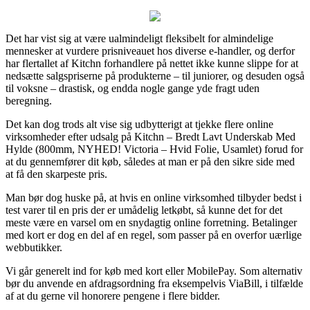
Det har vist sig at være ualmindeligt fleksibelt for almindelige
mennesker at vurdere prisniveauet hos diverse e-handler, og derfor
har flertallet af Kitchn forhandlere på nettet ikke kunne slippe for at
nedsætte salgspriserne på produkterne – til juniorer, og desuden også
til voksne – drastisk, og endda nogle gange yde fragt uden
beregning.
Det kan dog trods alt vise sig udbytterigt at tjekke flere online
virksomheder efter udsalg på Kitchn – Bredt Lavt Underskab Med
Hylde (800mm, NYHED! Victoria – Hvid Folie, Usamlet) forud for
at du gennemfører dit køb, således at man er på den sikre side med
at få den skarpeste pris.
Man bør dog huske på, at hvis en online virksomhed tilbyder bedst i
test varer til en pris der er umådelig letkøbt, så kunne det for det
meste være en varsel om en snydagtig online forretning. Betalinger
med kort er dog en del af en regel, som passer på en overfor uærlige
webbutikker.
Vi går generelt ind for køb med kort eller MobilePay. Som alternativ
bør du anvende en afdragsordning fra eksempelvis ViaBill, i tilfælde
af at du gerne vil honorere pengene i flere bidder.