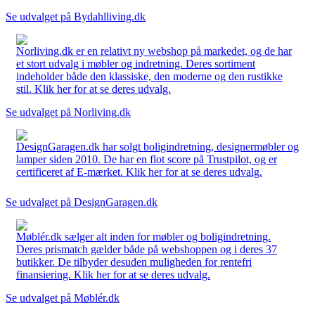
Se udvalget på Bydahlliving.dk
Norliving.dk er en relativt ny webshop på markedet, og de har
et stort udvalg i møbler og indretning. Deres sortiment
indeholder både den klassiske, den moderne og den rustikke
stil. Klik her for at se deres udvalg.
Se udvalget på Norliving.dk
DesignGaragen.dk har solgt boligindretning, designermøbler og
lamper siden 2010. De har en flot score på Trustpilot, og er
certificeret af E-mærket. Klik her for at se deres udvalg.
Se udvalget på DesignGaragen.dk
Møblér.dk sælger alt inden for møbler og boligindretning.
Deres prismatch gælder både på webshoppen og i deres 37
butikker. De tilbyder desuden muligheden for rentefri
finansiering. Klik her for at se deres udvalg.
Se udvalget på Møblér.dk