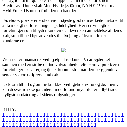
et slag for, at du gransker netshoppens anmeldelser af Kitchn –
Bredt Lavt Underskab Med Hylde (800mm, NYHED! Victoria –
Hvid Folie, Usamlet) forinden du handler.
Facebook præsterer endvidere i højeste grad udmærkede metoder til
at få indsigt i e-forretningens pålidelighed. Her ser vi nogle e-
forretninger som tilbyder kunderne at levere en anmeldelse af deres
køb, som tilmed bør anvendes til afvejning af hvor tilfredse
kunderne er.
Websitet er finansieret ved hjælp af reklamer. Vi arbejder tæt
sammen med en stribe online virksomheder eftersom vi publicerer
forretningernes varer, og tjener kommission når den besøgende vi
sender videre udfører et indkøb.
Data om tilbud og online butikker vedligeholdes nu og da, men vi
kan desværre ikke garantere imod forandringer der er udført siden
nyligste opdatering af sidens oplysninger.
BITLY:
1
1
1
1
1
1
1
1
1
1
1
1
1
1
1
1
1
1
1
1
1
1
1
1
1
1
1
1
1
1
1
1
1
1
1
1
1
1
1
1
1
1
1
1
1
1
1
1
1
1
1
1
1
1
1
1
1
1
1
1
1
1
1
1
1
1
1
1
1
1
1
1
1
1
1
1
1
1
1
1
1
1
1
1
1
1
1
1
1
1
1
1
1
1
1
1
1
1
1
1