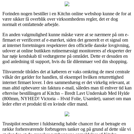
Forinden nogen bestiller i en Kitchn online webshop kunne de for at
være sikker få overblik over virksomhedens regler, det er dog
normalt et omfattende arbejde.
En anden valgmulighed kunne måske være at se nærmere på om e-
firmaet er verificeret af e-mærket, siden det generelt er et signal om
at internet forretningen respekterer den officielle danske lovgivning,
udover at online butikken rutinemæssigt monitoreres af eksperter der
har nøje kendskab til vedtægterne på området. Dette er desuden en
god anledning til support, hvis du får dilemmaer ved din shopping.
Tilsvarende tilrådes det at køberen er vaks omkring de mest centrale
vilkår der gælder for handlen, til eksempel hvilken returrettighed
internet firmaet lover. I den sammenhæng er det virkelig relevant, at
man altid opbevarer sin faktura e-mail, således man til enhver tid kan
eftervise bestillingen af Kitchn – Bredt Lavt Underskab Med Hylde
(800mm, NYHED! Victoria – Hvid Folie, Usamlet), uanset om man
leder efter et produkt til en kvinde eller mand.
Trustpilot resulterer i fuldstændig habile chancer for at betragte en
række forhenværende forbrugeres tanker og på grund af dette slår vi