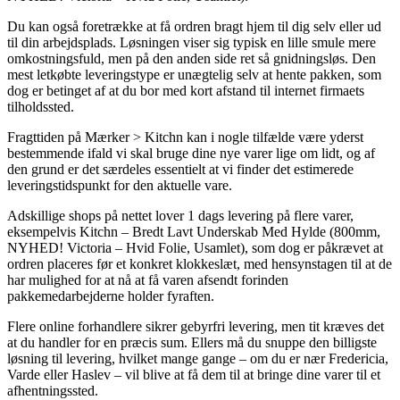
Du kan også foretrække at få ordren bragt hjem til dig selv eller ud
til din arbejdsplads. Løsningen viser sig typisk en lille smule mere
omkostningsfuld, men på den anden side ret så gnidningsløs. Den
mest letkøbte leveringstype er unægtelig selv at hente pakken, som
dog er betinget af at du bor med kort afstand til internet firmaets
tilholdssted.
Fragttiden på Mærker > Kitchn kan i nogle tilfælde være yderst
bestemmende ifald vi skal bruge dine nye varer lige om lidt, og af
den grund er det særdeles essentielt at vi finder det estimerede
leveringstidspunkt for den aktuelle vare.
Adskillige shops på nettet lover 1 dags levering på flere varer,
eksempelvis Kitchn – Bredt Lavt Underskab Med Hylde (800mm,
NYHED! Victoria – Hvid Folie, Usamlet), som dog er påkrævet at
ordren placeres før et konkret klokkeslæt, med hensynstagen til at de
har mulighed for at nå at få varen afsendt forinden
pakkemedarbejderne holder fyraften.
Flere online forhandlere sikrer gebyrfri levering, men tit kræves det
at du handler for en præcis sum. Ellers må du snuppe den billigste
løsning til levering, hvilket mange gange – om du er nær Fredericia,
Varde eller Haslev – vil blive at få dem til at bringe dine varer til et
afhentningssted.