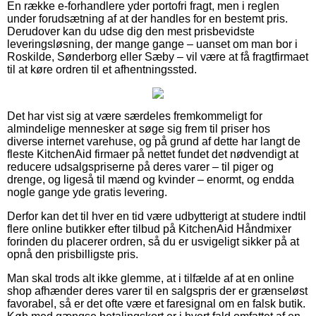
En række e-forhandlere yder portofri fragt, men i reglen
under forudsætning af at der handles for en bestemt pris.
Derudover kan du udse dig den mest prisbevidste
leveringsløsning, der mange gange – uanset om man bor i
Roskilde, Sønderborg eller Sæby – vil være at få fragtfirmaet
til at køre ordren til et afhentningssted.
Det har vist sig at være særdeles fremkommeligt for
almindelige mennesker at søge sig frem til priser hos
diverse internet varehuse, og på grund af dette har langt de
fleste KitchenAid firmaer på nettet fundet det nødvendigt at
reducere udsalgspriserne på deres varer – til piger og
drenge, og ligeså til mænd og kvinder – enormt, og endda
nogle gange yde gratis levering.
Derfor kan det til hver en tid være udbytterigt at studere indtil
flere online butikker efter tilbud på KitchenAid Håndmixer
forinden du placerer ordren, så du er usvigeligt sikker på at
opnå den prisbilligste pris.
Man skal trods alt ikke glemme, at i tilfælde af at en online
shop afhænder deres varer til en salgspris der er grænseløst
favorabel, så er det ofte være et faresignal om en falsk butik.