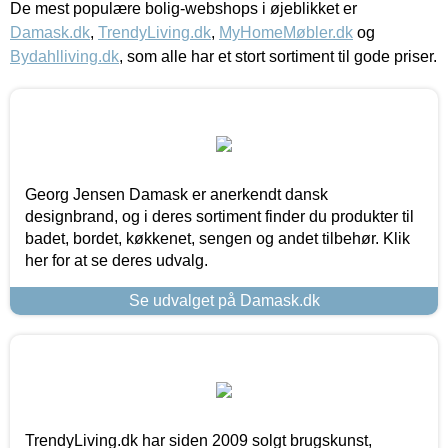
De mest populære bolig-webshops i øjeblikket er
Damask.dk
,
TrendyLiving.dk
,
MyHomeMøbler.dk
og
Bydahlliving.dk
, som alle har et stort sortiment til gode priser.
Georg Jensen Damask er anerkendt dansk
designbrand, og i deres sortiment finder du produkter til
badet, bordet, køkkenet, sengen og andet tilbehør. Klik
her for at se deres udvalg.
Se udvalget på Damask.dk
TrendyLiving.dk har siden 2009 solgt brugskunst,