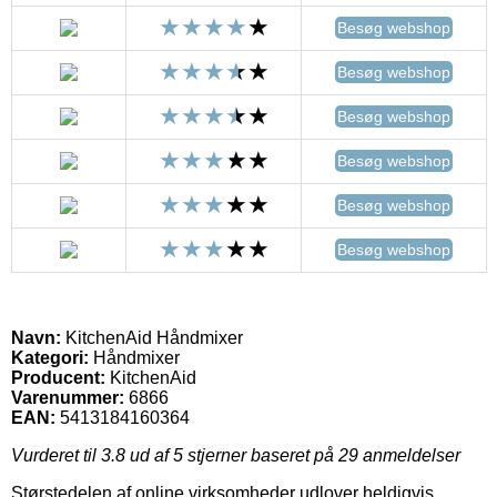
Besøg webshop
Besøg webshop
Besøg webshop
Besøg webshop
Besøg webshop
Besøg webshop
Navn:
KitchenAid Håndmixer
Kategori:
Håndmixer
Producent:
KitchenAid
Varenummer:
6866
EAN:
5413184160364
Vurderet til
3.8
ud af 5 stjerner baseret på
29
anmeldelser
Størstedelen af online virksomheder udlover heldigvis