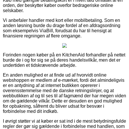
Køb med gængse betalingskort er i hvert fald omfattet af en
orden, der beskytter køber overfor bedrageriske online
selskaber.
Vi anbefaler handler med kort eller mobilbetaling. Som en
anden løsning burde du drage fordel af en afdragsordning
som eksempelvis ViaBill, forudsat du har til hensigt at
finansiere regningen af flere omgange.
Forinden nogen køber på en KitchenAid forhandler på nettet
burde de i og for sig se på deres handelsvilkår, men det er
undertiden et tidskrævende arbejde.
En anden mulighed er at finde ud af hvorvidt online
webshoppen er medlem af e-mærket, fordi det almindeligvis
er en antydning af at internet butikken opererer i
overensstemmelse med de danske retningslinjer, og at
webbutikken af og til ses til af fagmænd der har megen viden
om de gældende vilkår. Dette er desuden en god mulighed
for opbakning, såfremt du bliver udsat for besvær i
forbindelse med dit indkøb.
I øvrigt støtter vi at køber er sat ind i de mest betydningsfulde
regler der gør sig gældende i forbindelse med handlen, som