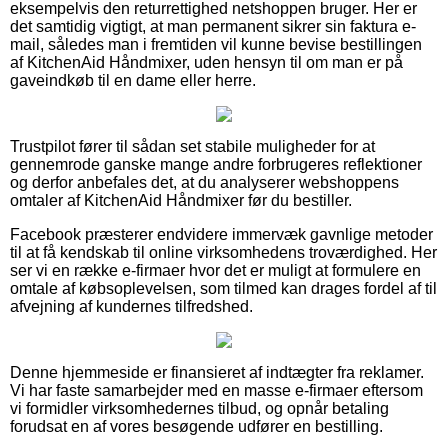
eksempelvis den returrettighed netshoppen bruger. Her er
det samtidig vigtigt, at man permanent sikrer sin faktura e-
mail, således man i fremtiden vil kunne bevise bestillingen
af KitchenAid Håndmixer, uden hensyn til om man er på
gaveindkøb til en dame eller herre.
Trustpilot fører til sådan set stabile muligheder for at
gennemrode ganske mange andre forbrugeres reflektioner
og derfor anbefales det, at du analyserer webshoppens
omtaler af KitchenAid Håndmixer før du bestiller.
Facebook præsterer endvidere immervæk gavnlige metoder
til at få kendskab til online virksomhedens troværdighed. Her
ser vi en række e-firmaer hvor det er muligt at formulere en
omtale af købsoplevelsen, som tilmed kan drages fordel af til
afvejning af kundernes tilfredshed.
Denne hjemmeside er finansieret af indtægter fra reklamer.
Vi har faste samarbejder med en masse e-firmaer eftersom
vi formidler virksomhedernes tilbud, og opnår betaling
forudsat en af vores besøgende udfører en bestilling.