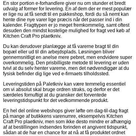
En stor portion e-forhandlere giver nu om stunder et bredt
udvalg af former for levering. En af dem der er mest populær
er lige nu at få sendt til en pakkeshop, fordi du så nemt kan
hente dine nye varer lige præcis når det passer ind i din
kalender. Fragttypen er jo meget fremkommelig, samt oftest
desuden den mindst kostelige mulighed for fragt ved køb af
Kitchen Craft Pro plaetkniv.
Du kan derudover planlægge at få varerne bragt til din
bopæl eller ud til din arbejdsplads. Løsningen bliver
gennemsnitligt en anelse mere pebret, men endvidere super
overkommelig. Den prisbilligste metode til levering er uden
tvivl at du selv henter varerne, men det nødvendiggør at du
fysisk befinder dig lige ved e-firmaets tilholdssted.
Leveringstiden på Paletkniv kan være temmelig essentiel
om vi absolut skal bruge ordren straks, og derfor er det
særdeles fornuftigt at du gransker det forventede
leveringstidspunkt for det vedkommende produkt.
En hel del online webshops giver løfte om dag-til-dag fragt
på mange af butikkens varenumre, eksempelvis Kitchen
Craft Pro plaetkniv, men som ikke desto mindre er afhængig
af at bestillingen indsendes forinden et angivent tidspunkt,
sådan at de har en chance for at nå at få produktet ordnet