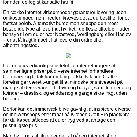
forinden de logistikansatte har fri.
En række internet virksomheder garanterer levering uden
omkostninger, men i reglen kræves det at du bestiller for et
fastsat beløb. Alternativt burde man snuppe den mest
betalelige type af levering, hvilket i de fleste tilfælde – uden
hensyn til om du er nær Næstved, Vordingborg eller Haslev
– er at få fragtfirmaet til at levere din ordre til et
afhentningssted.
Det er jo usædvanlig smertefrit for internetbrugere at
sammenligne priser på diverse internet forhandlere i
Danmark, og til tak har en lang række Kitchen Craft e-
forretninger været tvunget til at mindske prisniveauet på
mange af deres varer – til børn og babyer, samt til mænd og
kvinder – drastisk, og endda nogle gange sikre fragt uden
betaling.
Derfor kan det immervæk blive gavnligt at inspicere diverse
online webshops efter rabat på Kitchen Craft Pro plaetkniv
før du køber, således at du er tryg ved at antage den
prisbilligste pris.
Man bør trods alt ikke overse, at når en internet shop