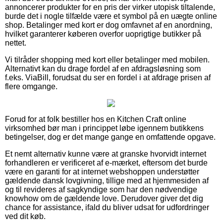
annoncerer produkter for en pris der virker utopisk tiltalende,
burde det i nogle tilfælde være et symbol på en uægte online
shop. Betalinger med kort er dog omfavnet af en anordning,
hvilket garanterer køberen overfor uoprigtige butikker på
nettet.
Vi tilråder shopping med kort eller betalinger med mobilen.
Alternativt kan du drage fordel af en afdragsløsning som
f.eks. ViaBill, forudsat du ser en fordel i at afdrage prisen af
flere omgange.
Forud for at folk bestiller hos en Kitchen Craft online
virksomhed bør man i princippet løbe igennem butikkens
betingelser, dog er det mange gange en omfattende opgave.
Et nemt alternativ kunne være at granske hvorvidt internet
forhandleren er verificeret af e-mærket, eftersom det burde
være en garanti for at internet webshoppen understøtter
gældende dansk lovgivning, tillige med at hjemmesiden af
og til revideres af sagkyndige som har den nødvendige
knowhow om de gældende love. Derudover giver det dig
chance for assistance, ifald du bliver udsat for udfordringer
ved dit køb.