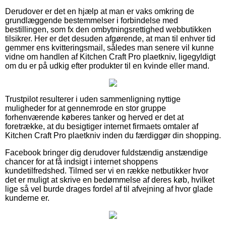
Derudover er det en hjælp at man er vaks omkring de
grundlæggende bestemmelser i forbindelse med
bestillingen, som fx den ombytningsrettighed webbutikken
tilsikrer. Her er det desuden afgørende, at man til enhver tid
gemmer ens kvitteringsmail, således man senere vil kunne
vidne om handlen af Kitchen Craft Pro plaetkniv, ligegyldigt
om du er på udkig efter produkter til en kvinde eller mand.
Trustpilot resulterer i uden sammenligning nyttige
muligheder for at gennemrode en stor gruppe
forhenværende køberes tanker og herved er det at
foretrække, at du besigtiger internet firmaets omtaler af
Kitchen Craft Pro plaetkniv inden du færdiggør din shopping.
Facebook bringer dig derudover fuldstændig anstændige
chancer for at få indsigt i internet shoppens
kundetilfredshed. Tilmed ser vi en række netbutikker hvor
det er muligt at skrive en bedømmelse af deres køb, hvilket
lige så vel burde drages fordel af til afvejning af hvor glade
kunderne er.