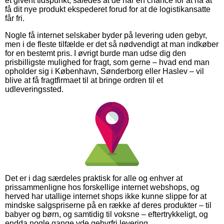
et givent tidspunkt, således at de har en chance for at nå at
få dit nye produkt ekspederet forud for at de logistikansatte
får fri.
Nogle få internet selskaber byder på levering uden gebyr,
men i de fleste tilfælde er det så nødvendigt at man indkøber
for en bestemt pris. I øvrigt burde man udse dig den
prisbilligste mulighed for fragt, som gerne – hvad end man
opholder sig i København, Sønderborg eller Haslev – vil
blive at få fragtfirmaet til at bringe ordren til et
udleveringssted.
Det er i dag særdeles praktisk for alle og enhver at
prissammenligne hos forskellige internet webshops, og
herved har utallige internet shops ikke kunne slippe for at
mindske salgspriserne på en række af deres produkter – til
babyer og børn, og samtidig til voksne – eftertrykkeligt, og
endda nogle gange yde gebyrfri levering.