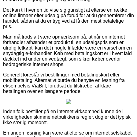
Det kan til hver en tid vise sig gunstigt at efterse en række
online firmaer efter udsalg på forud for at du gennemfører din
handel, sådan at du er tryg ved at få den mest betalelige
pris.
Man må trods alt være opmærksom på, at når en internet
forhandler afhænder et produkt til en udsalgspris som er
utrolig letkøbt, kan det i nogle tilfælde være en varsel om en
snydagtig e-forhandler. Køb med betalingskort er i hvert fald
dækket ind under en vedtægt, som sikrer køber overfor
bedrageriske internet shops.
Generelt foreslår vi bestillinger med betalingskort eller
mobilbetaling. Alternativt burde du benytte en løsning fra
eksempelvis ViaBill, forudsat du tilstræber at klare
betalingen over en længere periode.
Inden folk bestiller på en internet virksomhed kunne de i
virkeligheden skimme netbutikkens regler, dog er det typisk
ikke særlig morsomt.
En anden løsning kan være at efterse om internet selskabet