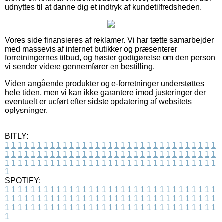
udnyttes til at danne dig et indtryk af kundetilfredsheden.
Vores side finansieres af reklamer. Vi har tætte samarbejder
med massevis af internet butikker og præsenterer
forretningernes tilbud, og høster godtgørelse om den person
vi sender videre gennemfører en bestilling.
Viden angående produkter og e-forretninger understøttes
hele tiden, men vi kan ikke garantere imod justeringer der
eventuelt er udført efter sidste opdatering af websitets
oplysninger.
BITLY:
1
1
1
1
1
1
1
1
1
1
1
1
1
1
1
1
1
1
1
1
1
1
1
1
1
1
1
1
1
1
1
1
1
1
1
1
1
1
1
1
1
1
1
1
1
1
1
1
1
1
1
1
1
1
1
1
1
1
1
1
1
1
1
1
1
1
1
1
1
1
1
1
1
1
1
1
1
1
1
1
1
1
1
1
1
1
1
1
1
1
1
1
1
1
1
1
1
1
1
1
SPOTIFY:
1
1
1
1
1
1
1
1
1
1
1
1
1
1
1
1
1
1
1
1
1
1
1
1
1
1
1
1
1
1
1
1
1
1
1
1
1
1
1
1
1
1
1
1
1
1
1
1
1
1
1
1
1
1
1
1
1
1
1
1
1
1
1
1
1
1
1
1
1
1
1
1
1
1
1
1
1
1
1
1
1
1
1
1
1
1
1
1
1
1
1
1
1
1
1
1
1
1
1
1