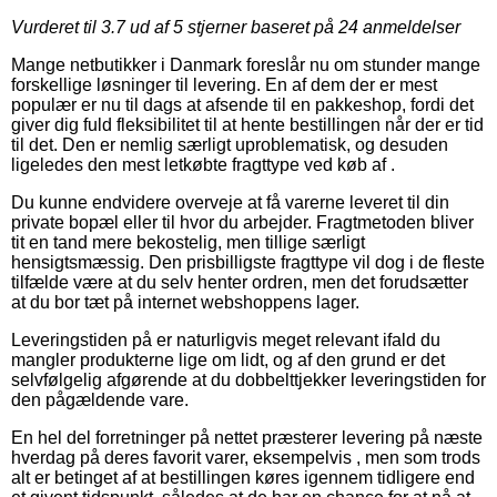
Vurderet til
3.7
ud af 5 stjerner baseret på
24
anmeldelser
Mange netbutikker i Danmark foreslår nu om stunder mange
forskellige løsninger til levering. En af dem der er mest
populær er nu til dags at afsende til en pakkeshop, fordi det
giver dig fuld fleksibilitet til at hente bestillingen når der er tid
til det. Den er nemlig særligt uproblematisk, og desuden
ligeledes den mest letkøbte fragttype ved køb af .
Du kunne endvidere overveje at få varerne leveret til din
private bopæl eller til hvor du arbejder. Fragtmetoden bliver
tit en tand mere bekostelig, men tillige særligt
hensigtsmæssig. Den prisbilligste fragttype vil dog i de fleste
tilfælde være at du selv henter ordren, men det forudsætter
at du bor tæt på internet webshoppens lager.
Leveringstiden på er naturligvis meget relevant ifald du
mangler produkterne lige om lidt, og af den grund er det
selvfølgelig afgørende at du dobbelttjekker leveringstiden for
den pågældende vare.
En hel del forretninger på nettet præsterer levering på næste
hverdag på deres favorit varer, eksempelvis , men som trods
alt er betinget af at bestillingen køres igennem tidligere end