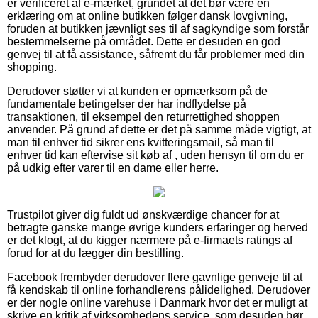
er verificeret af e-mærket, grundet at det bør være en
erklæring om at online butikken følger dansk lovgivning,
foruden at butikken jævnligt ses til af sagkyndige som forstår
bestemmelserne på området. Dette er desuden en god
genvej til at få assistance, såfremt du får problemer med din
shopping.
Derudover støtter vi at kunden er opmærksom på de
fundamentale betingelser der har indflydelse på
transaktionen, til eksempel den returrettighed shoppen
anvender. På grund af dette er det på samme måde vigtigt, at
man til enhver tid sikrer ens kvitteringsmail, så man til
enhver tid kan eftervise sit køb af , uden hensyn til om du er
på udkig efter varer til en dame eller herre.
Trustpilot giver dig fuldt ud ønskværdige chancer for at
betragte ganske mange øvrige kunders erfaringer og herved
er det klogt, at du kigger nærmere på e-firmaets ratings af
forud for at du lægger din bestilling.
Facebook frembyder derudover flere gavnlige genveje til at
få kendskab til online forhandlerens pålidelighed. Derudover
er der nogle online varehuse i Danmark hvor det er muligt at
skrive en kritik af virksomhedens service, som desuden bør