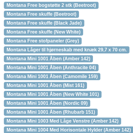
Montana Free bogstøtte 2 stk (Beetroot)
Montana Free skuffe (Beetroot)
Montana Free skuffe (Black Jade)
Montana Free skuffe (New White)
Montana Free stofpaneler (Grey)
Montana Låger til hjørneskab med knæk 29,7 x 70 cm.
Montana Mini 1001 Åben (Amber 142)
Montana Mini 1001 Åben (Anthracite 04)
Montana Mini 1001 Åben (Camomile 159)
Montana Mini 1001 Åben (Mist 161)
Montana Mini 1001 Åben (New White 101)
Montana Mini 1001 Åben (Nordic 09)
Montana Mini 1001 Åben (Rhubarb 151)
Montana Mini 1003 Med Låge Venstre (Amber 142)
Montana Mini 1004 Med Horisontale Hylder (Amber 142)