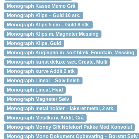
Monograph Kasse Memo Grå
Monograph Klips – Guld 16 stk.
Monograph Klips 5 cm – Guld 8 stk.
Monograph Klips m. Magneter Messing
Monograph Klips, Guld
Monograph Kuglepen m. sort blæk, Fountain, Messing
Monograph kunst deluxe sæt, Create, Multi
Monograph kurve Addit 2 stk
Monograph Lineal – Sølv finish
Monograph Lineal, Hvid
Monograph Magneter Sølv
Monograph metal holder – lakeret metal, 2 stk.
Monograph Metalkurv, Addit, Grå
Monograph Money Gift Notekort Pakke Med Konvolut
Monograph Mono Dokument Opbevaring – Børstet Sølv