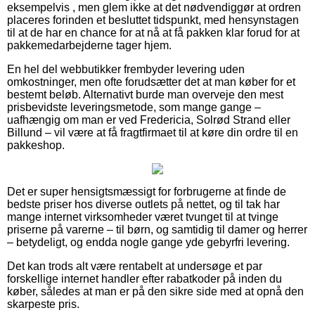
eksempelvis , men glem ikke at det nødvendiggør at ordren
placeres forinden et besluttet tidspunkt, med hensynstagen
til at de har en chance for at nå at få pakken klar forud for at
pakkemedarbejderne tager hjem.
En hel del webbutikker frembyder levering uden
omkostninger, men ofte forudsætter det at man køber for et
bestemt beløb. Alternativt burde man overveje den mest
prisbevidste leveringsmetode, som mange gange –
uafhængig om man er ved Fredericia, Solrød Strand eller
Billund – vil være at få fragtfirmaet til at køre din ordre til en
pakkeshop.
Det er super hensigtsmæssigt for forbrugerne at finde de
bedste priser hos diverse outlets på nettet, og til tak har
mange internet virksomheder været tvunget til at tvinge
priserne på varerne – til børn, og samtidig til damer og herrer
– betydeligt, og endda nogle gange yde gebyrfri levering.
Det kan trods alt være rentabelt at undersøge et par
forskellige internet handler efter rabatkoder på inden du
køber, således at man er på den sikre side med at opnå den
skarpeste pris.