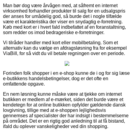
Man bør dog være årvågen med, at såfremt en internet
virksomhed forhandler produkter til salg for en udsalgspris
der anses for umådelig god, så burde det i nogle tilfælde
være et karakteristika der viser en snydagtig e-forretning.
Køb med kort er i hvert fald indbefattet af en foranstaltning,
som redder os imod bedrageriske e-forretninger.
Vi tilråder handler med kort eller mobilbetaling. Som et
alternativ kan du vælge en afdragsløsning fra for eksempel
ViaBill, for så vidt du vil betale regningen over en periode.
Forinden folk shopper i en e-shop kunne de i og for sig læse
e-butikkens handelsbetingelser, dog er det ofte en
omfattende opgave.
En nem løsning kunne måske være at tjekke om internet
butikken er medlem af e-mærket, siden det burde være et
kendetegn for at online butikken opfylder gældende dansk
lovgivning, tillige med at e-shoppen lejlighedsvis
gennemses af specialister der har indsigt i bestemmelserne
på området. Det er en rigtig god anledning til at få bistand,
ifald du oplever vanskeligheder ved din shopping.