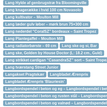
Lang Hylde af genbrugstræ fra Bloomingville
Lang knagerække i hvid 100 cm Novasolo
Lang kultivator – Moulton Mill
Lang læder gulv løber – mørk brun 75×300 cm
Lang nederdel “CoralSZ” bordeaux – Saint Tropez
Lang Plantegaffel – Moulton Mill
Lang radiatorbørste – 69 cm
Lang ske og si, Bar
Lang ske, Golden by House Doctor (L: 18.2 cm., Guld)
Lang strikket cardigan “CasandraSZ” sort – Saint Trope
Lang tværstang Street Junior
Langakset Pragtskær
Langbladet Ærenpris
Langbladet Ærenpris ‘Blauriesin’
Langbordspendel i beton og eg – Langbordspendel i be
Langbordspendel i beton og rusten stål – Langbordspend
Langbordspendel i beton og valnød – Langbordspendel 