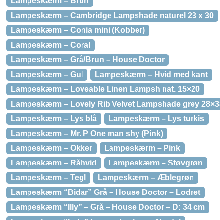
Lampeskærm – Brun
Lampeskærm – Cambridge Lampshade naturel 23 x 30
Lampeskærm – Conia mini (Kobber)
Lampeskærm – Coral
Lampeskærm – Grå/Brun – House Doctor
Lampeskærm – Gul
Lampeskærm – Hvid med kant
Lampeskærm – Loveable Linen Lampsh nat. 15×20
Lampeskærm – Lovely Rib Velvet Lampshade grey 28×3
Lampeskærm – Lys blå
Lampeskærm – Lys turkis
Lampeskærm – Mr. P One man shy (Pink)
Lampeskærm – Okker
Lampeskærm – Pink
Lampeskærm – Råhvid
Lampeskærm – Støvgrøn
Lampeskærm – Tegl
Lampeskærm – Æblegrøn
Lampeskærm “Bidar” Grå – House Doctor – Lodret
Lampeskærm “Illy” – Grå – House Doctor – D: 34 cm